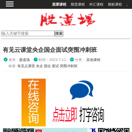
股票课程
期货课程
外汇课程
期权课程
。
首页
股票课程
期货课程
期权课程
有见云课堂央企国企面试突围冲刺班
外汇课程
发布：
股道场
时间：2023-7-11
分类：
其他课程
高校课程
标签:
有见云课堂
央企
国企
面试
突围冲刺班
其他课程
登录