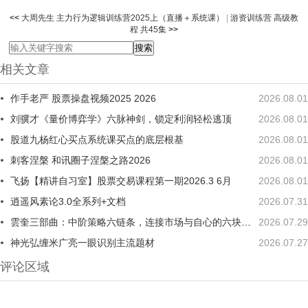
<<
大周先生 主力行为逻辑训练营2025上（直播＋系统课）
|
游资训练营 高级教
程 共45集
>>
相关文章
作手老严 股票操盘视频2025 2026
2026.08.01
刘骥才《量价博弈学》六脉神剑，锁定利润轻松逃顶
2026.08.01
股道九杨红心买点系统课买点的底层根基
2026.08.01
刺客涅槃 和讯圈子涅槃之路2026
2026.08.01
飞扬【精讲自习室】股票交易课程第一期2026.3 6月
2026.08.01
逍遥风素论3.0全系列+文档
2026.07.31
雲奎三部曲：中阶策略六链条，连接市场与自心的六块踏板
2026.07.29
神光弘缠米广亮一眼识别主流题材
2026.07.27
评论区域