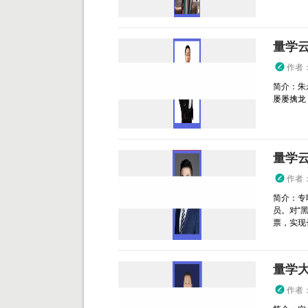
量学
作者
简介：朱
屡屡擒龙
量学
作者
简介：专
员。对“
票，实现
量学
作者