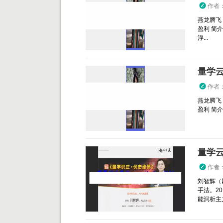
作者
燕龙腾飞
盈利 简
浮...
量学
作者
燕龙腾飞
盈利 简介
量学
作者
刘智辉（
手法。2
能洞析主力