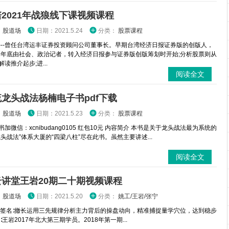
2021年战狼线下课视频课程
：
股道场
日期：2021.5.24
分类：
股票课程
-----曾任台湾运丰证券投资顾问公司董事长。早期台湾经济日报证券版的创版人，
72年底由社会、政治记者，转入经济日报参与证券版创版筹划时开始;分析股票则从
读推介起步;进...
阅读全文
龙头战法杨楠电子书pdf下载
：
股道场
日期：2021.5.23
分类：
股票课程
加微信：xcnibudang0105 红包10元 内容简介 本书是关于龙头战法最为系统的
龙头战法”体系大厦的“四梁八柱”尽在此书。虽然主要讲述...
阅读全文
云讲堂王岩20期二十期视频课程
：
股道场
日期：2021.5.20
分类：
姚工/王岩/张宁
 签名∶撤长运用三先规律分析主力背后的操盘动向，精准捕捉量学穴位，达到稳步
∶王岩2017年北大第三期学员。2018年第一期...