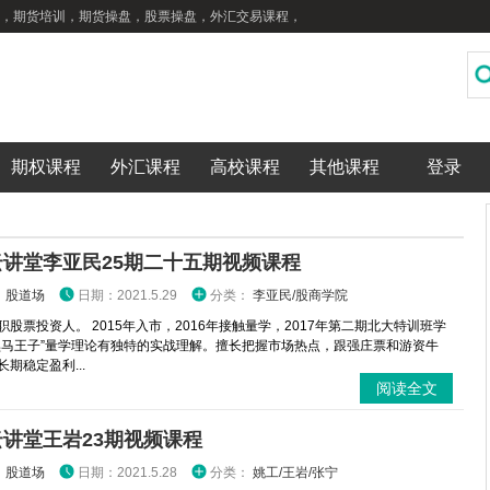
，期货培训，期货操盘，股票操盘，外汇交易课程，
期权课程
外汇课程
高校课程
其他课程
登录
云讲堂李亚民25期二十五期视频课程
：
股道场
日期：2021.5.29
分类：
李亚民/股商学院
职股票投资人。 2015年入市，2016年接触量学，2017年第二期北大特训班学
黑马王子”量学理论有独特的实战理解。擅长把握市场热点，跟强庄票和游资牛
期稳定盈利...
阅读全文
讲堂王岩23期视频课程
：
股道场
日期：2021.5.28
分类：
姚工/王岩/张宁