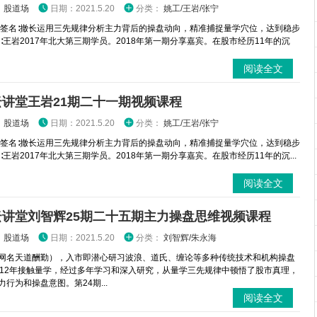
：
股道场
日期：2021.5.20
分类：
姚工/王岩/张宁
 签名∶撤长运用三先规律分析主力背后的操盘动向，精准捕捉量学穴位，达到稳步
介∶王岩2017年北大第三期学员。2018年第一期分享嘉宾。在股市经历11年的沉
阅读全文
云讲堂王岩21期二十一期视频课程
：
股道场
日期：2021.5.20
分类：
姚工/王岩/张宁
 签名∶撤长运用三先规律分析主力背后的操盘动向，精准捕捉量学穴位，达到稳步
∶王岩2017年北大第三期学员。2018年第一期分享嘉宾。在股市经历11年的沉...
阅读全文
云讲堂刘智辉25期二十五期主力操盘思维视频课程
：
股道场
日期：2021.5.20
分类：
刘智辉/朱永海
网名天道酬勤），入市即潜心研习波浪、道氏、缠论等多种传统技术和机构操盘
012年接触量学，经过多年学习和深入研究，从量学三先规律中顿悟了股市真理，
行为和操盘意图。第24期...
阅读全文