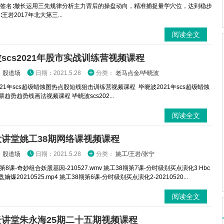
 签名∶撤长运用三先规律分析主力背后的操盘动向，精准捕捉量学穴位，达到稳步
∶王岩2017年北大第三...
阅读全文
scs2021年股市实战训练营视频课程
：
股道场
日期：2021.5.28
分类：
老马点金/毕晓波
021年scs超级蜡烛图热点股短线狙击训练营视频课程 毕晓波2021年scs超级蜡烛
趋势趋势线画法视频课程 毕晓波scs202...
阅读全文
大讲堂姚工38期网络课视频课程
：
股道场
日期：2021.5.28
分类：
姚工/王岩/张宁
第8课-奇妙组合妖股基因-210527.wmv 姚工38期第7课-分时级别买点演化3 Hbc
嫡爆20210525.mp4 姚工38期第6课-分时级别买点演化2-20210520...
阅读全文
云讲堂朱永海25期二十五期视频课程