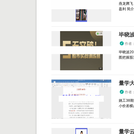
燕龙腾飞
盈利 简介
毕晓波
作者
毕晓波2
图把握股票
量学
作者
姚工38期
小价差横盘
量学