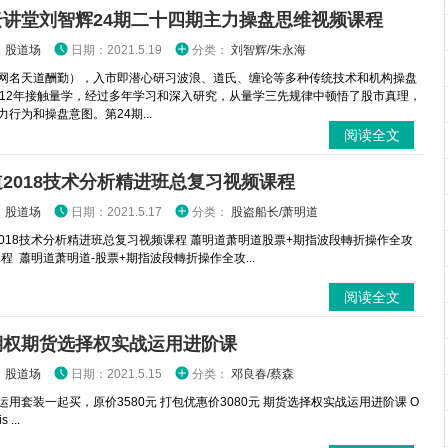
云讲堂刘智辉24期二十四期主力操盘思维视频课程
：
股道场
日期：2021.5.19
分类：
刘智辉/朱永海
网名天道酬勤），入市即潜心研习波浪、道氏、缠论等多种传统技术和机构操盘
012年接触量学，经过多年学习和深入研究，从量学三先规律中顿悟了股市真理，
行为和操盘意图。第24期...
阅读全文
2018技术分析精进班总复习视频课程
：
股道场
日期：2021.5.17
分类：
股盗船长/萧明道
018技术分析精进班总复习视频课程 蕭明道萧明道股票+期指波段轉折操作全攻
程 蕭明道萧明道-股票+期指波段轉折操作全攻...
阅读全文
期权期货选择权实战运用进阶课
：
股道场
日期：2021.5.15
分类：
邓良春/蔡森
运用套装一起买，原价3580元 打包优惠价3080元 期货选择权实战运用进阶课 O
s ...