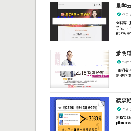
量学
作者
刘智辉（
手法。2
能洞析主力
萧明道
作者
萧明道2
略-進階課
蔡森
作者
期权实战
ption basi