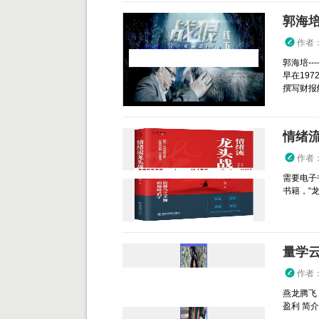
郭海培
作者
郭海培-
早在19
撰写财报解
情绪流
作者
需要电子书
书籍，“
量学
作者
燕龙腾飞
盈利 简介