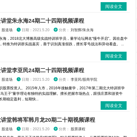
阅读全文
云讲堂朱永海24期二十四期视频课程
：
股道场
日期：2021.5.20
分类：
刘智辉/朱永海
永海，2018北大博雅高级实战特训班学员，量学论坛网名“慢牛开启”。因在盘中
，特推为特训群实战嘉宾，善于识别真涨假跌，擅长零号战法和异动看盘。 ...
阅读全文
云讲堂李亚民24期二十四期视频课程
：
股道场
日期：2021.5.20
分类：
李亚民/股商学院
职股票投资人。 2015年入市，2016年接触量学，2017年第二期北大特训班学
黑马王子”量学理论有独特的实战理解。擅长把握市场热点，跟强庄票和游资牛
长期稳定盈利，短期快...
阅读全文
大讲堂韩将军韩月龙20期二十期视频课程
：
股道场
日期：2021.5.20
分类：
股票课程