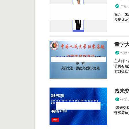
作者
简介：朱
屡屡擒龙
量学大
作者
主讲师：
节奏有着
实战操盘学
作者
慕来交易
课程简单