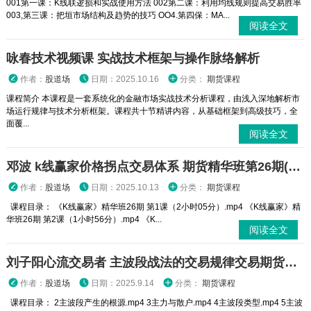
001第一课：K线联逻损和实战使用方法 002第二课：利用均线规则提高交易胜率
003,第三课：把垣市场结构及趋势的技巧 OO4.第四保：MA...
阅读全文
咏春技术视频课 实战技术框架与操作脉络解析
作者：
股道场
日期：2025.10.16
分类：
期货课程
课程简介 本课程是一套系统化的金融市场实战技术分析课程，由浅入深地解析市
场运行规律与技术分析框架。课程共十节精讲内容，从基础框架到高级技巧，全
面覆...
阅读全文
邓波 k线赢家价格拐点交易体系 期货精华班第26期(25年5月)
作者：
股道场
日期：2025.10.13
分类：
期货课程
课程目录： 《K线赢家》精华班26期 第1课（2小时05分）.mp4 《K线赢家》精
华班26期 第2课（1小时56分）.mp4 《K...
阅读全文
刘子阳心流交易者 主波段战法的交易规律交易期货课程
作者：
股道场
日期：2025.9.14
分类：
期货课程
课程目录： 2主波段产生的根源.mp4 3主力与散户.mp4 4主波段类型.mp4 5主波