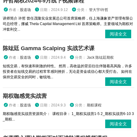
许哲期权2024年9月线下视频课程
作者：
股道场
日期：2024.9.12
分类：
管大宇/许哲
讲师简介 许哲 曾任茂隆实业发展总公司首席策略师，任上海谦象资产管理有限公
司总经理，挪威 Theta Capital Management Ltd 首席策略师。主要领域为期权对
冲套利交...
阅读全文
陈竑廷 Gamma Scalping 实战艺术课
作者：
股道场
日期：2024.9.4
分类：
Jack 陈竑廷期权
短线交易，有快速和刺激的特性。 然而，高收益的背后往往伴随着高风险，许多
投资者在短线交易的过程常常感到挫折，无论是资金或信心都大受打击。 如何在
保持交易安全的同时，敏锐地...
阅读全文
期权咖感觉实战营
作者：
股道场
日期：2024.9.3
分类：
期权课程
期权咖感觉实战营资源简介： 课程目录： 1_期权实战营1-5 2_期权实战营6-10 3
_期权...
阅读全文