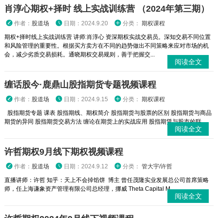
肖淳心期权+择时 线上实战训练营 （2024年第三期）
作者：
股道场
日期：2024.9.20
分类：
期权课程
期权+择时线上实战训练营 讲师:肖淳心 资深期权实战交易员。深知交易不同位置
和风险管理的重要性。根据买方卖方在不同的趋势做出不同策略来应对市场的机
会，减少劣质交易损耗。通晓期权交易规则，善于把握交...
阅读全文
缠话股今·鹿鼎山股指期货专题视频课程
作者：
股道场
日期：2024.9.15
分类：
期权课程
股指期货专题 课表 股指期线、期权简介 股指期货与股票的区别 股指期货与商品
期货的异同 股指期货交易方法 缠论在期货上的实战应用 股指期赁与股市的联...
阅读全文
许哲期权9月线下期权视频课程
作者：
股道场
日期：2024.9.12
分类：
管大宇/许哲
直播讲师：许哲 知乎：天上不会掉馅饼 博主 曾任茂隆实业发展总公司首席策略
师，任上海谦象资产管理有限公司总经理，挪威 Theta Capital M...
阅读全文