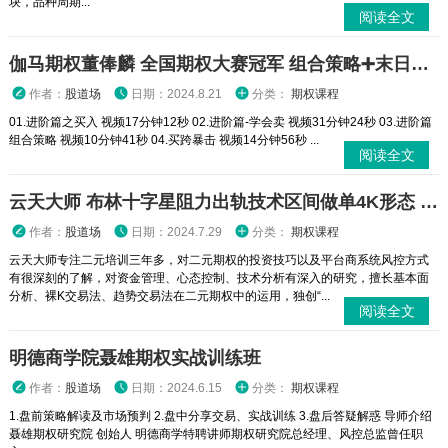
块，品种周期...
阅读全文
伽马期权董俸麟 全国期权大赛冠军 组合策略➕末日轮视频课程
作者：
股道场
日期：2024.8.21
分类：
期权课程
01.进阶篇之买入 视频17分钟12秒 02.进阶篇-学会卖 视频31分钟24秒 03.进阶篇
组合策略 视频10分钟41秒 04.买跨暴击 视频14分钟56秒 ...
阅读全文
云天大师 布林十字星阻力出轨技术区间做单4K形态 二元期权外汇实战培训视频课程
作者：
股道场
日期：2024.7.29
分类：
期权课程
云天大师专注二元培训三年多，对二元期权的投资技巧以及平台商系统风控方式
有很深刻的了解，对资金管理、心态控制、技术分析有深入的研究，擅长基本面
分析、裸K交易法、趋势交易法在二元期权中的运用，独创“...
阅读全文
明德商学院聂雄期权实战训练班
作者：
股道场
日期：2024.6.15
分类：
期权课程
1.盘前策略解读及市场预判 2.盘中分享交易、实战训练 3.盘后答疑解惑 导师介绍
聂雄期权研究院 创始人 明德商学特聘讲师期权研究院总经理、风控总监曾任职