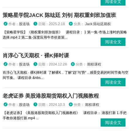
阅读全文
策略星学院JACK 陈竑廷 刘钊 期权重剑班加值班
作者：
股道场
日期：2025.2.18
分类：
Jack 陈竑廷期权
【策略星学院】《期权重剑班加值班》 课程目录： 1 第一集-市场上涨时的策略
选择.mp4 2 第二集-深度应用牛市价差策...
阅读全文
肖淳心飞天期权 · 裸K择时课
作者：
股道场
日期：2024.12.28
分类：
期权课程
肖淳心飞天期权 · 裸K择时课 了解裸K，了解“趋”与'势“，感受交易的时间节奏与空
间节奏。 课程目录 &nbs...
阅读全文
老虎证券 美股港股期货期权入门视频教程
作者：
股道场
日期：2024.10.3
分类：
期权课程
【老虎证券】《美股港股期货期权入门视频教程》 课程目录： 港股打新 1.手把
手教你港股打新.mp4 ...
阅读全文