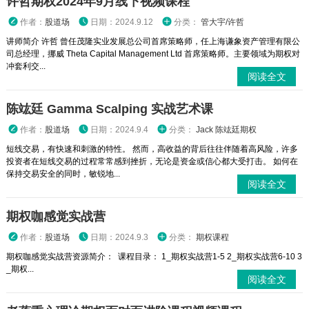
许哲期权2024年9月线下视频课程
作者：
股道场
日期：2024.9.12
分类：
管大宇/许哲
讲师简介 许哲 曾任茂隆实业发展总公司首席策略师，任上海谦象资产管理有限公
司总经理，挪威 Theta Capital Management Ltd 首席策略师。主要领域为期权对
冲套利交...
阅读全文
陈竑廷 Gamma Scalping 实战艺术课
作者：
股道场
日期：2024.9.4
分类：
Jack 陈竑廷期权
短线交易，有快速和刺激的特性。 然而，高收益的背后往往伴随着高风险，许多
投资者在短线交易的过程常常感到挫折，无论是资金或信心都大受打击。 如何在
保持交易安全的同时，敏锐地...
阅读全文
期权咖感觉实战营
作者：
股道场
日期：2024.9.3
分类：
期权课程
期权咖感觉实战营资源简介： 课程目录： 1_期权实战营1-5 2_期权实战营6-10 3
_期权...
阅读全文