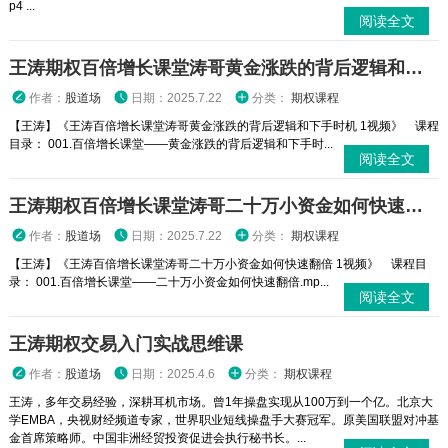
p4 ...
阅读全文
王涛期权百倍增长课堂涛哥黄金涨跌的背后逻辑和下手时机 1视频
作者：
股道场
日期：2025.7.22
分类：
期权课程
【王涛】《王涛百倍增长课堂涛哥黄金涨跌的背后逻辑和下手时机 1视频》 课程
目录： 001.百倍增长课堂——黄金涨跌的背后逻辑和下手时...
阅读全文
王涛期权百倍增长课堂涛哥二十万小资金如何快速翻倍 1视频
作者：
股道场
日期：2025.7.22
分类：
期权课程
【王涛】《王涛百倍增长课堂涛哥二十万小资金如何快速翻倍 1视频》 课程目
录： 001.百倍增长课堂——二十万小资金如何快速翻倍.mp...
阅读全文
王涛期权交易入门实战思维课
作者：
股道场
日期：2025.4.6
分类：
期权课程
王涛，多年交易经验，深耕耳机市场。曾1年操盘实现从100万到一个亿。北京大
学EMBA，央视财经频道专家，世界职业短线操盘手大赛冠军。原美国联盟对冲基
金首席策略师。中国非洲经贸投资促进会执行秘书长。...