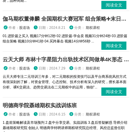
块，品种周期...
阅读全文
伽马期权董俸麟 全国期权大赛冠军 组合策略➕末日轮视频课程
作者：
股道场
日期：2024.8.21
分类：
期权课程
01.进阶篇之买入 视频17分钟12秒 02.进阶篇-学会卖 视频31分钟24秒 03.进阶篇
组合策略 视频10分钟41秒 04.买跨暴击 视频14分钟56秒 ...
阅读全文
云天大师 布林十字星阻力出轨技术区间做单4K形态 二元期权外汇实战培训视频课程
作者：
股道场
日期：2024.7.29
分类：
期权课程
云天大师专注二元培训三年多，对二元期权的投资技巧以及平台商系统风控方式
有很深刻的了解，对资金管理、心态控制、技术分析有深入的研究，擅长基本面
分析、裸K交易法、趋势交易法在二元期权中的运用，独创“...
阅读全文
明德商学院聂雄期权实战训练班
作者：
股道场
日期：2024.6.15
分类：
期权课程
1.盘前策略解读及市场预判 2.盘中分享交易、实战训练 3.盘后答疑解惑 导师介绍
聂雄期权研究院 创始人 明德商学特聘讲师期权研究院总经理、风控总监曾任职