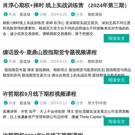
肖淳心期权+择时 线上实战训练营 （2024年第三期）
作者：
股道场
日期：2024.9.20
分类：
期权课程
期权+择时线上实战训练营 讲师:肖淳心 资深期权实战交易员。深知交易不同位置
和风险管理的重要性。根据买方卖方在不同的趋势做出不同策略来应对市场的机
会，减少劣质交易损耗。通晓期权交易规则，善于把握交...
阅读全文
缠话股今·鹿鼎山股指期货专题视频课程
作者：
股道场
日期：2024.9.15
分类：
期权课程
股指期货专题 课表 股指期线、期权简介 股指期货与股票的区别 股指期货与商品
期货的异同 股指期货交易方法 缠论在期货上的实战应用 股指期赁与股市的联...
阅读全文
许哲期权9月线下期权视频课程
作者：
股道场
日期：2024.9.12
分类：
管大宇/许哲
直播讲师：许哲 知乎：天上不会掉馅饼 博主 曾任茂隆实业发展总公司首席策略
师，任上海谦象资产管理有限公司总经理，挪威 Theta Capital M...
阅读全文