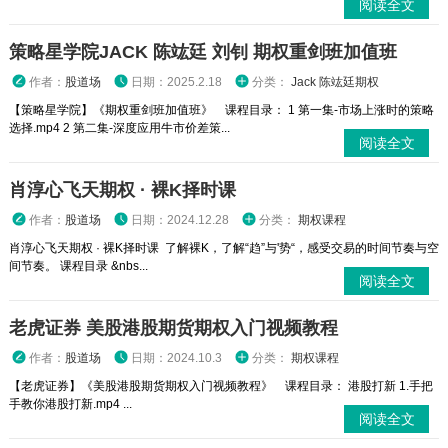
阅读全文
策略星学院JACK 陈竑廷 刘钊 期权重剑班加值班
作者：
股道场
日期：2025.2.18
分类：
Jack 陈竑廷期权
【策略星学院】《期权重剑班加值班》 课程目录： 1 第一集-市场上涨时的策略
选择.mp4 2 第二集-深度应用牛市价差策...
阅读全文
肖淳心飞天期权 · 裸K择时课
作者：
股道场
日期：2024.12.28
分类：
期权课程
肖淳心飞天期权 · 裸K择时课 了解裸K，了解“趋”与'势“，感受交易的时间节奏与空
间节奏。 课程目录 &nbs...
阅读全文
老虎证券 美股港股期货期权入门视频教程
作者：
股道场
日期：2024.10.3
分类：
期权课程
【老虎证券】《美股港股期货期权入门视频教程》 课程目录： 港股打新 1.手把
手教你港股打新.mp4 ...
阅读全文