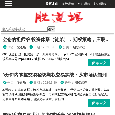
股票课程
期货课程
外汇课程
期权课程
。
首页
股票课程
期货课程
期权课程
空仓的祖师爷 投资体系（徒弟）：期权策略，庄股策略
外汇课程
作者：
股道场
日期：2026.6.6
分类：
期权课程
高校课程
001.现金管理：投资第一步，开局即终局。.mp4 002.宏观择时：4个维度解决宏
观买卖问题.mp4 003.宏观择时2020年7月版.mp4 ...
其他课程
阅读全文
登录
3分钟内掌握交易秘诀期权交易实战：从市场认知到策略执行全攻略
作者：
股道场
日期：2026.3.30
分类：
期权课程
本课程内容丰富多样，涵盖市场概述、期权概述、经纪人相关知识等板块。从剖
析市场活跃因素到讲解期权概念，再到依据交易风格与风险承受力推荐经纪人。
还着重介绍基本策略，包括交易设置、看新闻...
阅读全文