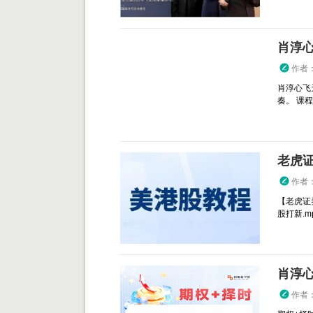
肖淳心
作者
肖淳心飞
奏。 课程目
老虎
作者
【老虎证
股打新.mp4
肖淳心
作者