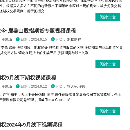
时线上实战训练营 讲师:肖淳心 资深期权实战交易员。深知交易不同位置和风险管
性。根据买方卖方在不同的趋势做出不同策略来应对市场的机会，减少劣质交易
晓期权交易规则，善于把握交...
阅读全文
股今·鹿鼎山股指期货专题视频课程
：
股道场
日期：2024.9.15
分类：
期权课程
专题 课表 股指期线、期权简介 股指期货与股票的区别 股指期货与商品期货的异
期货交易方法 缠论在期货上的实战应用 股指期赁与股市的联...
阅读全文
期权9月线下期权视频课程
：
股道场
日期：2024.9.12
分类：
管大宇/许哲
：许哲 知乎：天上不会掉馅饼 博主 曾任茂隆实业发展总公司首席策略师，任上
理有限公司总经理，挪威 Theta Capital M...
阅读全文
权2024年9月线下视频课程