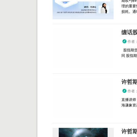
期权+择
理的重要
损耗。通
缠话
作者
股指期货
同 股指
许哲
作者
直播讲师
海谦象资产管
许哲期