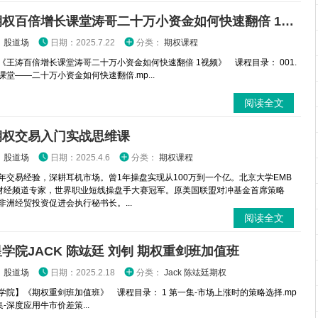
王涛期权百倍增长课堂涛哥二十万小资金如何快速翻倍 1视频
：
股道场
日期：2025.7.22
分类：
期权课程
《王涛百倍增长课堂涛哥二十万小资金如何快速翻倍 1视频》 课程目录： 001.
课堂——二十万小资金如何快速翻倍.mp...
阅读全文
期权交易入门实战思维课
：
股道场
日期：2025.4.6
分类：
期权课程
年交易经验，深耕耳机市场。曾1年操盘实现从100万到一个亿。北京大学EMB
财经频道专家，世界职业短线操盘手大赛冠军。原美国联盟对冲基金首席策略
非洲经贸投资促进会执行秘书长。...
阅读全文
学院JACK 陈竑廷 刘钊 期权重剑班加值班
：
股道场
日期：2025.2.18
分类：
Jack 陈竑廷期权
学院】《期权重剑班加值班》 课程目录： 1 第一集-市场上涨时的策略选择.mp
二集-深度应用牛市价差策...