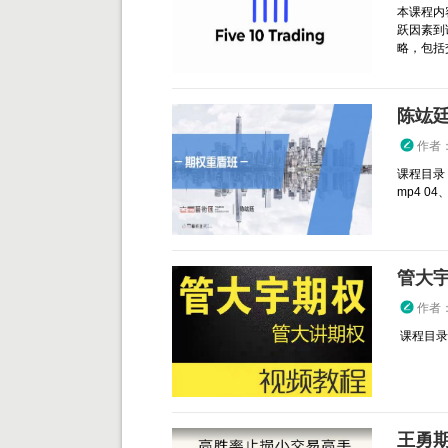
本课程内
跃因素到
略，包括交
陈竑廷
作者
课程目录：
mp4 04、.
管大宇
作者
课程目录： 
王勇期