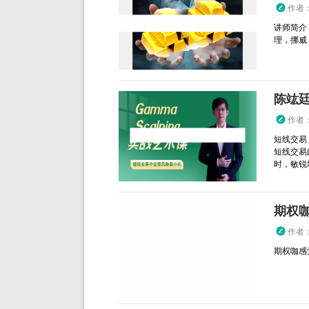
作者
讲师简介
理，挪威 T
陈竑廷 
作者
短线交易
短线交易
时，敏锐地
期权
作者
期权咖感觉