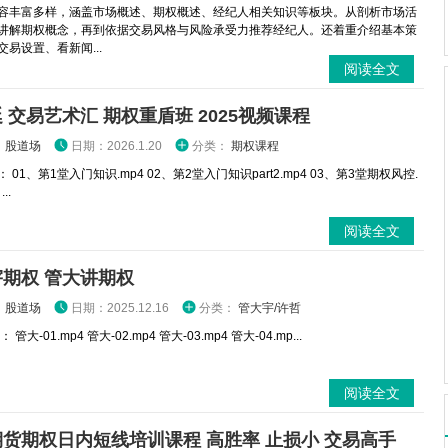
容丰富多样，涵盖市场概述、期权概述、经纪人相关知识等板块。从剖析市场活
讲解期权概念，再到依据交易风格与风险承受力推荐经纪人。还着重介绍基本策
易设置、看新闻...
阅读全文
 交易艺术汇 期权重盾班 2025视频课程
：
股道场
日期：2026.1.20
分类：
期权课程
 01、第1堂入门知识.mp4 02、第2堂入门知识part2.mp4 03、第3堂期权风控.
..
阅读全文
期权 管大讲期权
：
股道场
日期：2025.12.16
分类：
管大宇/许哲
管大-01.mp4 管大-02.mp4 管大-03.mp4 管大-04.mp...
阅读全文
货期权日内短线培训课程 高胜率 止损小 交易高手