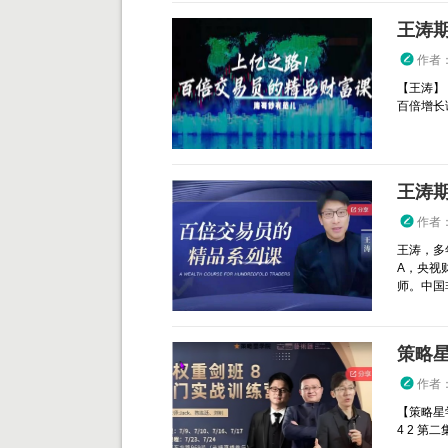
作者
【王涛】
百倍增长
王涛
作者
王涛，多
A，央视
师。中国
策略星
作者
【策略星
4 2 第