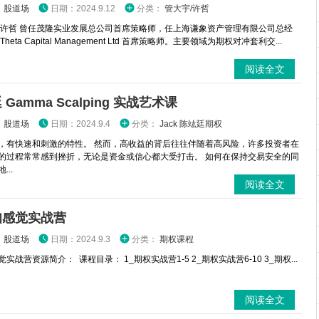
：
股道场
日期：2024.9.12
分类：
管大宇/许哲
 许哲 曾任茂隆实业发展总公司首席策略师，任上海谦象资产管理有限公司总经
heta Capital Management Ltd 首席策略师。主要领域为期权对冲套利交...
阅读全文
Gamma Scalping 实战艺术课
：
股道场
日期：2024.9.4
分类：
Jack 陈竑廷期权
，有快速和刺激的特性。 然而，高收益的背后往往伴随着高风险，许多投资者在
的过程常常感到挫折，无论是资金或信心都大受打击。 如何在保持交易安全的同
...
阅读全文
咖感觉实战营
：
股道场
日期：2024.9.3
分类：
期权课程
实战营资源简介： 课程目录： 1_期权实战营1-5 2_期权实战营6-10 3_期权...
阅读全文