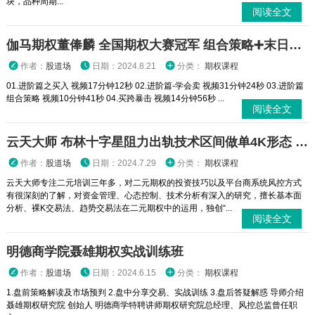
块，品种周期...
阅读全文
伽马期权董俸麟 全国期权大赛冠军 组合策略➕末日轮视频课程
作者：
股道场
日期：2024.8.21
分类：
期权课程
01.进阶篇之买入 视频17分钟12秒 02.进阶篇-学会卖 视频31分钟24秒 03.进阶篇
组合策略 视频10分钟41秒 04.买跨暴击 视频14分钟56秒 ...
阅读全文
云天大师 布林十字星阻力出轨技术区间做单4K形态 二元期权外汇实战培训视频课程
作者：
股道场
日期：2024.7.29
分类：
期权课程
云天大师专注二元培训三年多，对二元期权的投资技巧以及平台商系统风控方式
有很深刻的了解，对资金管理、心态控制、技术分析有深入的研究，擅长基本面
分析、裸K交易法、趋势交易法在二元期权中的运用，独创“...
阅读全文
明德商学院聂雄期权实战训练班
作者：
股道场
日期：2024.6.15
分类：
期权课程
1.盘前策略解读及市场预判 2.盘中分享交易、实战训练 3.盘后答疑解惑 导师介绍
聂雄期权研究院 创始人 明德商学特聘讲师期权研究院总经理、风控总监曾任职