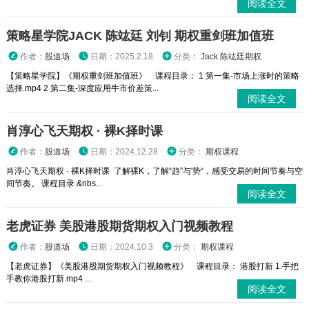
阅读全文
策略星学院JACK 陈竑廷 刘钊 期权重剑班加值班
作者：
股道场
日期：2025.2.18
分类：
Jack 陈竑廷期权
【策略星学院】《期权重剑班加值班》 课程目录： 1 第一集-市场上涨时的策略
选择.mp4 2 第二集-深度应用牛市价差策...
阅读全文
肖淳心飞天期权 · 裸K择时课
作者：
股道场
日期：2024.12.28
分类：
期权课程
肖淳心飞天期权 · 裸K择时课 了解裸K，了解“趋”与'势“，感受交易的时间节奏与空
间节奏。 课程目录 &nbs...
阅读全文
老虎证券 美股港股期货期权入门视频教程
作者：
股道场
日期：2024.10.3
分类：
期权课程
【老虎证券】《美股港股期货期权入门视频教程》 课程目录： 港股打新 1.手把
手教你港股打新.mp4 ...
阅读全文