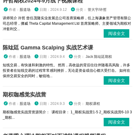
许哲期权2024年9月线下视频课程
作者：
股道场
日期：2024.9.12
分类：
管大宇/许哲
讲师简介 许哲 曾任茂隆实业发展总公司首席策略师，任上海谦象资产管理有限公
司总经理，挪威 Theta Capital Management Ltd 首席策略师。主要领域为期权对
冲套利交...
阅读全文
陈竑廷 Gamma Scalping 实战艺术课
作者：
股道场
日期：2024.9.4
分类：
Jack 陈竑廷期权
短线交易，有快速和刺激的特性。 然而，高收益的背后往往伴随着高风险，许多
投资者在短线交易的过程常常感到挫折，无论是资金或信心都大受打击。 如何在
保持交易安全的同时，敏锐地...
阅读全文
期权咖感觉实战营
作者：
股道场
日期：2024.9.3
分类：
期权课程
期权咖感觉实战营资源简介： 课程目录： 1_期权实战营1-5 2_期权实战营6-10 3
_期权...
阅读全文