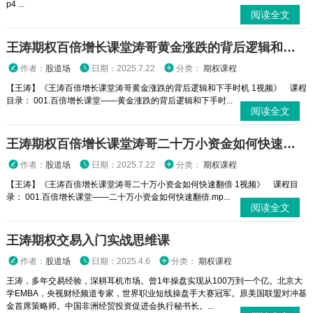
p4 ...
阅读全文
王涛期权百倍增长课堂涛哥黄金涨跌的背后逻辑和下手时机 1视频
作者：
股道场
日期：2025.7.22
分类：
期权课程
【王涛】《王涛百倍增长课堂涛哥黄金涨跌的背后逻辑和下手时机 1视频》 课程
目录： 001.百倍增长课堂——黄金涨跌的背后逻辑和下手时...
阅读全文
王涛期权百倍增长课堂涛哥二十万小资金如何快速翻倍 1视频
作者：
股道场
日期：2025.7.22
分类：
期权课程
【王涛】《王涛百倍增长课堂涛哥二十万小资金如何快速翻倍 1视频》 课程目
录： 001.百倍增长课堂——二十万小资金如何快速翻倍.mp...
阅读全文
王涛期权交易入门实战思维课
作者：
股道场
日期：2025.4.6
分类：
期权课程
王涛，多年交易经验，深耕耳机市场。曾1年操盘实现从100万到一个亿。北京大
学EMBA，央视财经频道专家，世界职业短线操盘手大赛冠军。原美国联盟对冲基
金首席策略师。中国非洲经贸投资促进会执行秘书长。...