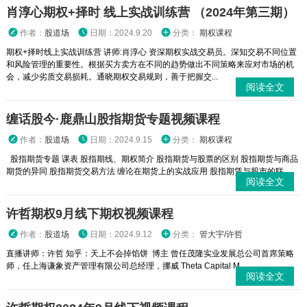
肖淳心期权+择时 线上实战训练营 （2024年第三期）
作者：
股道场
日期：2024.9.20
分类：
期权课程
期权+择时线上实战训练营 讲师:肖淳心 资深期权实战交易员。深知交易不同位置
和风险管理的重要性。根据买方卖方在不同的趋势做出不同策略来应对市场的机
会，减少劣质交易损耗。通晓期权交易规则，善于把握交...
阅读全文
缠话股今·鹿鼎山股指期货专题视频课程
作者：
股道场
日期：2024.9.15
分类：
期权课程
股指期货专题 课表 股指期线、期权简介 股指期货与股票的区别 股指期货与商品
期货的异同 股指期货交易方法 缠论在期货上的实战应用 股指期赁与股市的联...
阅读全文
许哲期权9月线下期权视频课程
作者：
股道场
日期：2024.9.12
分类：
管大宇/许哲
直播讲师：许哲 知乎：天上不会掉馅饼 博主 曾任茂隆实业发展总公司首席策略
师，任上海谦象资产管理有限公司总经理，挪威 Theta Capital M...
阅读全文