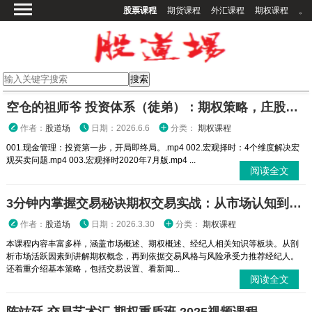
股票课程
期货课程
外汇课程
期权课程
。
首页
股票课程
期货课程
期权课程
空仓的祖师爷 投资体系（徒弟）：期权策略，庄股策略
外汇课程
作者：
股道场
日期：2026.6.6
分类：
期权课程
高校课程
001.现金管理：投资第一步，开局即终局。.mp4 002.宏观择时：4个维度解决宏
观买卖问题.mp4 003.宏观择时2020年7月版.mp4 ...
其他课程
阅读全文
登录
3分钟内掌握交易秘诀期权交易实战：从市场认知到策略执行全攻略
作者：
股道场
日期：2026.3.30
分类：
期权课程
本课程内容丰富多样，涵盖市场概述、期权概述、经纪人相关知识等板块。从剖
析市场活跃因素到讲解期权概念，再到依据交易风格与风险承受力推荐经纪人。
还着重介绍基本策略，包括交易设置、看新闻...
阅读全文