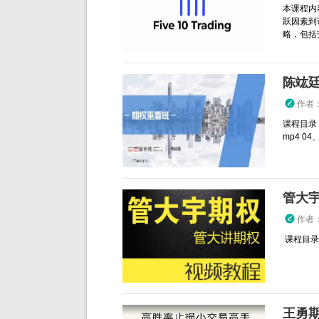
本课程内
跃因素到
略，包括交
陈竑廷
作者
课程目录：
mp4 04、.
管大宇
作者
课程目录： 
王勇期