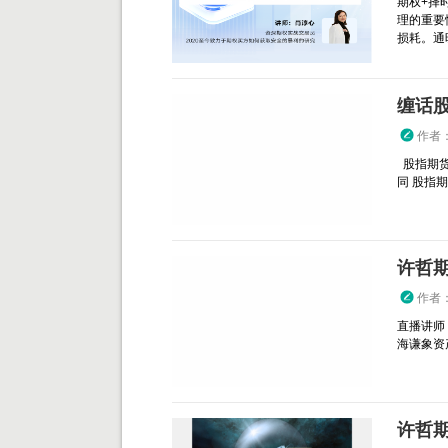
期权+择
理的重要
损耗。通
缠话
作者
股指期货
同 股指
许哲
作者
直播讲师
海谦象资产管
许哲期