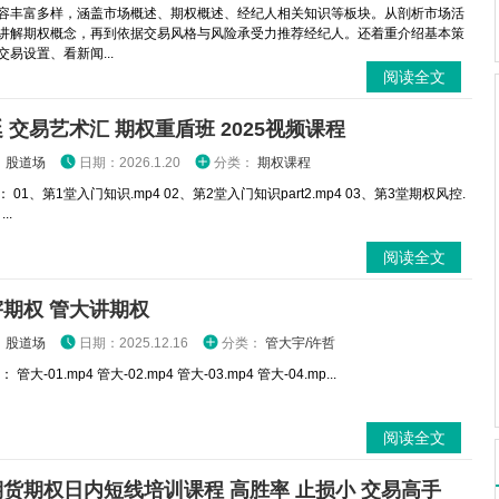
容丰富多样，涵盖市场概述、期权概述、经纪人相关知识等板块。从剖析市场活
讲解期权概念，再到依据交易风格与风险承受力推荐经纪人。还着重介绍基本策
易设置、看新闻...
阅读全文
 交易艺术汇 期权重盾班 2025视频课程
：
股道场
日期：2026.1.20
分类：
期权课程
 01、第1堂入门知识.mp4 02、第2堂入门知识part2.mp4 03、第3堂期权风控.
..
阅读全文
期权 管大讲期权
：
股道场
日期：2025.12.16
分类：
管大宇/许哲
管大-01.mp4 管大-02.mp4 管大-03.mp4 管大-04.mp...
阅读全文
货期权日内短线培训课程 高胜率 止损小 交易高手