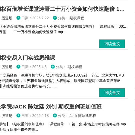
王涛期权百倍增长课堂涛哥二十万小资金如何快速翻倍 1视频
：
股道场
日期：2025.7.22
分类：
期权课程
《王涛百倍增长课堂涛哥二十万小资金如何快速翻倍 1视频》 课程目录： 001.
课堂——二十万小资金如何快速翻倍.mp...
阅读全文
期权交易入门实战思维课
：
股道场
日期：2025.4.6
分类：
期权课程
年交易经验，深耕耳机市场。曾1年操盘实现从100万到一个亿。北京大学EMB
财经频道专家，世界职业短线操盘手大赛冠军。原美国联盟对冲基金首席策略
非洲经贸投资促进会执行秘书长。...
阅读全文
学院JACK 陈竑廷 刘钊 期权重剑班加值班
：
股道场
日期：2025.2.18
分类：
Jack 陈竑廷期权
学院】《期权重剑班加值班》 课程目录： 1 第一集-市场上涨时的策略选择.mp
二集-深度应用牛市价差策...