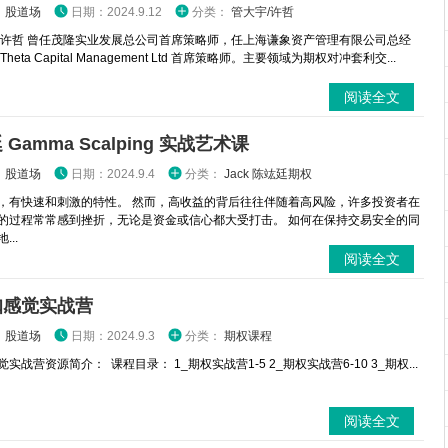
：
股道场
日期：2024.9.12
分类：
管大宇/许哲
 许哲 曾任茂隆实业发展总公司首席策略师，任上海谦象资产管理有限公司总经
heta Capital Management Ltd 首席策略师。主要领域为期权对冲套利交...
阅读全文
Gamma Scalping 实战艺术课
：
股道场
日期：2024.9.4
分类：
Jack 陈竑廷期权
，有快速和刺激的特性。 然而，高收益的背后往往伴随着高风险，许多投资者在
的过程常常感到挫折，无论是资金或信心都大受打击。 如何在保持交易安全的同
...
阅读全文
咖感觉实战营
：
股道场
日期：2024.9.3
分类：
期权课程
实战营资源简介： 课程目录： 1_期权实战营1-5 2_期权实战营6-10 3_期权...
阅读全文