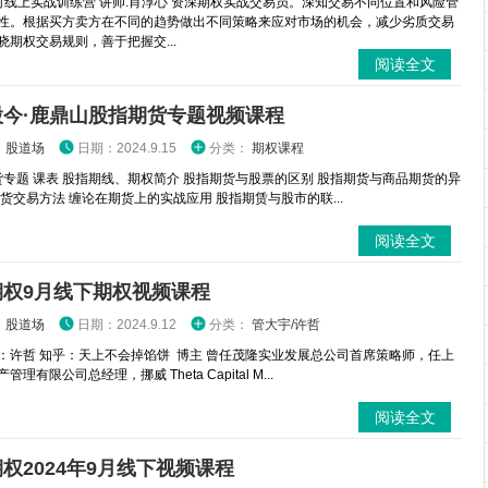
时线上实战训练营 讲师:肖淳心 资深期权实战交易员。深知交易不同位置和风险管
性。根据买方卖方在不同的趋势做出不同策略来应对市场的机会，减少劣质交易
晓期权交易规则，善于把握交...
阅读全文
股今·鹿鼎山股指期货专题视频课程
：
股道场
日期：2024.9.15
分类：
期权课程
专题 课表 股指期线、期权简介 股指期货与股票的区别 股指期货与商品期货的异
期货交易方法 缠论在期货上的实战应用 股指期赁与股市的联...
阅读全文
期权9月线下期权视频课程
：
股道场
日期：2024.9.12
分类：
管大宇/许哲
：许哲 知乎：天上不会掉馅饼 博主 曾任茂隆实业发展总公司首席策略师，任上
理有限公司总经理，挪威 Theta Capital M...
阅读全文
权2024年9月线下视频课程