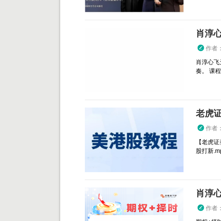
肖淳心
作者
肖淳心飞
奏。 课程目
老虎
作者
【老虎证
股打新.mp4
肖淳心
作者