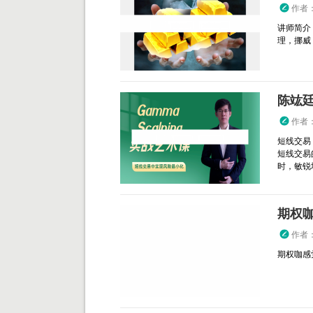
作者
讲师简介
理，挪威 T
陈竑廷 
作者
短线交易
短线交易
时，敏锐地
期权
作者
期权咖感觉