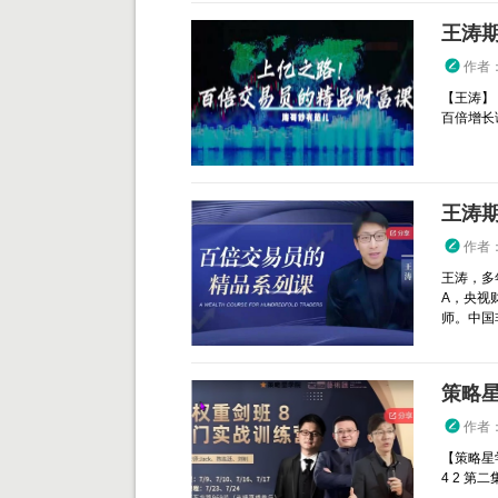
作者
【王涛】
百倍增长
王涛
作者
王涛，多
A，央视
师。中国
策略星
作者
【策略星
4 2 第