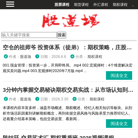
股票课程
期货课程
外汇课程
期权课程
。
首页
股票课程
期货课程
期权课程
空仓的祖师爷 投资体系（徒弟）：期权策略，庄股策略
外汇课程
作者：
股道场
日期：2026.6.6
分类：
期权课程
高校课程
001.现金管理：投资第一步，开局即终局。.mp4 002.宏观择时：4个维度解决宏
观买卖问题.mp4 003.宏观择时2020年7月版.mp4 ...
其他课程
阅读全文
登录
3分钟内掌握交易秘诀期权交易实战：从市场认知到策略执行全攻略
作者：
股道场
日期：2026.3.30
分类：
期权课程
本课程内容丰富多样，涵盖市场概述、期权概述、经纪人相关知识等板块。从剖
析市场活跃因素到讲解期权概念，再到依据交易风格与风险承受力推荐经纪人。
还着重介绍基本策略，包括交易设置、看新闻...
阅读全文