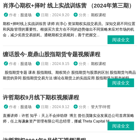
肖淳心期权+择时 线上实战训练营 （2024年第三期）
作者：
股道场
日期：2024.9.20
分类：
期权课程
期权+择时线上实战训练营 讲师:肖淳心 资深期权实战交易员。深知交易不同位置
和风险管理的重要性。根据买方卖方在不同的趋势做出不同策略来应对市场的机
会，减少劣质交易损耗。通晓期权交易规则，善于把握交...
阅读全文
缠话股今·鹿鼎山股指期货专题视频课程
作者：
股道场
日期：2024.9.15
分类：
期权课程
股指期货专题 课表 股指期线、期权简介 股指期货与股票的区别 股指期货与商品
期货的异同 股指期货交易方法 缠论在期货上的实战应用 股指期赁与股市的联...
阅读全文
许哲期权9月线下期权视频课程
作者：
股道场
日期：2024.9.12
分类：
管大宇/许哲
直播讲师：许哲 知乎：天上不会掉馅饼 博主 曾任茂隆实业发展总公司首席策略
师，任上海谦象资产管理有限公司总经理，挪威 Theta Capital M...
阅读全文