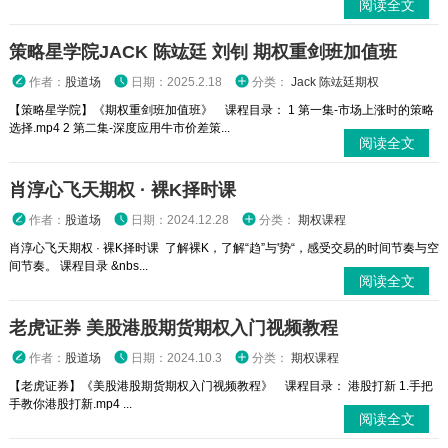
阅读全文
策略星学院JACK 陈竑廷 刘钊 期权重剑班加值班
作者：
股道场
日期：2025.2.18
分类：
Jack 陈竑廷期权
【策略星学院】《期权重剑班加值班》 课程目录： 1 第一集-市场上涨时的策略
选择.mp4 2 第二集-深度应用牛市价差策...
阅读全文
肖淳心飞天期权 · 裸K择时课
作者：
股道场
日期：2024.12.28
分类：
期权课程
肖淳心飞天期权 · 裸K择时课 了解裸K，了解“趋”与'势“，感受交易的时间节奏与空
间节奏。 课程目录 &nbs...
阅读全文
老虎证券 美股港股期货期权入门视频教程
作者：
股道场
日期：2024.10.3
分类：
期权课程
【老虎证券】《美股港股期货期权入门视频教程》 课程目录： 港股打新 1.手把
手教你港股打新.mp4 ...
阅读全文