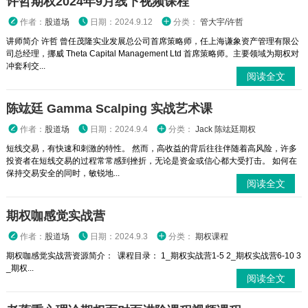
许哲期权2024年9月线下视频课程
作者：
股道场
日期：2024.9.12
分类：
管大宇/许哲
讲师简介 许哲 曾任茂隆实业发展总公司首席策略师，任上海谦象资产管理有限公
司总经理，挪威 Theta Capital Management Ltd 首席策略师。主要领域为期权对
冲套利交...
阅读全文
陈竑廷 Gamma Scalping 实战艺术课
作者：
股道场
日期：2024.9.4
分类：
Jack 陈竑廷期权
短线交易，有快速和刺激的特性。 然而，高收益的背后往往伴随着高风险，许多
投资者在短线交易的过程常常感到挫折，无论是资金或信心都大受打击。 如何在
保持交易安全的同时，敏锐地...
阅读全文
期权咖感觉实战营
作者：
股道场
日期：2024.9.3
分类：
期权课程
期权咖感觉实战营资源简介： 课程目录： 1_期权实战营1-5 2_期权实战营6-10 3
_期权...
阅读全文