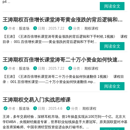
p4 ...
阅读全文
王涛期权百倍增长课堂涛哥黄金涨跌的背后逻辑和下手时机 1视频
作者：
股道场
日期：2025.7.22
分类：
期权课程
【王涛】《王涛百倍增长课堂涛哥黄金涨跌的背后逻辑和下手时机 1视频》 课程
目录： 001.百倍增长课堂——黄金涨跌的背后逻辑和下手时...
阅读全文
王涛期权百倍增长课堂涛哥二十万小资金如何快速翻倍 1视频
作者：
股道场
日期：2025.7.22
分类：
期权课程
【王涛】《王涛百倍增长课堂涛哥二十万小资金如何快速翻倍 1视频》 课程目
录： 001.百倍增长课堂——二十万小资金如何快速翻倍.mp...
阅读全文
王涛期权交易入门实战思维课
作者：
股道场
日期：2025.4.6
分类：
期权课程
王涛，多年交易经验，深耕耳机市场。曾1年操盘实现从100万到一个亿。北京大
学EMBA，央视财经频道专家，世界职业短线操盘手大赛冠军。原美国联盟对冲基
金首席策略师。中国非洲经贸投资促进会执行秘书长。...