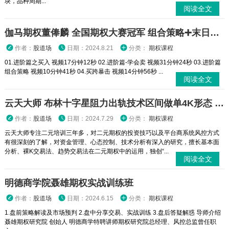
块，品种周期...
阅读全文
伽马期权董俸麟 全国期权大赛冠军 组合策略➕末日轮视频课程
作者：
股道场
日期：2024.8.21
分类：
期权课程
01.进阶篇之买入 视频17分钟12秒 02.进阶篇-学会卖 视频31分钟24秒 03.进阶篇
组合策略 视频10分钟41秒 04.买跨暴击 视频14分钟56秒 ...
阅读全文
云天大师 布林十字星阻力出轨技术区间做单4K形态 二元期权外汇实战培训视频课程
作者：
股道场
日期：2024.7.29
分类：
期权课程
云天大师专注二元培训三年多，对二元期权的投资技巧以及平台商系统风控方式
有很深刻的了解，对资金管理、心态控制、技术分析有深入的研究，擅长基本面
分析、裸K交易法、趋势交易法在二元期权中的运用，独创“...
阅读全文
明德商学院聂雄期权实战训练班
作者：
股道场
日期：2024.6.15
分类：
期权课程
1.盘前策略解读及市场预判 2.盘中分享交易、实战训练 3.盘后答疑解惑 导师介绍
聂雄期权研究院 创始人 明德商学特聘讲师期权研究院总经理、风控总监曾任职