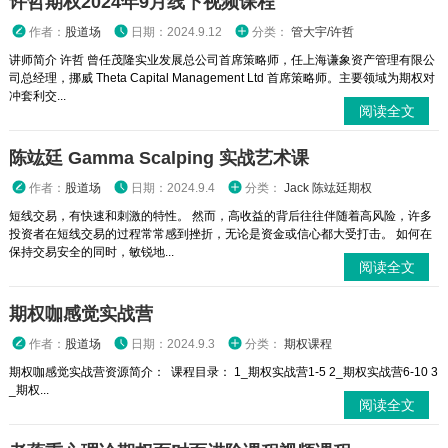
许哲期权2024年9月线下视频课程
作者：
股道场
日期：2024.9.12
分类：
管大宇/许哲
讲师简介 许哲 曾任茂隆实业发展总公司首席策略师，任上海谦象资产管理有限公
司总经理，挪威 Theta Capital Management Ltd 首席策略师。主要领域为期权对
冲套利交...
阅读全文
陈竑廷 Gamma Scalping 实战艺术课
作者：
股道场
日期：2024.9.4
分类：
Jack 陈竑廷期权
短线交易，有快速和刺激的特性。 然而，高收益的背后往往伴随着高风险，许多
投资者在短线交易的过程常常感到挫折，无论是资金或信心都大受打击。 如何在
保持交易安全的同时，敏锐地...
阅读全文
期权咖感觉实战营
作者：
股道场
日期：2024.9.3
分类：
期权课程
期权咖感觉实战营资源简介： 课程目录： 1_期权实战营1-5 2_期权实战营6-10 3
_期权...
阅读全文