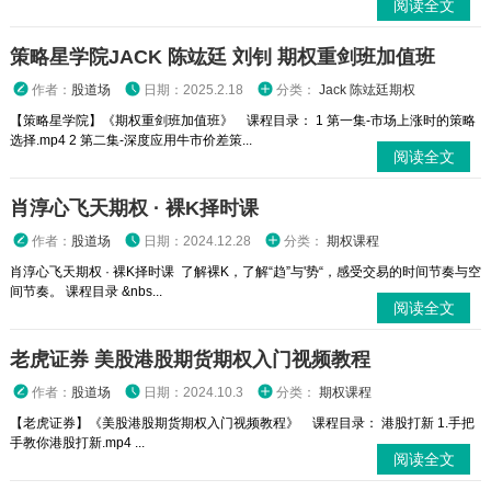
阅读全文
策略星学院JACK 陈竑廷 刘钊 期权重剑班加值班
作者：
股道场
日期：2025.2.18
分类：
Jack 陈竑廷期权
【策略星学院】《期权重剑班加值班》 课程目录： 1 第一集-市场上涨时的策略
选择.mp4 2 第二集-深度应用牛市价差策...
阅读全文
肖淳心飞天期权 · 裸K择时课
作者：
股道场
日期：2024.12.28
分类：
期权课程
肖淳心飞天期权 · 裸K择时课 了解裸K，了解“趋”与'势“，感受交易的时间节奏与空
间节奏。 课程目录 &nbs...
阅读全文
老虎证券 美股港股期货期权入门视频教程
作者：
股道场
日期：2024.10.3
分类：
期权课程
【老虎证券】《美股港股期货期权入门视频教程》 课程目录： 港股打新 1.手把
手教你港股打新.mp4 ...
阅读全文