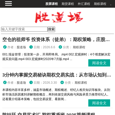
股票课程
期货课程
外汇课程
期权课程
。
首页
股票课程
期货课程
期权课程
空仓的祖师爷 投资体系（徒弟）：期权策略，庄股策略
外汇课程
作者：
股道场
日期：2026.6.6
分类：
期权课程
高校课程
001.现金管理：投资第一步，开局即终局。.mp4 002.宏观择时：4个维度解决宏
观买卖问题.mp4 003.宏观择时2020年7月版.mp4 ...
其他课程
阅读全文
登录
3分钟内掌握交易秘诀期权交易实战：从市场认知到策略执行全攻略
作者：
股道场
日期：2026.3.30
分类：
期权课程
本课程内容丰富多样，涵盖市场概述、期权概述、经纪人相关知识等板块。从剖
析市场活跃因素到讲解期权概念，再到依据交易风格与风险承受力推荐经纪人。
还着重介绍基本策略，包括交易设置、看新闻...
阅读全文