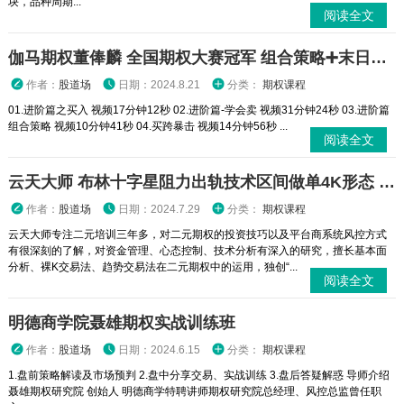
块，品种周期...
阅读全文
伽马期权董俸麟 全国期权大赛冠军 组合策略➕末日轮视频课程
作者：
股道场
日期：2024.8.21
分类：
期权课程
01.进阶篇之买入 视频17分钟12秒 02.进阶篇-学会卖 视频31分钟24秒 03.进阶篇
组合策略 视频10分钟41秒 04.买跨暴击 视频14分钟56秒 ...
阅读全文
云天大师 布林十字星阻力出轨技术区间做单4K形态 二元期权外汇实战培训视频课程
作者：
股道场
日期：2024.7.29
分类：
期权课程
云天大师专注二元培训三年多，对二元期权的投资技巧以及平台商系统风控方式
有很深刻的了解，对资金管理、心态控制、技术分析有深入的研究，擅长基本面
分析、裸K交易法、趋势交易法在二元期权中的运用，独创“...
阅读全文
明德商学院聂雄期权实战训练班
作者：
股道场
日期：2024.6.15
分类：
期权课程
1.盘前策略解读及市场预判 2.盘中分享交易、实战训练 3.盘后答疑解惑 导师介绍
聂雄期权研究院 创始人 明德商学特聘讲师期权研究院总经理、风控总监曾任职