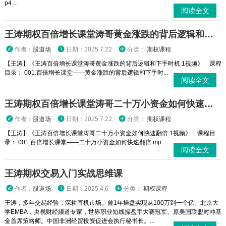
p4 ...
阅读全文
王涛期权百倍增长课堂涛哥黄金涨跌的背后逻辑和下手时机 1视频
作者：
股道场
日期：2025.7.22
分类：
期权课程
【王涛】《王涛百倍增长课堂涛哥黄金涨跌的背后逻辑和下手时机 1视频》 课程
目录： 001.百倍增长课堂——黄金涨跌的背后逻辑和下手时...
阅读全文
王涛期权百倍增长课堂涛哥二十万小资金如何快速翻倍 1视频
作者：
股道场
日期：2025.7.22
分类：
期权课程
【王涛】《王涛百倍增长课堂涛哥二十万小资金如何快速翻倍 1视频》 课程目
录： 001.百倍增长课堂——二十万小资金如何快速翻倍.mp...
阅读全文
王涛期权交易入门实战思维课
作者：
股道场
日期：2025.4.6
分类：
期权课程
王涛，多年交易经验，深耕耳机市场。曾1年操盘实现从100万到一个亿。北京大
学EMBA，央视财经频道专家，世界职业短线操盘手大赛冠军。原美国联盟对冲基
金首席策略师。中国非洲经贸投资促进会执行秘书长。...