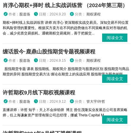
肖淳心期权+择时 线上实战训练营 （2024年第三期）
作者：
股道场
日期：2024.9.20
分类：
期权课程
期权+择时线上实战训练营 讲师:肖淳心 资深期权实战交易员。深知交易不同位置
和风险管理的重要性。根据买方卖方在不同的趋势做出不同策略来应对市场的机
会，减少劣质交易损耗。通晓期权交易规则，善于把握交...
阅读全文
缠话股今·鹿鼎山股指期货专题视频课程
作者：
股道场
日期：2024.9.15
分类：
期权课程
股指期货专题 课表 股指期线、期权简介 股指期货与股票的区别 股指期货与商品
期货的异同 股指期货交易方法 缠论在期货上的实战应用 股指期赁与股市的联...
阅读全文
许哲期权9月线下期权视频课程
作者：
股道场
日期：2024.9.12
分类：
管大宇/许哲
直播讲师：许哲 知乎：天上不会掉馅饼 博主 曾任茂隆实业发展总公司首席策略
师，任上海谦象资产管理有限公司总经理，挪威 Theta Capital M...
阅读全文