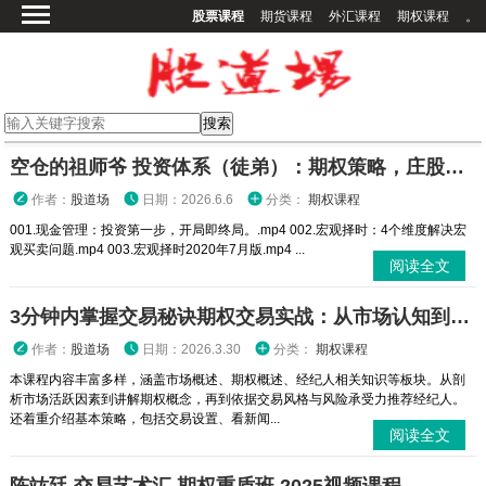
股票课程
期货课程
外汇课程
期权课程
。
首页
股票课程
期货课程
期权课程
空仓的祖师爷 投资体系（徒弟）：期权策略，庄股策略
外汇课程
作者：
股道场
日期：2026.6.6
分类：
期权课程
高校课程
001.现金管理：投资第一步，开局即终局。.mp4 002.宏观择时：4个维度解决宏
观买卖问题.mp4 003.宏观择时2020年7月版.mp4 ...
其他课程
阅读全文
登录
3分钟内掌握交易秘诀期权交易实战：从市场认知到策略执行全攻略
作者：
股道场
日期：2026.3.30
分类：
期权课程
本课程内容丰富多样，涵盖市场概述、期权概述、经纪人相关知识等板块。从剖
析市场活跃因素到讲解期权概念，再到依据交易风格与风险承受力推荐经纪人。
还着重介绍基本策略，包括交易设置、看新闻...
阅读全文