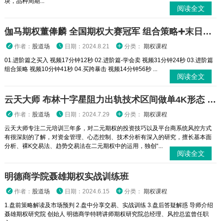
块，品种周期...
阅读全文
伽马期权董俸麟 全国期权大赛冠军 组合策略➕末日轮视频课程
作者：
股道场
日期：2024.8.21
分类：
期权课程
01.进阶篇之买入 视频17分钟12秒 02.进阶篇-学会卖 视频31分钟24秒 03.进阶篇
组合策略 视频10分钟41秒 04.买跨暴击 视频14分钟56秒 ...
阅读全文
云天大师 布林十字星阻力出轨技术区间做单4K形态 二元期权外汇实战培训视频课程
作者：
股道场
日期：2024.7.29
分类：
期权课程
云天大师专注二元培训三年多，对二元期权的投资技巧以及平台商系统风控方式
有很深刻的了解，对资金管理、心态控制、技术分析有深入的研究，擅长基本面
分析、裸K交易法、趋势交易法在二元期权中的运用，独创“...
阅读全文
明德商学院聂雄期权实战训练班
作者：
股道场
日期：2024.6.15
分类：
期权课程
1.盘前策略解读及市场预判 2.盘中分享交易、实战训练 3.盘后答疑解惑 导师介绍
聂雄期权研究院 创始人 明德商学特聘讲师期权研究院总经理、风控总监曾任职