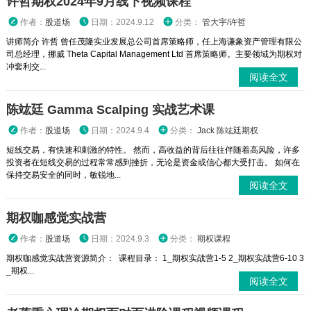
许哲期权2024年9月线下视频课程
作者：
股道场
日期：2024.9.12
分类：
管大宇/许哲
讲师简介 许哲 曾任茂隆实业发展总公司首席策略师，任上海谦象资产管理有限公
司总经理，挪威 Theta Capital Management Ltd 首席策略师。主要领域为期权对
冲套利交...
阅读全文
陈竑廷 Gamma Scalping 实战艺术课
作者：
股道场
日期：2024.9.4
分类：
Jack 陈竑廷期权
短线交易，有快速和刺激的特性。 然而，高收益的背后往往伴随着高风险，许多
投资者在短线交易的过程常常感到挫折，无论是资金或信心都大受打击。 如何在
保持交易安全的同时，敏锐地...
阅读全文
期权咖感觉实战营
作者：
股道场
日期：2024.9.3
分类：
期权课程
期权咖感觉实战营资源简介： 课程目录： 1_期权实战营1-5 2_期权实战营6-10 3
_期权...
阅读全文