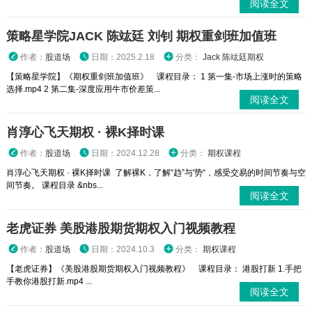
阅读全文
策略星学院JACK 陈竑廷 刘钊 期权重剑班加值班
作者：
股道场
日期：2025.2.18
分类：
Jack 陈竑廷期权
【策略星学院】《期权重剑班加值班》 课程目录： 1 第一集-市场上涨时的策略
选择.mp4 2 第二集-深度应用牛市价差策...
阅读全文
肖淳心飞天期权 · 裸K择时课
作者：
股道场
日期：2024.12.28
分类：
期权课程
肖淳心飞天期权 · 裸K择时课 了解裸K，了解“趋”与'势“，感受交易的时间节奏与空
间节奏。 课程目录 &nbs...
阅读全文
老虎证券 美股港股期货期权入门视频教程
作者：
股道场
日期：2024.10.3
分类：
期权课程
【老虎证券】《美股港股期货期权入门视频教程》 课程目录： 港股打新 1.手把
手教你港股打新.mp4 ...
阅读全文