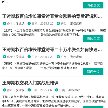
p4 ...
阅读全文
王涛期权百倍增长课堂涛哥黄金涨跌的背后逻辑和下手时机 1视频
作者：
股道场
日期：2025.7.22
分类：
期权课程
【王涛】《王涛百倍增长课堂涛哥黄金涨跌的背后逻辑和下手时机 1视频》 课程
目录： 001.百倍增长课堂——黄金涨跌的背后逻辑和下手时...
阅读全文
王涛期权百倍增长课堂涛哥二十万小资金如何快速翻倍 1视频
作者：
股道场
日期：2025.7.22
分类：
期权课程
【王涛】《王涛百倍增长课堂涛哥二十万小资金如何快速翻倍 1视频》 课程目
录： 001.百倍增长课堂——二十万小资金如何快速翻倍.mp...
阅读全文
王涛期权交易入门实战思维课
作者：
股道场
日期：2025.4.6
分类：
期权课程
王涛，多年交易经验，深耕耳机市场。曾1年操盘实现从100万到一个亿。北京大
学EMBA，央视财经频道专家，世界职业短线操盘手大赛冠军。原美国联盟对冲基
金首席策略师。中国非洲经贸投资促进会执行秘书长。...