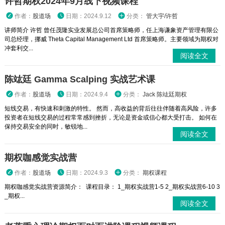
许哲期权2024年9月线下视频课程
作者：
股道场
日期：2024.9.12
分类：
管大宇/许哲
讲师简介 许哲 曾任茂隆实业发展总公司首席策略师，任上海谦象资产管理有限公
司总经理，挪威 Theta Capital Management Ltd 首席策略师。主要领域为期权对
冲套利交...
阅读全文
陈竑廷 Gamma Scalping 实战艺术课
作者：
股道场
日期：2024.9.4
分类：
Jack 陈竑廷期权
短线交易，有快速和刺激的特性。 然而，高收益的背后往往伴随着高风险，许多
投资者在短线交易的过程常常感到挫折，无论是资金或信心都大受打击。 如何在
保持交易安全的同时，敏锐地...
阅读全文
期权咖感觉实战营
作者：
股道场
日期：2024.9.3
分类：
期权课程
期权咖感觉实战营资源简介： 课程目录： 1_期权实战营1-5 2_期权实战营6-10 3
_期权...
阅读全文