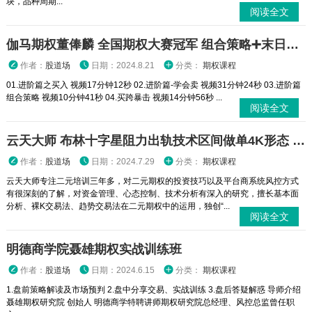
块，品种周期...
阅读全文
伽马期权董俸麟 全国期权大赛冠军 组合策略➕末日轮视频课程
作者：
股道场
日期：2024.8.21
分类：
期权课程
01.进阶篇之买入 视频17分钟12秒 02.进阶篇-学会卖 视频31分钟24秒 03.进阶篇
组合策略 视频10分钟41秒 04.买跨暴击 视频14分钟56秒 ...
阅读全文
云天大师 布林十字星阻力出轨技术区间做单4K形态 二元期权外汇实战培训视频课程
作者：
股道场
日期：2024.7.29
分类：
期权课程
云天大师专注二元培训三年多，对二元期权的投资技巧以及平台商系统风控方式
有很深刻的了解，对资金管理、心态控制、技术分析有深入的研究，擅长基本面
分析、裸K交易法、趋势交易法在二元期权中的运用，独创“...
阅读全文
明德商学院聂雄期权实战训练班
作者：
股道场
日期：2024.6.15
分类：
期权课程
1.盘前策略解读及市场预判 2.盘中分享交易、实战训练 3.盘后答疑解惑 导师介绍
聂雄期权研究院 创始人 明德商学特聘讲师期权研究院总经理、风控总监曾任职