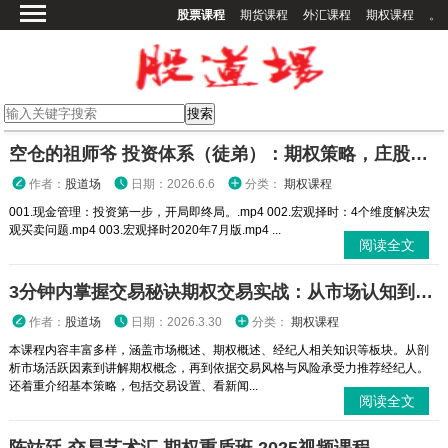
股票课程
期货课程
外汇课程
期权课程
。
首页
股票课程
期货课程
期权课程
空仓的祖师爷 投资体系（徒弟）：期权策略，庄股策略
外汇课程
作者：
股道场
日期：2026.6.6
分类：
期权课程
高校课程
001.现金管理：投资第一步，开局即终局。.mp4 002.宏观择时：4个维度解决宏
观买卖问题.mp4 003.宏观择时2020年7月版.mp4 ...
其他课程
阅读全文
登录
3分钟内掌握交易秘诀期权交易实战：从市场认知到策略执行全攻略
作者：
股道场
日期：2026.3.30
分类：
期权课程
本课程内容丰富多样，涵盖市场概述、期权概述、经纪人相关知识等板块。从剖
析市场活跃因素到讲解期权概念，再到依据交易风格与风险承受力推荐经纪人。
还着重介绍基本策略，包括交易设置、看新闻...
阅读全文