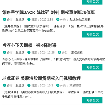
阅读全文
策略星学院JACK 陈竑廷 刘钊 期权重剑班加值班
作者：
股道场
日期：2025.2.18
分类：
Jack 陈竑廷期权
【策略星学院】《期权重剑班加值班》 课程目录： 1 第一集-市场上涨时的策略
选择.mp4 2 第二集-深度应用牛市价差策...
阅读全文
肖淳心飞天期权 · 裸K择时课
作者：
股道场
日期：2024.12.28
分类：
期权课程
肖淳心飞天期权 · 裸K择时课 了解裸K，了解“趋”与'势“，感受交易的时间节奏与空
间节奏。 课程目录 &nbs...
阅读全文
老虎证券 美股港股期货期权入门视频教程
作者：
股道场
日期：2024.10.3
分类：
期权课程
【老虎证券】《美股港股期货期权入门视频教程》 课程目录： 港股打新 1.手把
手教你港股打新.mp4 ...
阅读全文