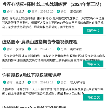
肖淳心期权+择时 线上实战训练营 （2024年第三期）
作者：
股道场
日期：2024.9.20
分类：
期权课程
期权+择时线上实战训练营 讲师:肖淳心 资深期权实战交易员。深知交易不同位置
和风险管理的重要性。根据买方卖方在不同的趋势做出不同策略来应对市场的机
会，减少劣质交易损耗。通晓期权交易规则，善于把握交...
阅读全文
缠话股今·鹿鼎山股指期货专题视频课程
作者：
股道场
日期：2024.9.15
分类：
期权课程
股指期货专题 课表 股指期线、期权简介 股指期货与股票的区别 股指期货与商品
期货的异同 股指期货交易方法 缠论在期货上的实战应用 股指期赁与股市的联...
阅读全文
许哲期权9月线下期权视频课程
作者：
股道场
日期：2024.9.12
分类：
管大宇/许哲
直播讲师：许哲 知乎：天上不会掉馅饼 博主 曾任茂隆实业发展总公司首席策略
师，任上海谦象资产管理有限公司总经理，挪威 Theta Capital M...
阅读全文