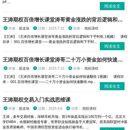
p4 ...
阅读全文
王涛期权百倍增长课堂涛哥黄金涨跌的背后逻辑和下手时机 1视频
作者：
股道场
日期：2025.7.22
分类：
期权课程
【王涛】《王涛百倍增长课堂涛哥黄金涨跌的背后逻辑和下手时机 1视频》 课程
目录： 001.百倍增长课堂——黄金涨跌的背后逻辑和下手时...
阅读全文
王涛期权百倍增长课堂涛哥二十万小资金如何快速翻倍 1视频
作者：
股道场
日期：2025.7.22
分类：
期权课程
【王涛】《王涛百倍增长课堂涛哥二十万小资金如何快速翻倍 1视频》 课程目
录： 001.百倍增长课堂——二十万小资金如何快速翻倍.mp...
阅读全文
王涛期权交易入门实战思维课
作者：
股道场
日期：2025.4.6
分类：
期权课程
王涛，多年交易经验，深耕耳机市场。曾1年操盘实现从100万到一个亿。北京大
学EMBA，央视财经频道专家，世界职业短线操盘手大赛冠军。原美国联盟对冲基
金首席策略师。中国非洲经贸投资促进会执行秘书长。...