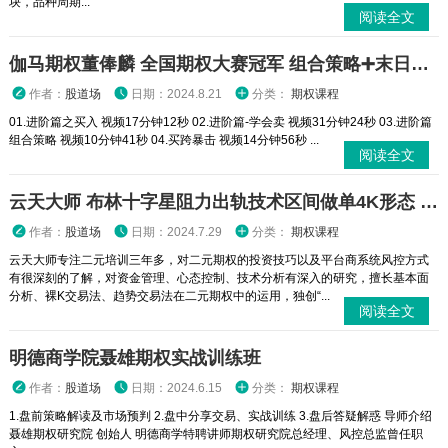
块，品种周期...
阅读全文
伽马期权董俸麟 全国期权大赛冠军 组合策略➕末日轮视频课程
作者：
股道场
日期：2024.8.21
分类：
期权课程
01.进阶篇之买入 视频17分钟12秒 02.进阶篇-学会卖 视频31分钟24秒 03.进阶篇
组合策略 视频10分钟41秒 04.买跨暴击 视频14分钟56秒 ...
阅读全文
云天大师 布林十字星阻力出轨技术区间做单4K形态 二元期权外汇实战培训视频课程
作者：
股道场
日期：2024.7.29
分类：
期权课程
云天大师专注二元培训三年多，对二元期权的投资技巧以及平台商系统风控方式
有很深刻的了解，对资金管理、心态控制、技术分析有深入的研究，擅长基本面
分析、裸K交易法、趋势交易法在二元期权中的运用，独创“...
阅读全文
明德商学院聂雄期权实战训练班
作者：
股道场
日期：2024.6.15
分类：
期权课程
1.盘前策略解读及市场预判 2.盘中分享交易、实战训练 3.盘后答疑解惑 导师介绍
聂雄期权研究院 创始人 明德商学特聘讲师期权研究院总经理、风控总监曾任职