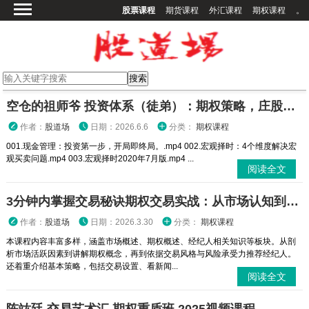
股票课程
期货课程
外汇课程
期权课程
。
首页
股票课程
期货课程
期权课程
空仓的祖师爷 投资体系（徒弟）：期权策略，庄股策略
外汇课程
作者：
股道场
日期：2026.6.6
分类：
期权课程
高校课程
001.现金管理：投资第一步，开局即终局。.mp4 002.宏观择时：4个维度解决宏
观买卖问题.mp4 003.宏观择时2020年7月版.mp4 ...
其他课程
阅读全文
登录
3分钟内掌握交易秘诀期权交易实战：从市场认知到策略执行全攻略
作者：
股道场
日期：2026.3.30
分类：
期权课程
本课程内容丰富多样，涵盖市场概述、期权概述、经纪人相关知识等板块。从剖
析市场活跃因素到讲解期权概念，再到依据交易风格与风险承受力推荐经纪人。
还着重介绍基本策略，包括交易设置、看新闻...
阅读全文