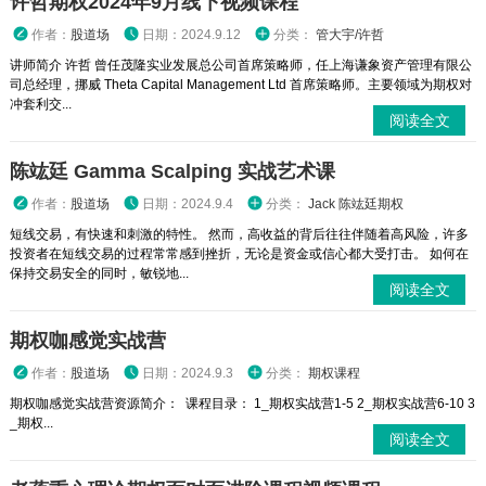
许哲期权2024年9月线下视频课程
作者：
股道场
日期：2024.9.12
分类：
管大宇/许哲
讲师简介 许哲 曾任茂隆实业发展总公司首席策略师，任上海谦象资产管理有限公
司总经理，挪威 Theta Capital Management Ltd 首席策略师。主要领域为期权对
冲套利交...
阅读全文
陈竑廷 Gamma Scalping 实战艺术课
作者：
股道场
日期：2024.9.4
分类：
Jack 陈竑廷期权
短线交易，有快速和刺激的特性。 然而，高收益的背后往往伴随着高风险，许多
投资者在短线交易的过程常常感到挫折，无论是资金或信心都大受打击。 如何在
保持交易安全的同时，敏锐地...
阅读全文
期权咖感觉实战营
作者：
股道场
日期：2024.9.3
分类：
期权课程
期权咖感觉实战营资源简介： 课程目录： 1_期权实战营1-5 2_期权实战营6-10 3
_期权...
阅读全文