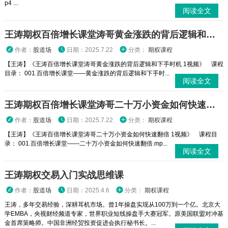
p4 ...
阅读全文
王涛期权百倍增长课堂涛哥黄金涨跌的背后逻辑和下手时机 1视频
作者：
股道场
日期：2025.7.22
分类：
期权课程
【王涛】《王涛百倍增长课堂涛哥黄金涨跌的背后逻辑和下手时机 1视频》 课程
目录： 001.百倍增长课堂——黄金涨跌的背后逻辑和下手时...
阅读全文
王涛期权百倍增长课堂涛哥二十万小资金如何快速翻倍 1视频
作者：
股道场
日期：2025.7.22
分类：
期权课程
【王涛】《王涛百倍增长课堂涛哥二十万小资金如何快速翻倍 1视频》 课程目
录： 001.百倍增长课堂——二十万小资金如何快速翻倍.mp...
阅读全文
王涛期权交易入门实战思维课
作者：
股道场
日期：2025.4.6
分类：
期权课程
王涛，多年交易经验，深耕耳机市场。曾1年操盘实现从100万到一个亿。北京大
学EMBA，央视财经频道专家，世界职业短线操盘手大赛冠军。原美国联盟对冲基
金首席策略师。中国非洲经贸投资促进会执行秘书长。...