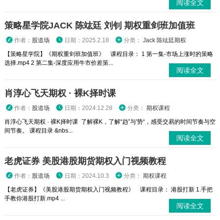
阅读全文
策略星学院JACK 陈竑廷 刘钊 期权重剑班加值班
作者：
股道场
日期：2025.2.18
分类：
Jack 陈竑廷期权
【策略星学院】《期权重剑班加值班》 课程目录： 1 第一集-市场上涨时的策略
选择.mp4 2 第二集-深度应用牛市价差策...
阅读全文
肖淳心飞天期权 · 裸K择时课
作者：
股道场
日期：2024.12.28
分类：
期权课程
肖淳心飞天期权 · 裸K择时课 了解裸K，了解“趋”与'势“，感受交易的时间节奏与空
间节奏。 课程目录 &nbs...
阅读全文
老虎证券 美股港股期货期权入门视频教程
作者：
股道场
日期：2024.10.3
分类：
期权课程
【老虎证券】《美股港股期货期权入门视频教程》 课程目录： 港股打新 1.手把
手教你港股打新.mp4 ...
阅读全文