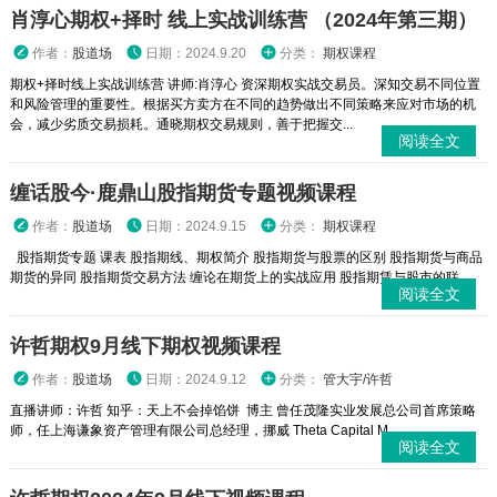
肖淳心期权+择时 线上实战训练营 （2024年第三期）
作者：
股道场
日期：2024.9.20
分类：
期权课程
期权+择时线上实战训练营 讲师:肖淳心 资深期权实战交易员。深知交易不同位置
和风险管理的重要性。根据买方卖方在不同的趋势做出不同策略来应对市场的机
会，减少劣质交易损耗。通晓期权交易规则，善于把握交...
阅读全文
缠话股今·鹿鼎山股指期货专题视频课程
作者：
股道场
日期：2024.9.15
分类：
期权课程
股指期货专题 课表 股指期线、期权简介 股指期货与股票的区别 股指期货与商品
期货的异同 股指期货交易方法 缠论在期货上的实战应用 股指期赁与股市的联...
阅读全文
许哲期权9月线下期权视频课程
作者：
股道场
日期：2024.9.12
分类：
管大宇/许哲
直播讲师：许哲 知乎：天上不会掉馅饼 博主 曾任茂隆实业发展总公司首席策略
师，任上海谦象资产管理有限公司总经理，挪威 Theta Capital M...
阅读全文