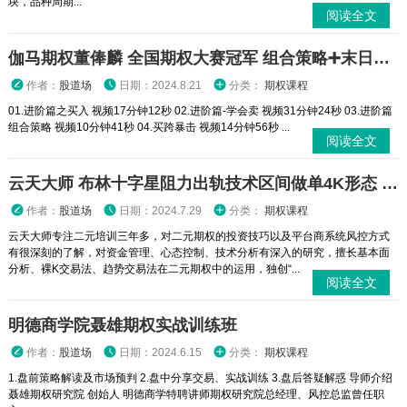
块，品种周期...
阅读全文
伽马期权董俸麟 全国期权大赛冠军 组合策略➕末日轮视频课程
作者：
股道场
日期：2024.8.21
分类：
期权课程
01.进阶篇之买入 视频17分钟12秒 02.进阶篇-学会卖 视频31分钟24秒 03.进阶篇
组合策略 视频10分钟41秒 04.买跨暴击 视频14分钟56秒 ...
阅读全文
云天大师 布林十字星阻力出轨技术区间做单4K形态 二元期权外汇实战培训视频课程
作者：
股道场
日期：2024.7.29
分类：
期权课程
云天大师专注二元培训三年多，对二元期权的投资技巧以及平台商系统风控方式
有很深刻的了解，对资金管理、心态控制、技术分析有深入的研究，擅长基本面
分析、裸K交易法、趋势交易法在二元期权中的运用，独创“...
阅读全文
明德商学院聂雄期权实战训练班
作者：
股道场
日期：2024.6.15
分类：
期权课程
1.盘前策略解读及市场预判 2.盘中分享交易、实战训练 3.盘后答疑解惑 导师介绍
聂雄期权研究院 创始人 明德商学特聘讲师期权研究院总经理、风控总监曾任职