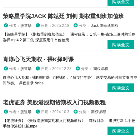
阅读全文
策略星学院JACK 陈竑廷 刘钊 期权重剑班加值班
作者：
股道场
日期：2025.2.18
分类：
Jack 陈竑廷期权
【策略星学院】《期权重剑班加值班》 课程目录： 1 第一集-市场上涨时的策略
选择.mp4 2 第二集-深度应用牛市价差策...
阅读全文
肖淳心飞天期权 · 裸K择时课
作者：
股道场
日期：2024.12.28
分类：
期权课程
肖淳心飞天期权 · 裸K择时课 了解裸K，了解“趋”与'势“，感受交易的时间节奏与空
间节奏。 课程目录 &nbs...
阅读全文
老虎证券 美股港股期货期权入门视频教程
作者：
股道场
日期：2024.10.3
分类：
期权课程
【老虎证券】《美股港股期货期权入门视频教程》 课程目录： 港股打新 1.手把
手教你港股打新.mp4 ...
阅读全文