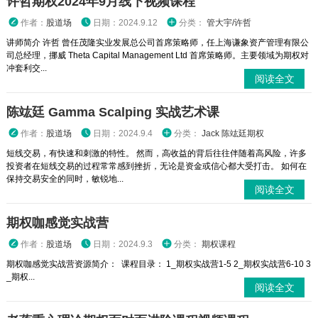
许哲期权2024年9月线下视频课程
作者：
股道场
日期：2024.9.12
分类：
管大宇/许哲
讲师简介 许哲 曾任茂隆实业发展总公司首席策略师，任上海谦象资产管理有限公
司总经理，挪威 Theta Capital Management Ltd 首席策略师。主要领域为期权对
冲套利交...
阅读全文
陈竑廷 Gamma Scalping 实战艺术课
作者：
股道场
日期：2024.9.4
分类：
Jack 陈竑廷期权
短线交易，有快速和刺激的特性。 然而，高收益的背后往往伴随着高风险，许多
投资者在短线交易的过程常常感到挫折，无论是资金或信心都大受打击。 如何在
保持交易安全的同时，敏锐地...
阅读全文
期权咖感觉实战营
作者：
股道场
日期：2024.9.3
分类：
期权课程
期权咖感觉实战营资源简介： 课程目录： 1_期权实战营1-5 2_期权实战营6-10 3
_期权...
阅读全文