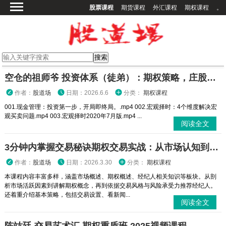
股票课程
期货课程
外汇课程
期权课程
。
首页
股票课程
期货课程
期权课程
空仓的祖师爷 投资体系（徒弟）：期权策略，庄股策略
外汇课程
作者：
股道场
日期：2026.6.6
分类：
期权课程
高校课程
001.现金管理：投资第一步，开局即终局。.mp4 002.宏观择时：4个维度解决宏
观买卖问题.mp4 003.宏观择时2020年7月版.mp4 ...
其他课程
阅读全文
登录
3分钟内掌握交易秘诀期权交易实战：从市场认知到策略执行全攻略
作者：
股道场
日期：2026.3.30
分类：
期权课程
本课程内容丰富多样，涵盖市场概述、期权概述、经纪人相关知识等板块。从剖
析市场活跃因素到讲解期权概念，再到依据交易风格与风险承受力推荐经纪人。
还着重介绍基本策略，包括交易设置、看新闻...
阅读全文