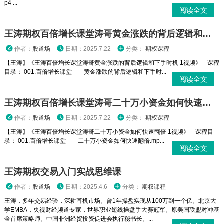
p4 ...
阅读全文
王涛期权百倍增长课堂涛哥黄金涨跌的背后逻辑和下手时机 1视频
作者：
股道场
日期：2025.7.22
分类：
期权课程
【王涛】《王涛百倍增长课堂涛哥黄金涨跌的背后逻辑和下手时机 1视频》 课程
目录： 001.百倍增长课堂——黄金涨跌的背后逻辑和下手时...
阅读全文
王涛期权百倍增长课堂涛哥二十万小资金如何快速翻倍 1视频
作者：
股道场
日期：2025.7.22
分类：
期权课程
【王涛】《王涛百倍增长课堂涛哥二十万小资金如何快速翻倍 1视频》 课程目
录： 001.百倍增长课堂——二十万小资金如何快速翻倍.mp...
阅读全文
王涛期权交易入门实战思维课
作者：
股道场
日期：2025.4.6
分类：
期权课程
王涛，多年交易经验，深耕耳机市场。曾1年操盘实现从100万到一个亿。北京大
学EMBA，央视财经频道专家，世界职业短线操盘手大赛冠军。原美国联盟对冲基
金首席策略师。中国非洲经贸投资促进会执行秘书长。...