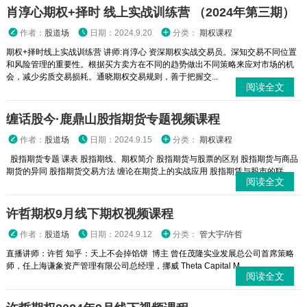
肖淳心期权+择时 线上实战训练营 （2024年第三期）
作者：
股道场
日期：2024.9.20
分类：
期权课程
期权+择时线上实战训练营 讲师:肖淳心 资深期权实战交易员。深知交易不同位置
和风险管理的重要性。根据买方卖方在不同的趋势做出不同策略来应对市场的机
会，减少劣质交易损耗。通晓期权交易规则，善于把握交...
阅读全文
缠话股今·鹿鼎山股指期货专题视频课程
作者：
股道场
日期：2024.9.15
分类：
期权课程
股指期货专题 课表 股指期线、期权简介 股指期货与股票的区别 股指期货与商品
期货的异同 股指期货交易方法 缠论在期货上的实战应用 股指期赁与股市的联...
阅读全文
许哲期权9月线下期权视频课程
作者：
股道场
日期：2024.9.12
分类：
管大宇/许哲
直播讲师：许哲 知乎：天上不会掉馅饼 博主 曾任茂隆实业发展总公司首席策略
师，任上海谦象资产管理有限公司总经理，挪威 Theta Capital M...
阅读全文