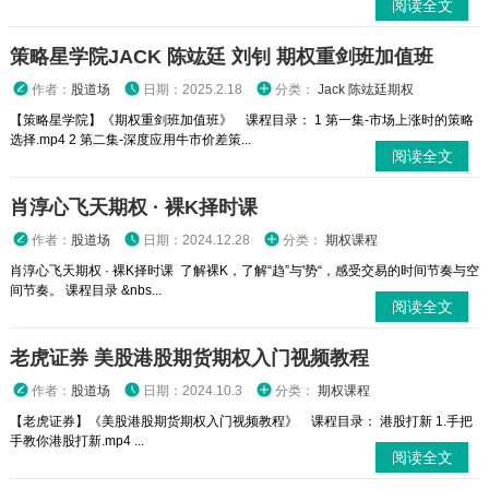
阅读全文
策略星学院JACK 陈竑廷 刘钊 期权重剑班加值班
作者：
股道场
日期：2025.2.18
分类：
Jack 陈竑廷期权
【策略星学院】《期权重剑班加值班》 课程目录： 1 第一集-市场上涨时的策略
选择.mp4 2 第二集-深度应用牛市价差策...
阅读全文
肖淳心飞天期权 · 裸K择时课
作者：
股道场
日期：2024.12.28
分类：
期权课程
肖淳心飞天期权 · 裸K择时课 了解裸K，了解“趋”与'势“，感受交易的时间节奏与空
间节奏。 课程目录 &nbs...
阅读全文
老虎证券 美股港股期货期权入门视频教程
作者：
股道场
日期：2024.10.3
分类：
期权课程
【老虎证券】《美股港股期货期权入门视频教程》 课程目录： 港股打新 1.手把
手教你港股打新.mp4 ...
阅读全文