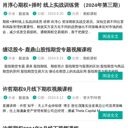
肖淳心期权+择时 线上实战训练营 （2024年第三期）
作者：
股道场
日期：2024.9.20
分类：
期权课程
期权+择时线上实战训练营 讲师:肖淳心 资深期权实战交易员。深知交易不同位置
和风险管理的重要性。根据买方卖方在不同的趋势做出不同策略来应对市场的机
会，减少劣质交易损耗。通晓期权交易规则，善于把握交...
阅读全文
缠话股今·鹿鼎山股指期货专题视频课程
作者：
股道场
日期：2024.9.15
分类：
期权课程
股指期货专题 课表 股指期线、期权简介 股指期货与股票的区别 股指期货与商品
期货的异同 股指期货交易方法 缠论在期货上的实战应用 股指期赁与股市的联...
阅读全文
许哲期权9月线下期权视频课程
作者：
股道场
日期：2024.9.12
分类：
管大宇/许哲
直播讲师：许哲 知乎：天上不会掉馅饼 博主 曾任茂隆实业发展总公司首席策略
师，任上海谦象资产管理有限公司总经理，挪威 Theta Capital M...
阅读全文