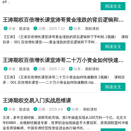
p4 ...
阅读全文
王涛期权百倍增长课堂涛哥黄金涨跌的背后逻辑和下手时机 1视频
作者：
股道场
日期：2025.7.22
分类：
期权课程
【王涛】《王涛百倍增长课堂涛哥黄金涨跌的背后逻辑和下手时机 1视频》 课程
目录： 001.百倍增长课堂——黄金涨跌的背后逻辑和下手时...
阅读全文
王涛期权百倍增长课堂涛哥二十万小资金如何快速翻倍 1视频
作者：
股道场
日期：2025.7.22
分类：
期权课程
【王涛】《王涛百倍增长课堂涛哥二十万小资金如何快速翻倍 1视频》 课程目
录： 001.百倍增长课堂——二十万小资金如何快速翻倍.mp...
阅读全文
王涛期权交易入门实战思维课
作者：
股道场
日期：2025.4.6
分类：
期权课程
王涛，多年交易经验，深耕耳机市场。曾1年操盘实现从100万到一个亿。北京大
学EMBA，央视财经频道专家，世界职业短线操盘手大赛冠军。原美国联盟对冲基
金首席策略师。中国非洲经贸投资促进会执行秘书长。...