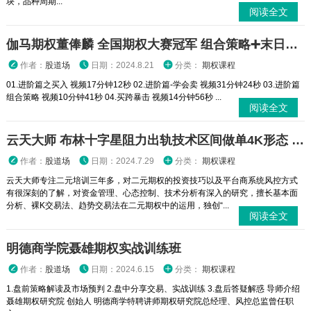
块，品种周期...
阅读全文
伽马期权董俸麟 全国期权大赛冠军 组合策略➕末日轮视频课程
作者：
股道场
日期：2024.8.21
分类：
期权课程
01.进阶篇之买入 视频17分钟12秒 02.进阶篇-学会卖 视频31分钟24秒 03.进阶篇
组合策略 视频10分钟41秒 04.买跨暴击 视频14分钟56秒 ...
阅读全文
云天大师 布林十字星阻力出轨技术区间做单4K形态 二元期权外汇实战培训视频课程
作者：
股道场
日期：2024.7.29
分类：
期权课程
云天大师专注二元培训三年多，对二元期权的投资技巧以及平台商系统风控方式
有很深刻的了解，对资金管理、心态控制、技术分析有深入的研究，擅长基本面
分析、裸K交易法、趋势交易法在二元期权中的运用，独创“...
阅读全文
明德商学院聂雄期权实战训练班
作者：
股道场
日期：2024.6.15
分类：
期权课程
1.盘前策略解读及市场预判 2.盘中分享交易、实战训练 3.盘后答疑解惑 导师介绍
聂雄期权研究院 创始人 明德商学特聘讲师期权研究院总经理、风控总监曾任职