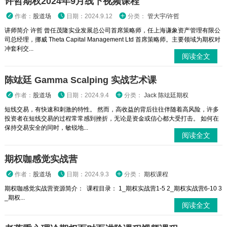
许哲期权2024年9月线下视频课程
作者：
股道场
日期：2024.9.12
分类：
管大宇/许哲
讲师简介 许哲 曾任茂隆实业发展总公司首席策略师，任上海谦象资产管理有限公
司总经理，挪威 Theta Capital Management Ltd 首席策略师。主要领域为期权对
冲套利交...
阅读全文
陈竑廷 Gamma Scalping 实战艺术课
作者：
股道场
日期：2024.9.4
分类：
Jack 陈竑廷期权
短线交易，有快速和刺激的特性。 然而，高收益的背后往往伴随着高风险，许多
投资者在短线交易的过程常常感到挫折，无论是资金或信心都大受打击。 如何在
保持交易安全的同时，敏锐地...
阅读全文
期权咖感觉实战营
作者：
股道场
日期：2024.9.3
分类：
期权课程
期权咖感觉实战营资源简介： 课程目录： 1_期权实战营1-5 2_期权实战营6-10 3
_期权...
阅读全文