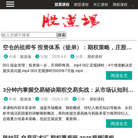
股票课程
期货课程
外汇课程
期权课程
。
首页
股票课程
期货课程
期权课程
空仓的祖师爷 投资体系（徒弟）：期权策略，庄股策略
外汇课程
作者：
股道场
日期：2026.6.6
分类：
期权课程
高校课程
001.现金管理：投资第一步，开局即终局。.mp4 002.宏观择时：4个维度解决宏
观买卖问题.mp4 003.宏观择时2020年7月版.mp4 ...
其他课程
阅读全文
登录
3分钟内掌握交易秘诀期权交易实战：从市场认知到策略执行全攻略
作者：
股道场
日期：2026.3.30
分类：
期权课程
本课程内容丰富多样，涵盖市场概述、期权概述、经纪人相关知识等板块。从剖
析市场活跃因素到讲解期权概念，再到依据交易风格与风险承受力推荐经纪人。
还着重介绍基本策略，包括交易设置、看新闻...
阅读全文