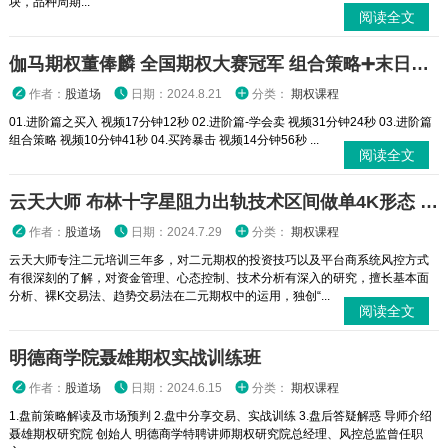
块，品种周期...
阅读全文
伽马期权董俸麟 全国期权大赛冠军 组合策略➕末日轮视频课程
作者：
股道场
日期：2024.8.21
分类：
期权课程
01.进阶篇之买入 视频17分钟12秒 02.进阶篇-学会卖 视频31分钟24秒 03.进阶篇
组合策略 视频10分钟41秒 04.买跨暴击 视频14分钟56秒 ...
阅读全文
云天大师 布林十字星阻力出轨技术区间做单4K形态 二元期权外汇实战培训视频课程
作者：
股道场
日期：2024.7.29
分类：
期权课程
云天大师专注二元培训三年多，对二元期权的投资技巧以及平台商系统风控方式
有很深刻的了解，对资金管理、心态控制、技术分析有深入的研究，擅长基本面
分析、裸K交易法、趋势交易法在二元期权中的运用，独创“...
阅读全文
明德商学院聂雄期权实战训练班
作者：
股道场
日期：2024.6.15
分类：
期权课程
1.盘前策略解读及市场预判 2.盘中分享交易、实战训练 3.盘后答疑解惑 导师介绍
聂雄期权研究院 创始人 明德商学特聘讲师期权研究院总经理、风控总监曾任职