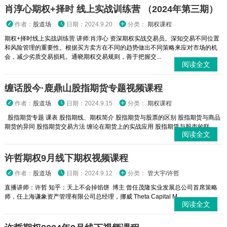
肖淳心期权+择时 线上实战训练营 （2024年第三期）
作者：
股道场
日期：2024.9.20
分类：
期权课程
期权+择时线上实战训练营 讲师:肖淳心 资深期权实战交易员。深知交易不同位置
和风险管理的重要性。根据买方卖方在不同的趋势做出不同策略来应对市场的机
会，减少劣质交易损耗。通晓期权交易规则，善于把握交...
阅读全文
缠话股今·鹿鼎山股指期货专题视频课程
作者：
股道场
日期：2024.9.15
分类：
期权课程
股指期货专题 课表 股指期线、期权简介 股指期货与股票的区别 股指期货与商品
期货的异同 股指期货交易方法 缠论在期货上的实战应用 股指期赁与股市的联...
阅读全文
许哲期权9月线下期权视频课程
作者：
股道场
日期：2024.9.12
分类：
管大宇/许哲
直播讲师：许哲 知乎：天上不会掉馅饼 博主 曾任茂隆实业发展总公司首席策略
师，任上海谦象资产管理有限公司总经理，挪威 Theta Capital M...
阅读全文