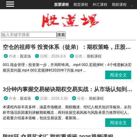
股票课程
期货课程
外汇课程
期权课程
。
首页
股票课程
期货课程
期权课程
空仓的祖师爷 投资体系（徒弟）：期权策略，庄股策略
外汇课程
作者：
股道场
日期：2026.6.6
分类：
期权课程
高校课程
001.现金管理：投资第一步，开局即终局。.mp4 002.宏观择时：4个维度解决宏
观买卖问题.mp4 003.宏观择时2020年7月版.mp4 ...
其他课程
阅读全文
登录
3分钟内掌握交易秘诀期权交易实战：从市场认知到策略执行全攻略
作者：
股道场
日期：2026.3.30
分类：
期权课程
本课程内容丰富多样，涵盖市场概述、期权概述、经纪人相关知识等板块。从剖
析市场活跃因素到讲解期权概念，再到依据交易风格与风险承受力推荐经纪人。
还着重介绍基本策略，包括交易设置、看新闻...
阅读全文