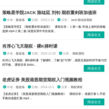
阅读全文
策略星学院JACK 陈竑廷 刘钊 期权重剑班加值班
作者：
股道场
日期：2025.2.18
分类：
Jack 陈竑廷期权
【策略星学院】《期权重剑班加值班》 课程目录： 1 第一集-市场上涨时的策略
选择.mp4 2 第二集-深度应用牛市价差策...
阅读全文
肖淳心飞天期权 · 裸K择时课
作者：
股道场
日期：2024.12.28
分类：
期权课程
肖淳心飞天期权 · 裸K择时课 了解裸K，了解“趋”与'势“，感受交易的时间节奏与空
间节奏。 课程目录 &nbs...
阅读全文
老虎证券 美股港股期货期权入门视频教程
作者：
股道场
日期：2024.10.3
分类：
期权课程
【老虎证券】《美股港股期货期权入门视频教程》 课程目录： 港股打新 1.手把
手教你港股打新.mp4 ...
阅读全文