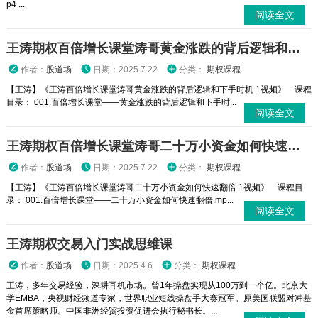
p4 ...
阅读全文
王涛期权百倍增长课堂涛哥黄金涨跌的背后逻辑和下手时机 1视频
作者：
股道场
日期：2025.7.22
分类：
期权课程
【王涛】《王涛百倍增长课堂涛哥黄金涨跌的背后逻辑和下手时机 1视频》 课程
目录： 001.百倍增长课堂——黄金涨跌的背后逻辑和下手时...
阅读全文
王涛期权百倍增长课堂涛哥二十万小资金如何快速翻倍 1视频
作者：
股道场
日期：2025.7.22
分类：
期权课程
【王涛】《王涛百倍增长课堂涛哥二十万小资金如何快速翻倍 1视频》 课程目
录： 001.百倍增长课堂——二十万小资金如何快速翻倍.mp...
阅读全文
王涛期权交易入门实战思维课
作者：
股道场
日期：2025.4.6
分类：
期权课程
王涛，多年交易经验，深耕耳机市场。曾1年操盘实现从100万到一个亿。北京大
学EMBA，央视财经频道专家，世界职业短线操盘手大赛冠军。原美国联盟对冲基
金首席策略师。中国非洲经贸投资促进会执行秘书长。...