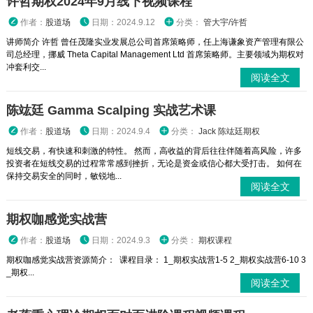
许哲期权2024年9月线下视频课程
作者：
股道场
日期：2024.9.12
分类：
管大宇/许哲
讲师简介 许哲 曾任茂隆实业发展总公司首席策略师，任上海谦象资产管理有限公
司总经理，挪威 Theta Capital Management Ltd 首席策略师。主要领域为期权对
冲套利交...
阅读全文
陈竑廷 Gamma Scalping 实战艺术课
作者：
股道场
日期：2024.9.4
分类：
Jack 陈竑廷期权
短线交易，有快速和刺激的特性。 然而，高收益的背后往往伴随着高风险，许多
投资者在短线交易的过程常常感到挫折，无论是资金或信心都大受打击。 如何在
保持交易安全的同时，敏锐地...
阅读全文
期权咖感觉实战营
作者：
股道场
日期：2024.9.3
分类：
期权课程
期权咖感觉实战营资源简介： 课程目录： 1_期权实战营1-5 2_期权实战营6-10 3
_期权...
阅读全文