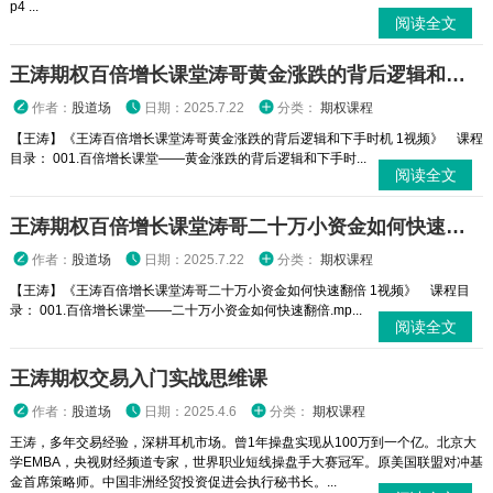
p4 ...
阅读全文
王涛期权百倍增长课堂涛哥黄金涨跌的背后逻辑和下手时机 1视频
作者：
股道场
日期：2025.7.22
分类：
期权课程
【王涛】《王涛百倍增长课堂涛哥黄金涨跌的背后逻辑和下手时机 1视频》 课程
目录： 001.百倍增长课堂——黄金涨跌的背后逻辑和下手时...
阅读全文
王涛期权百倍增长课堂涛哥二十万小资金如何快速翻倍 1视频
作者：
股道场
日期：2025.7.22
分类：
期权课程
【王涛】《王涛百倍增长课堂涛哥二十万小资金如何快速翻倍 1视频》 课程目
录： 001.百倍增长课堂——二十万小资金如何快速翻倍.mp...
阅读全文
王涛期权交易入门实战思维课
作者：
股道场
日期：2025.4.6
分类：
期权课程
王涛，多年交易经验，深耕耳机市场。曾1年操盘实现从100万到一个亿。北京大
学EMBA，央视财经频道专家，世界职业短线操盘手大赛冠军。原美国联盟对冲基
金首席策略师。中国非洲经贸投资促进会执行秘书长。...