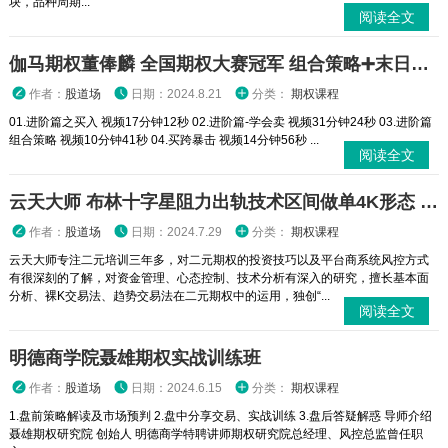
块，品种周期...
阅读全文
伽马期权董俸麟 全国期权大赛冠军 组合策略➕末日轮视频课程
作者：
股道场
日期：2024.8.21
分类：
期权课程
01.进阶篇之买入 视频17分钟12秒 02.进阶篇-学会卖 视频31分钟24秒 03.进阶篇
组合策略 视频10分钟41秒 04.买跨暴击 视频14分钟56秒 ...
阅读全文
云天大师 布林十字星阻力出轨技术区间做单4K形态 二元期权外汇实战培训视频课程
作者：
股道场
日期：2024.7.29
分类：
期权课程
云天大师专注二元培训三年多，对二元期权的投资技巧以及平台商系统风控方式
有很深刻的了解，对资金管理、心态控制、技术分析有深入的研究，擅长基本面
分析、裸K交易法、趋势交易法在二元期权中的运用，独创“...
阅读全文
明德商学院聂雄期权实战训练班
作者：
股道场
日期：2024.6.15
分类：
期权课程
1.盘前策略解读及市场预判 2.盘中分享交易、实战训练 3.盘后答疑解惑 导师介绍
聂雄期权研究院 创始人 明德商学特聘讲师期权研究院总经理、风控总监曾任职