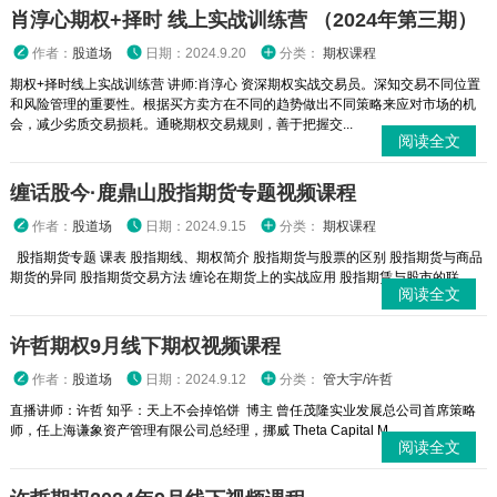
肖淳心期权+择时 线上实战训练营 （2024年第三期）
作者：
股道场
日期：2024.9.20
分类：
期权课程
期权+择时线上实战训练营 讲师:肖淳心 资深期权实战交易员。深知交易不同位置
和风险管理的重要性。根据买方卖方在不同的趋势做出不同策略来应对市场的机
会，减少劣质交易损耗。通晓期权交易规则，善于把握交...
阅读全文
缠话股今·鹿鼎山股指期货专题视频课程
作者：
股道场
日期：2024.9.15
分类：
期权课程
股指期货专题 课表 股指期线、期权简介 股指期货与股票的区别 股指期货与商品
期货的异同 股指期货交易方法 缠论在期货上的实战应用 股指期赁与股市的联...
阅读全文
许哲期权9月线下期权视频课程
作者：
股道场
日期：2024.9.12
分类：
管大宇/许哲
直播讲师：许哲 知乎：天上不会掉馅饼 博主 曾任茂隆实业发展总公司首席策略
师，任上海谦象资产管理有限公司总经理，挪威 Theta Capital M...
阅读全文