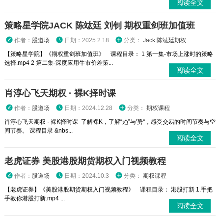
阅读全文
策略星学院JACK 陈竑廷 刘钊 期权重剑班加值班
作者：
股道场
日期：2025.2.18
分类：
Jack 陈竑廷期权
【策略星学院】《期权重剑班加值班》 课程目录： 1 第一集-市场上涨时的策略
选择.mp4 2 第二集-深度应用牛市价差策...
阅读全文
肖淳心飞天期权 · 裸K择时课
作者：
股道场
日期：2024.12.28
分类：
期权课程
肖淳心飞天期权 · 裸K择时课 了解裸K，了解“趋”与'势“，感受交易的时间节奏与空
间节奏。 课程目录 &nbs...
阅读全文
老虎证券 美股港股期货期权入门视频教程
作者：
股道场
日期：2024.10.3
分类：
期权课程
【老虎证券】《美股港股期货期权入门视频教程》 课程目录： 港股打新 1.手把
手教你港股打新.mp4 ...
阅读全文