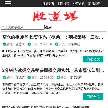
股票课程
期货课程
外汇课程
期权课程
。
首页
股票课程
期货课程
期权课程
空仓的祖师爷 投资体系（徒弟）：期权策略，庄股策略
外汇课程
作者：
股道场
日期：2026.6.6
分类：
期权课程
高校课程
001.现金管理：投资第一步，开局即终局。.mp4 002.宏观择时：4个维度解决宏
观买卖问题.mp4 003.宏观择时2020年7月版.mp4 ...
其他课程
阅读全文
登录
3分钟内掌握交易秘诀期权交易实战：从市场认知到策略执行全攻略
作者：
股道场
日期：2026.3.30
分类：
期权课程
本课程内容丰富多样，涵盖市场概述、期权概述、经纪人相关知识等板块。从剖
析市场活跃因素到讲解期权概念，再到依据交易风格与风险承受力推荐经纪人。
还着重介绍基本策略，包括交易设置、看新闻...
阅读全文