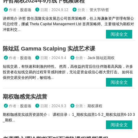
许哲期权2024年9月线下视频课程
作者：
股道场
日期：2024.9.12
分类：
管大宇/许哲
讲师简介 许哲 曾任茂隆实业发展总公司首席策略师，任上海谦象资产管理有限公
司总经理，挪威 Theta Capital Management Ltd 首席策略师。主要领域为期权对
冲套利交...
阅读全文
陈竑廷 Gamma Scalping 实战艺术课
作者：
股道场
日期：2024.9.4
分类：
Jack 陈竑廷期权
短线交易，有快速和刺激的特性。 然而，高收益的背后往往伴随着高风险，许多
投资者在短线交易的过程常常感到挫折，无论是资金或信心都大受打击。 如何在
保持交易安全的同时，敏锐地...
阅读全文
期权咖感觉实战营
作者：
股道场
日期：2024.9.3
分类：
期权课程
期权咖感觉实战营资源简介： 课程目录： 1_期权实战营1-5 2_期权实战营6-10 3
_期权...
阅读全文