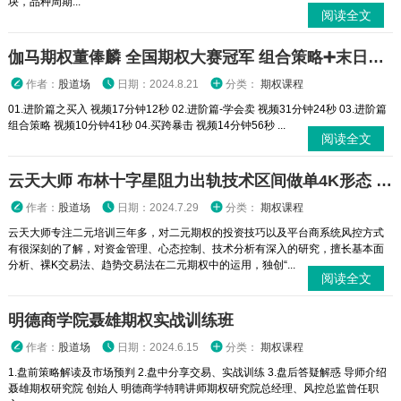
块，品种周期...
阅读全文
伽马期权董俸麟 全国期权大赛冠军 组合策略➕末日轮视频课程
作者：
股道场
日期：2024.8.21
分类：
期权课程
01.进阶篇之买入 视频17分钟12秒 02.进阶篇-学会卖 视频31分钟24秒 03.进阶篇
组合策略 视频10分钟41秒 04.买跨暴击 视频14分钟56秒 ...
阅读全文
云天大师 布林十字星阻力出轨技术区间做单4K形态 二元期权外汇实战培训视频课程
作者：
股道场
日期：2024.7.29
分类：
期权课程
云天大师专注二元培训三年多，对二元期权的投资技巧以及平台商系统风控方式
有很深刻的了解，对资金管理、心态控制、技术分析有深入的研究，擅长基本面
分析、裸K交易法、趋势交易法在二元期权中的运用，独创“...
阅读全文
明德商学院聂雄期权实战训练班
作者：
股道场
日期：2024.6.15
分类：
期权课程
1.盘前策略解读及市场预判 2.盘中分享交易、实战训练 3.盘后答疑解惑 导师介绍
聂雄期权研究院 创始人 明德商学特聘讲师期权研究院总经理、风控总监曾任职