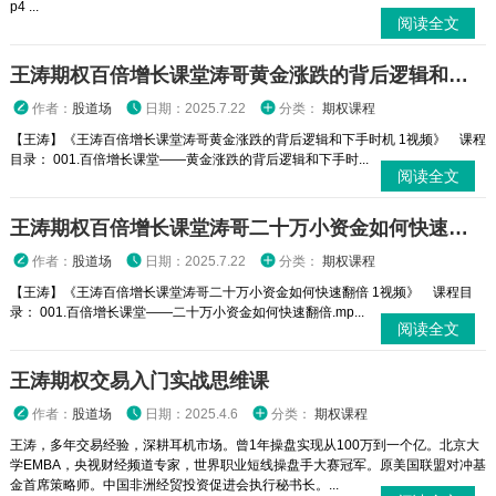
p4 ...
阅读全文
王涛期权百倍增长课堂涛哥黄金涨跌的背后逻辑和下手时机 1视频
作者：
股道场
日期：2025.7.22
分类：
期权课程
【王涛】《王涛百倍增长课堂涛哥黄金涨跌的背后逻辑和下手时机 1视频》 课程
目录： 001.百倍增长课堂——黄金涨跌的背后逻辑和下手时...
阅读全文
王涛期权百倍增长课堂涛哥二十万小资金如何快速翻倍 1视频
作者：
股道场
日期：2025.7.22
分类：
期权课程
【王涛】《王涛百倍增长课堂涛哥二十万小资金如何快速翻倍 1视频》 课程目
录： 001.百倍增长课堂——二十万小资金如何快速翻倍.mp...
阅读全文
王涛期权交易入门实战思维课
作者：
股道场
日期：2025.4.6
分类：
期权课程
王涛，多年交易经验，深耕耳机市场。曾1年操盘实现从100万到一个亿。北京大
学EMBA，央视财经频道专家，世界职业短线操盘手大赛冠军。原美国联盟对冲基
金首席策略师。中国非洲经贸投资促进会执行秘书长。...