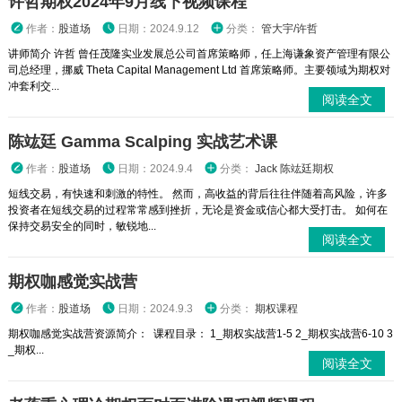
许哲期权2024年9月线下视频课程
作者：
股道场
日期：2024.9.12
分类：
管大宇/许哲
讲师简介 许哲 曾任茂隆实业发展总公司首席策略师，任上海谦象资产管理有限公
司总经理，挪威 Theta Capital Management Ltd 首席策略师。主要领域为期权对
冲套利交...
阅读全文
陈竑廷 Gamma Scalping 实战艺术课
作者：
股道场
日期：2024.9.4
分类：
Jack 陈竑廷期权
短线交易，有快速和刺激的特性。 然而，高收益的背后往往伴随着高风险，许多
投资者在短线交易的过程常常感到挫折，无论是资金或信心都大受打击。 如何在
保持交易安全的同时，敏锐地...
阅读全文
期权咖感觉实战营
作者：
股道场
日期：2024.9.3
分类：
期权课程
期权咖感觉实战营资源简介： 课程目录： 1_期权实战营1-5 2_期权实战营6-10 3
_期权...
阅读全文