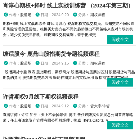
肖淳心期权+择时 线上实战训练营 （2024年第三期）
作者：
股道场
日期：2024.9.20
分类：
期权课程
期权+择时线上实战训练营 讲师:肖淳心 资深期权实战交易员。深知交易不同位置
和风险管理的重要性。根据买方卖方在不同的趋势做出不同策略来应对市场的机
会，减少劣质交易损耗。通晓期权交易规则，善于把握交...
阅读全文
缠话股今·鹿鼎山股指期货专题视频课程
作者：
股道场
日期：2024.9.15
分类：
期权课程
股指期货专题 课表 股指期线、期权简介 股指期货与股票的区别 股指期货与商品
期货的异同 股指期货交易方法 缠论在期货上的实战应用 股指期赁与股市的联...
阅读全文
许哲期权9月线下期权视频课程
作者：
股道场
日期：2024.9.12
分类：
管大宇/许哲
直播讲师：许哲 知乎：天上不会掉馅饼 博主 曾任茂隆实业发展总公司首席策略
师，任上海谦象资产管理有限公司总经理，挪威 Theta Capital M...
阅读全文