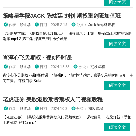
阅读全文
策略星学院JACK 陈竑廷 刘钊 期权重剑班加值班
作者：
股道场
日期：2025.2.18
分类：
Jack 陈竑廷期权
【策略星学院】《期权重剑班加值班》 课程目录： 1 第一集-市场上涨时的策略
选择.mp4 2 第二集-深度应用牛市价差策...
阅读全文
肖淳心飞天期权 · 裸K择时课
作者：
股道场
日期：2024.12.28
分类：
期权课程
肖淳心飞天期权 · 裸K择时课 了解裸K，了解“趋”与'势“，感受交易的时间节奏与空
间节奏。 课程目录 &nbs...
阅读全文
老虎证券 美股港股期货期权入门视频教程
作者：
股道场
日期：2024.10.3
分类：
期权课程
【老虎证券】《美股港股期货期权入门视频教程》 课程目录： 港股打新 1.手把
手教你港股打新.mp4 ...
阅读全文