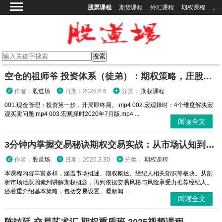
股票课程
期货课程
外汇课程
期权课程
。
首页
股票课程
期货课程
期权课程
空仓的祖师爷 投资体系（徒弟）：期权策略，庄股策略
外汇课程
作者：
股道场
日期：2026.6.6
分类：
期权课程
高校课程
001.现金管理：投资第一步，开局即终局。.mp4 002.宏观择时：4个维度解决宏
观买卖问题.mp4 003.宏观择时2020年7月版.mp4 ...
其他课程
阅读全文
登录
3分钟内掌握交易秘诀期权交易实战：从市场认知到策略执行全攻略
作者：
股道场
日期：2026.3.30
分类：
期权课程
本课程内容丰富多样，涵盖市场概述、期权概述、经纪人相关知识等板块。从剖
析市场活跃因素到讲解期权概念，再到依据交易风格与风险承受力推荐经纪人。
还着重介绍基本策略，包括交易设置、看新闻...
阅读全文