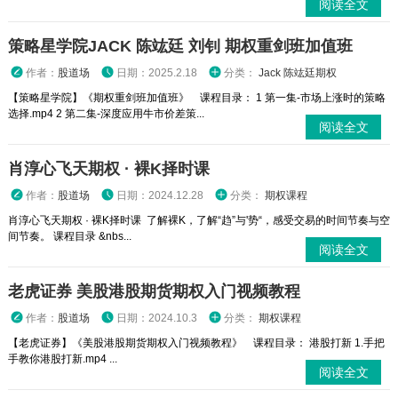
阅读全文
策略星学院JACK 陈竑廷 刘钊 期权重剑班加值班
作者：
股道场
日期：2025.2.18
分类：
Jack 陈竑廷期权
【策略星学院】《期权重剑班加值班》 课程目录： 1 第一集-市场上涨时的策略
选择.mp4 2 第二集-深度应用牛市价差策...
阅读全文
肖淳心飞天期权 · 裸K择时课
作者：
股道场
日期：2024.12.28
分类：
期权课程
肖淳心飞天期权 · 裸K择时课 了解裸K，了解“趋”与'势“，感受交易的时间节奏与空
间节奏。 课程目录 &nbs...
阅读全文
老虎证券 美股港股期货期权入门视频教程
作者：
股道场
日期：2024.10.3
分类：
期权课程
【老虎证券】《美股港股期货期权入门视频教程》 课程目录： 港股打新 1.手把
手教你港股打新.mp4 ...
阅读全文