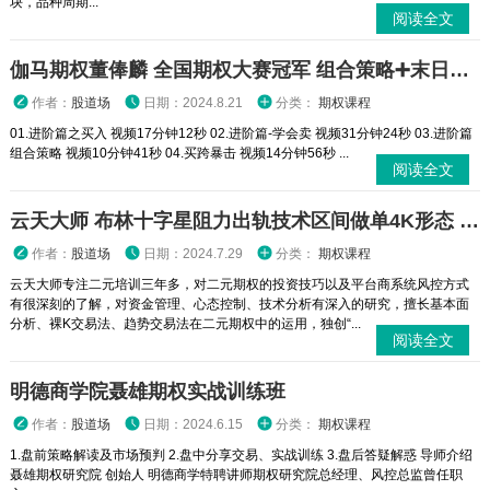
块，品种周期...
阅读全文
伽马期权董俸麟 全国期权大赛冠军 组合策略➕末日轮视频课程
作者：
股道场
日期：2024.8.21
分类：
期权课程
01.进阶篇之买入 视频17分钟12秒 02.进阶篇-学会卖 视频31分钟24秒 03.进阶篇
组合策略 视频10分钟41秒 04.买跨暴击 视频14分钟56秒 ...
阅读全文
云天大师 布林十字星阻力出轨技术区间做单4K形态 二元期权外汇实战培训视频课程
作者：
股道场
日期：2024.7.29
分类：
期权课程
云天大师专注二元培训三年多，对二元期权的投资技巧以及平台商系统风控方式
有很深刻的了解，对资金管理、心态控制、技术分析有深入的研究，擅长基本面
分析、裸K交易法、趋势交易法在二元期权中的运用，独创“...
阅读全文
明德商学院聂雄期权实战训练班
作者：
股道场
日期：2024.6.15
分类：
期权课程
1.盘前策略解读及市场预判 2.盘中分享交易、实战训练 3.盘后答疑解惑 导师介绍
聂雄期权研究院 创始人 明德商学特聘讲师期权研究院总经理、风控总监曾任职