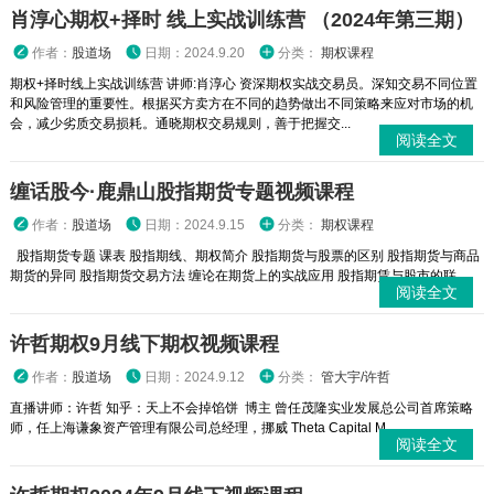
肖淳心期权+择时 线上实战训练营 （2024年第三期）
作者：
股道场
日期：2024.9.20
分类：
期权课程
期权+择时线上实战训练营 讲师:肖淳心 资深期权实战交易员。深知交易不同位置
和风险管理的重要性。根据买方卖方在不同的趋势做出不同策略来应对市场的机
会，减少劣质交易损耗。通晓期权交易规则，善于把握交...
阅读全文
缠话股今·鹿鼎山股指期货专题视频课程
作者：
股道场
日期：2024.9.15
分类：
期权课程
股指期货专题 课表 股指期线、期权简介 股指期货与股票的区别 股指期货与商品
期货的异同 股指期货交易方法 缠论在期货上的实战应用 股指期赁与股市的联...
阅读全文
许哲期权9月线下期权视频课程
作者：
股道场
日期：2024.9.12
分类：
管大宇/许哲
直播讲师：许哲 知乎：天上不会掉馅饼 博主 曾任茂隆实业发展总公司首席策略
师，任上海谦象资产管理有限公司总经理，挪威 Theta Capital M...
阅读全文