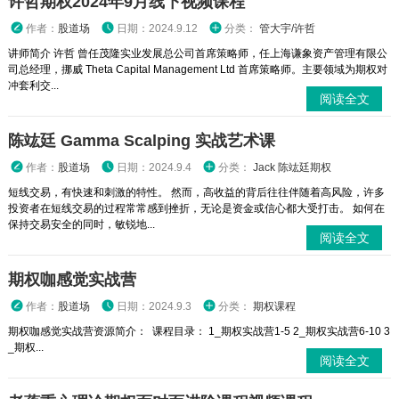
许哲期权2024年9月线下视频课程
作者：
股道场
日期：2024.9.12
分类：
管大宇/许哲
讲师简介 许哲 曾任茂隆实业发展总公司首席策略师，任上海谦象资产管理有限公
司总经理，挪威 Theta Capital Management Ltd 首席策略师。主要领域为期权对
冲套利交...
阅读全文
陈竑廷 Gamma Scalping 实战艺术课
作者：
股道场
日期：2024.9.4
分类：
Jack 陈竑廷期权
短线交易，有快速和刺激的特性。 然而，高收益的背后往往伴随着高风险，许多
投资者在短线交易的过程常常感到挫折，无论是资金或信心都大受打击。 如何在
保持交易安全的同时，敏锐地...
阅读全文
期权咖感觉实战营
作者：
股道场
日期：2024.9.3
分类：
期权课程
期权咖感觉实战营资源简介： 课程目录： 1_期权实战营1-5 2_期权实战营6-10 3
_期权...
阅读全文