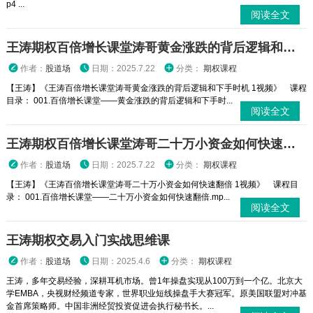
p4 ...
阅读全文
王涛期权百倍增长课堂涛哥黄金涨跌的背后逻辑和下手时机 1视频
作者：
股道场
日期：2025.7.22
分类：
期权课程
【王涛】《王涛百倍增长课堂涛哥黄金涨跌的背后逻辑和下手时机 1视频》 课程
目录： 001.百倍增长课堂——黄金涨跌的背后逻辑和下手时...
阅读全文
王涛期权百倍增长课堂涛哥二十万小资金如何快速翻倍 1视频
作者：
股道场
日期：2025.7.22
分类：
期权课程
【王涛】《王涛百倍增长课堂涛哥二十万小资金如何快速翻倍 1视频》 课程目
录： 001.百倍增长课堂——二十万小资金如何快速翻倍.mp...
阅读全文
王涛期权交易入门实战思维课
作者：
股道场
日期：2025.4.6
分类：
期权课程
王涛，多年交易经验，深耕耳机市场。曾1年操盘实现从100万到一个亿。北京大
学EMBA，央视财经频道专家，世界职业短线操盘手大赛冠军。原美国联盟对冲基
金首席策略师。中国非洲经贸投资促进会执行秘书长。...