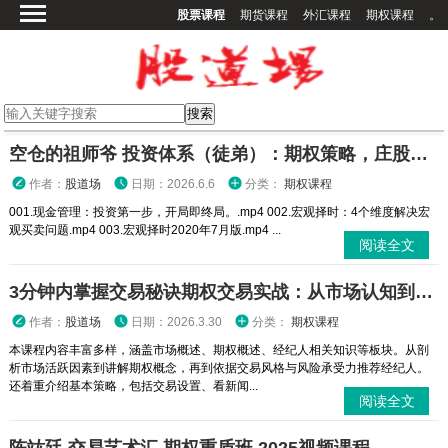
股票课程
期货课程
外汇课程
期权课程
。
首页
股票课程
期货课程
期权课程
空仓的祖师爷 投资体系（徒弟）：期权策略，庄股策略
外汇课程
作者：
股道场
日期：2026.6.6
分类：
期权课程
高校课程
001.现金管理：投资第一步，开局即终局。.mp4 002.宏观择时：4个维度解决宏
观买卖问题.mp4 003.宏观择时2020年7月版.mp4 ...
其他课程
阅读全文
登录
3分钟内掌握交易秘诀期权交易实战：从市场认知到策略执行全攻略
作者：
股道场
日期：2026.3.30
分类：
期权课程
本课程内容丰富多样，涵盖市场概述、期权概述、经纪人相关知识等板块。从剖
析市场活跃因素到讲解期权概念，再到依据交易风格与风险承受力推荐经纪人。
还着重介绍基本策略，包括交易设置、看新闻...
阅读全文