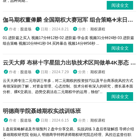
块，品种周期...
阅读全文
伽马期权董俸麟 全国期权大赛冠军 组合策略➕末日轮视频课程
作者：
股道场
日期：2024.8.21
分类：
期权课程
01.进阶篇之买入 视频17分钟12秒 02.进阶篇-学会卖 视频31分钟24秒 03.进阶篇
组合策略 视频10分钟41秒 04.买跨暴击 视频14分钟56秒 ...
阅读全文
云天大师 布林十字星阻力出轨技术区间做单4K形态 二元期权外汇实战培训视频课程
作者：
股道场
日期：2024.7.29
分类：
期权课程
云天大师专注二元培训三年多，对二元期权的投资技巧以及平台商系统风控方式
有很深刻的了解，对资金管理、心态控制、技术分析有深入的研究，擅长基本面
分析、裸K交易法、趋势交易法在二元期权中的运用，独创“...
阅读全文
明德商学院聂雄期权实战训练班
作者：
股道场
日期：2024.6.15
分类：
期权课程
1.盘前策略解读及市场预判 2.盘中分享交易、实战训练 3.盘后答疑解惑 导师介绍
聂雄期权研究院 创始人 明德商学特聘讲师期权研究院总经理、风控总监曾任职