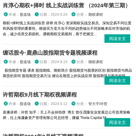
肖淳心期权+择时 线上实战训练营 （2024年第三期）
作者：
股道场
日期：2024.9.20
分类：
期权课程
期权+择时线上实战训练营 讲师:肖淳心 资深期权实战交易员。深知交易不同位置
和风险管理的重要性。根据买方卖方在不同的趋势做出不同策略来应对市场的机
会，减少劣质交易损耗。通晓期权交易规则，善于把握交...
阅读全文
缠话股今·鹿鼎山股指期货专题视频课程
作者：
股道场
日期：2024.9.15
分类：
期权课程
股指期货专题 课表 股指期线、期权简介 股指期货与股票的区别 股指期货与商品
期货的异同 股指期货交易方法 缠论在期货上的实战应用 股指期赁与股市的联...
阅读全文
许哲期权9月线下期权视频课程
作者：
股道场
日期：2024.9.12
分类：
管大宇/许哲
直播讲师：许哲 知乎：天上不会掉馅饼 博主 曾任茂隆实业发展总公司首席策略
师，任上海谦象资产管理有限公司总经理，挪威 Theta Capital M...
阅读全文