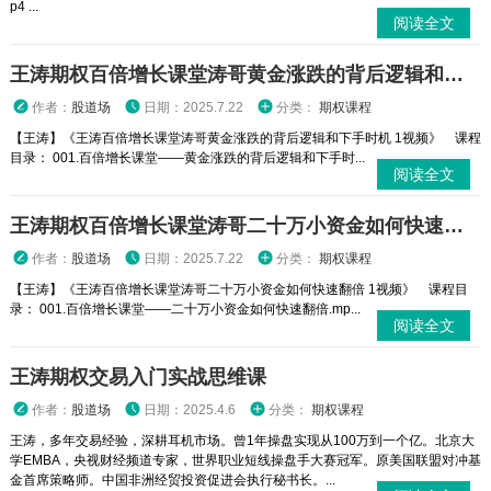
p4 ...
阅读全文
王涛期权百倍增长课堂涛哥黄金涨跌的背后逻辑和下手时机 1视频
作者：
股道场
日期：2025.7.22
分类：
期权课程
【王涛】《王涛百倍增长课堂涛哥黄金涨跌的背后逻辑和下手时机 1视频》 课程
目录： 001.百倍增长课堂——黄金涨跌的背后逻辑和下手时...
阅读全文
王涛期权百倍增长课堂涛哥二十万小资金如何快速翻倍 1视频
作者：
股道场
日期：2025.7.22
分类：
期权课程
【王涛】《王涛百倍增长课堂涛哥二十万小资金如何快速翻倍 1视频》 课程目
录： 001.百倍增长课堂——二十万小资金如何快速翻倍.mp...
阅读全文
王涛期权交易入门实战思维课
作者：
股道场
日期：2025.4.6
分类：
期权课程
王涛，多年交易经验，深耕耳机市场。曾1年操盘实现从100万到一个亿。北京大
学EMBA，央视财经频道专家，世界职业短线操盘手大赛冠军。原美国联盟对冲基
金首席策略师。中国非洲经贸投资促进会执行秘书长。...