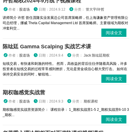
许哲期权2024年9月线下视频课程
作者：
股道场
日期：2024.9.12
分类：
管大宇/许哲
讲师简介 许哲 曾任茂隆实业发展总公司首席策略师，任上海谦象资产管理有限公
司总经理，挪威 Theta Capital Management Ltd 首席策略师。主要领域为期权对
冲套利交...
阅读全文
陈竑廷 Gamma Scalping 实战艺术课
作者：
股道场
日期：2024.9.4
分类：
Jack 陈竑廷期权
短线交易，有快速和刺激的特性。 然而，高收益的背后往往伴随着高风险，许多
投资者在短线交易的过程常常感到挫折，无论是资金或信心都大受打击。 如何在
保持交易安全的同时，敏锐地...
阅读全文
期权咖感觉实战营
作者：
股道场
日期：2024.9.3
分类：
期权课程
期权咖感觉实战营资源简介： 课程目录： 1_期权实战营1-5 2_期权实战营6-10 3
_期权...
阅读全文