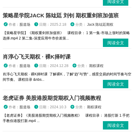
阅读全文
策略星学院JACK 陈竑廷 刘钊 期权重剑班加值班
作者：
股道场
日期：2025.2.18
分类：
Jack 陈竑廷期权
【策略星学院】《期权重剑班加值班》 课程目录： 1 第一集-市场上涨时的策略
选择.mp4 2 第二集-深度应用牛市价差策...
阅读全文
肖淳心飞天期权 · 裸K择时课
作者：
股道场
日期：2024.12.28
分类：
期权课程
肖淳心飞天期权 · 裸K择时课 了解裸K，了解“趋”与'势“，感受交易的时间节奏与空
间节奏。 课程目录 &nbs...
阅读全文
老虎证券 美股港股期货期权入门视频教程
作者：
股道场
日期：2024.10.3
分类：
期权课程
【老虎证券】《美股港股期货期权入门视频教程》 课程目录： 港股打新 1.手把
手教你港股打新.mp4 ...
阅读全文