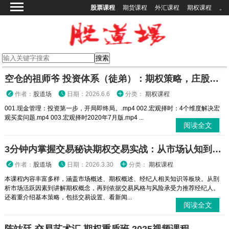
股票课程
期货课程
外汇课程
期权课程
。
首页
股票课程
期货课程
期权课程
空仓的祖师爷 投资体系（徒弟）：期权策略，庄股策略
外汇课程
作者：
股道场
日期：2026.6.6
分类：
期权课程
高校课程
001.现金管理：投资第一步，开局即终局。.mp4 002.宏观择时：4个维度解决宏
观买卖问题.mp4 003.宏观择时2020年7月版.mp4 ...
其他课程
阅读全文
登录
3分钟内掌握交易秘诀期权交易实战：从市场认知到策略执行全攻略
作者：
股道场
日期：2026.3.30
分类：
期权课程
本课程内容丰富多样，涵盖市场概述、期权概述、经纪人相关知识等板块。从剖
析市场活跃因素到讲解期权概念，再到依据交易风格与风险承受力推荐经纪人。
还着重介绍基本策略，包括交易设置、看新闻...
阅读全文