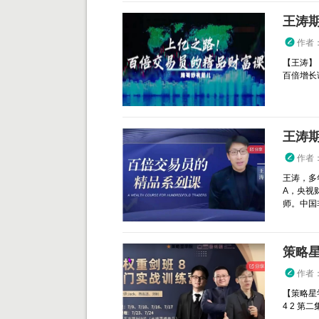
作者
【王涛】
百倍增长
王涛
作者
王涛，多
A，央视
师。中国
策略星
作者
【策略星
4 2 第