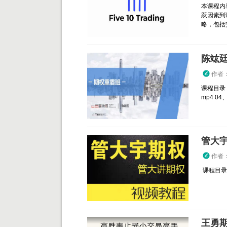
本课程内
跃因素到
略，包括交
陈竑廷
作者
课程目录：
mp4 04、.
管大宇
作者
课程目录： 
王勇期