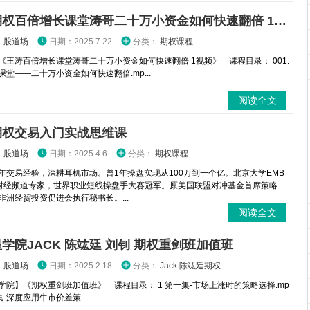
王涛期权百倍增长课堂涛哥二十万小资金如何快速翻倍 1视频
：
股道场
日期：2025.7.22
分类：
期权课程
《王涛百倍增长课堂涛哥二十万小资金如何快速翻倍 1视频》 课程目录： 001.
课堂——二十万小资金如何快速翻倍.mp...
阅读全文
期权交易入门实战思维课
：
股道场
日期：2025.4.6
分类：
期权课程
年交易经验，深耕耳机市场。曾1年操盘实现从100万到一个亿。北京大学EMB
财经频道专家，世界职业短线操盘手大赛冠军。原美国联盟对冲基金首席策略
非洲经贸投资促进会执行秘书长。...
阅读全文
学院JACK 陈竑廷 刘钊 期权重剑班加值班
：
股道场
日期：2025.2.18
分类：
Jack 陈竑廷期权
学院】《期权重剑班加值班》 课程目录： 1 第一集-市场上涨时的策略选择.mp
二集-深度应用牛市价差策...