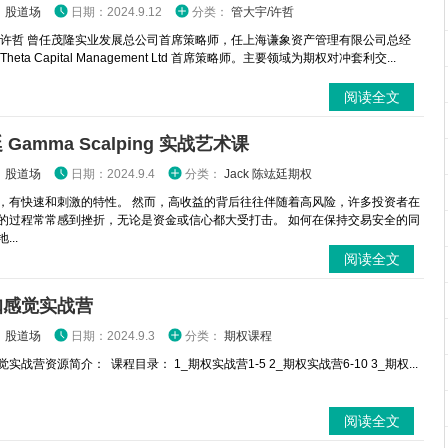
：
股道场
日期：2024.9.12
分类：
管大宇/许哲
 许哲 曾任茂隆实业发展总公司首席策略师，任上海谦象资产管理有限公司总经
heta Capital Management Ltd 首席策略师。主要领域为期权对冲套利交...
阅读全文
Gamma Scalping 实战艺术课
：
股道场
日期：2024.9.4
分类：
Jack 陈竑廷期权
，有快速和刺激的特性。 然而，高收益的背后往往伴随着高风险，许多投资者在
的过程常常感到挫折，无论是资金或信心都大受打击。 如何在保持交易安全的同
...
阅读全文
咖感觉实战营
：
股道场
日期：2024.9.3
分类：
期权课程
实战营资源简介： 课程目录： 1_期权实战营1-5 2_期权实战营6-10 3_期权...
阅读全文