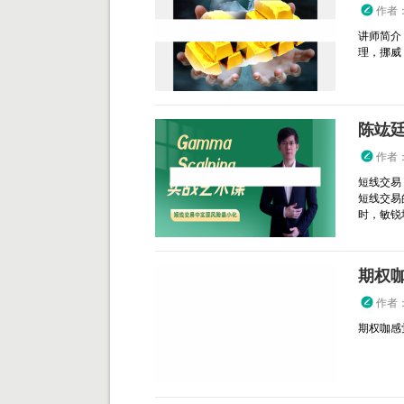
作者
讲师简介
理，挪威 T
陈竑廷 
作者
短线交易
短线交易
时，敏锐地
期权
作者
期权咖感觉