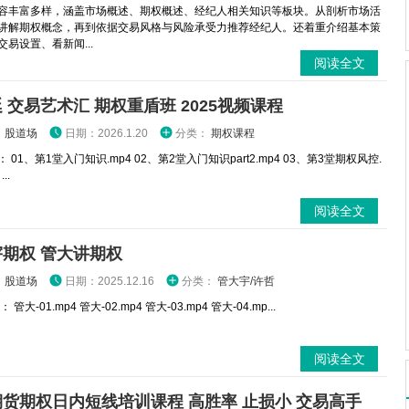
容丰富多样，涵盖市场概述、期权概述、经纪人相关知识等板块。从剖析市场活
讲解期权概念，再到依据交易风格与风险承受力推荐经纪人。还着重介绍基本策
易设置、看新闻...
阅读全文
 交易艺术汇 期权重盾班 2025视频课程
：
股道场
日期：2026.1.20
分类：
期权课程
 01、第1堂入门知识.mp4 02、第2堂入门知识part2.mp4 03、第3堂期权风控.
..
阅读全文
期权 管大讲期权
：
股道场
日期：2025.12.16
分类：
管大宇/许哲
管大-01.mp4 管大-02.mp4 管大-03.mp4 管大-04.mp...
阅读全文
货期权日内短线培训课程 高胜率 止损小 交易高手