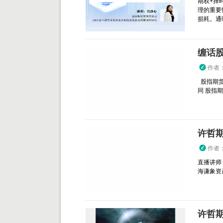
期权+择
理的重要
损耗。通
缠话
作者
股指期货
同 股指
许哲
作者
直播讲师
海谦象资产管
许哲期