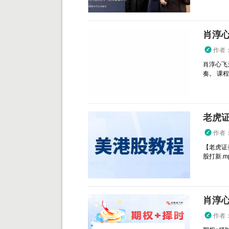
肖淳心
作者
肖淳心飞
奏。 课程目
老虎
作者
【老虎证
股打新.mp4
肖淳心
作者