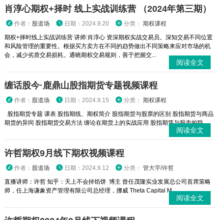
肖淳心期权+择时 线上实战训练营 （2024年第三期）
作者：
股道场
日期：2024.9.20
分类：
期权课程
期权+择时线上实战训练营 讲师:肖淳心 资深期权实战交易员。深知交易不同位置
和风险管理的重要性。根据买方卖方在不同的趋势做出不同策略来应对市场的机
会，减少劣质交易损耗。通晓期权交易规则，善于把握交...
阅读全文
缠话股今·鹿鼎山股指期货专题视频课程
作者：
股道场
日期：2024.9.15
分类：
期权课程
股指期货专题 课表 股指期线、期权简介 股指期货与股票的区别 股指期货与商品
期货的异同 股指期货交易方法 缠论在期货上的实战应用 股指期赁与股市的联...
阅读全文
许哲期权9月线下期权视频课程
作者：
股道场
日期：2024.9.12
分类：
管大宇/许哲
直播讲师：许哲 知乎：天上不会掉馅饼 博主 曾任茂隆实业发展总公司首席策略
师，任上海谦象资产管理有限公司总经理，挪威 Theta Capital M...
阅读全文