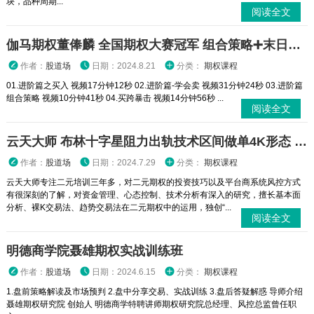
块，品种周期...
阅读全文
伽马期权董俸麟 全国期权大赛冠军 组合策略➕末日轮视频课程
作者：
股道场
日期：2024.8.21
分类：
期权课程
01.进阶篇之买入 视频17分钟12秒 02.进阶篇-学会卖 视频31分钟24秒 03.进阶篇
组合策略 视频10分钟41秒 04.买跨暴击 视频14分钟56秒 ...
阅读全文
云天大师 布林十字星阻力出轨技术区间做单4K形态 二元期权外汇实战培训视频课程
作者：
股道场
日期：2024.7.29
分类：
期权课程
云天大师专注二元培训三年多，对二元期权的投资技巧以及平台商系统风控方式
有很深刻的了解，对资金管理、心态控制、技术分析有深入的研究，擅长基本面
分析、裸K交易法、趋势交易法在二元期权中的运用，独创“...
阅读全文
明德商学院聂雄期权实战训练班
作者：
股道场
日期：2024.6.15
分类：
期权课程
1.盘前策略解读及市场预判 2.盘中分享交易、实战训练 3.盘后答疑解惑 导师介绍
聂雄期权研究院 创始人 明德商学特聘讲师期权研究院总经理、风控总监曾任职