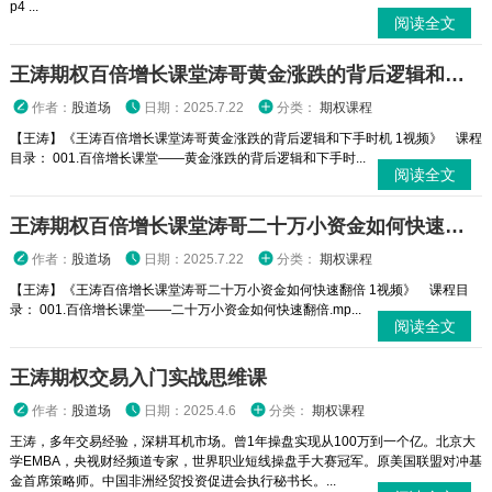
p4 ...
阅读全文
王涛期权百倍增长课堂涛哥黄金涨跌的背后逻辑和下手时机 1视频
作者：
股道场
日期：2025.7.22
分类：
期权课程
【王涛】《王涛百倍增长课堂涛哥黄金涨跌的背后逻辑和下手时机 1视频》 课程
目录： 001.百倍增长课堂——黄金涨跌的背后逻辑和下手时...
阅读全文
王涛期权百倍增长课堂涛哥二十万小资金如何快速翻倍 1视频
作者：
股道场
日期：2025.7.22
分类：
期权课程
【王涛】《王涛百倍增长课堂涛哥二十万小资金如何快速翻倍 1视频》 课程目
录： 001.百倍增长课堂——二十万小资金如何快速翻倍.mp...
阅读全文
王涛期权交易入门实战思维课
作者：
股道场
日期：2025.4.6
分类：
期权课程
王涛，多年交易经验，深耕耳机市场。曾1年操盘实现从100万到一个亿。北京大
学EMBA，央视财经频道专家，世界职业短线操盘手大赛冠军。原美国联盟对冲基
金首席策略师。中国非洲经贸投资促进会执行秘书长。...