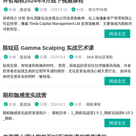
许哲期权2024年9月线下视频课程
作者：
股道场
日期：2024.9.12
分类：
管大宇/许哲
讲师简介 许哲 曾任茂隆实业发展总公司首席策略师，任上海谦象资产管理有限公
司总经理，挪威 Theta Capital Management Ltd 首席策略师。主要领域为期权对
冲套利交...
阅读全文
陈竑廷 Gamma Scalping 实战艺术课
作者：
股道场
日期：2024.9.4
分类：
Jack 陈竑廷期权
短线交易，有快速和刺激的特性。 然而，高收益的背后往往伴随着高风险，许多
投资者在短线交易的过程常常感到挫折，无论是资金或信心都大受打击。 如何在
保持交易安全的同时，敏锐地...
阅读全文
期权咖感觉实战营
作者：
股道场
日期：2024.9.3
分类：
期权课程
期权咖感觉实战营资源简介： 课程目录： 1_期权实战营1-5 2_期权实战营6-10 3
_期权...
阅读全文