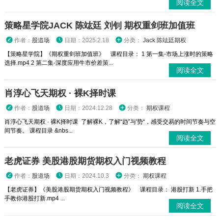
阅读全文
策略星学院JACK 陈竑廷 刘钊 期权重剑班加值班
作者：
股道场
日期：2025.2.18
分类：
Jack 陈竑廷期权
【策略星学院】《期权重剑班加值班》 课程目录： 1 第一集-市场上涨时的策略
选择.mp4 2 第二集-深度应用牛市价差策...
阅读全文
肖淳心飞天期权 · 裸K择时课
作者：
股道场
日期：2024.12.28
分类：
期权课程
肖淳心飞天期权 · 裸K择时课 了解裸K，了解“趋”与'势“，感受交易的时间节奏与空
间节奏。 课程目录 &nbs...
阅读全文
老虎证券 美股港股期货期权入门视频教程
作者：
股道场
日期：2024.10.3
分类：
期权课程
【老虎证券】《美股港股期货期权入门视频教程》 课程目录： 港股打新 1.手把
手教你港股打新.mp4 ...
阅读全文