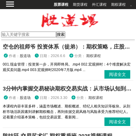
股票课程
期货课程
外汇课程
期权课程
。
首页
股票课程
期货课程
期权课程
空仓的祖师爷 投资体系（徒弟）：期权策略，庄股策略
外汇课程
作者：
股道场
日期：2026.6.6
分类：
期权课程
高校课程
001.现金管理：投资第一步，开局即终局。.mp4 002.宏观择时：4个维度解决宏
观买卖问题.mp4 003.宏观择时2020年7月版.mp4 ...
其他课程
阅读全文
登录
3分钟内掌握交易秘诀期权交易实战：从市场认知到策略执行全攻略
作者：
股道场
日期：2026.3.30
分类：
期权课程
本课程内容丰富多样，涵盖市场概述、期权概述、经纪人相关知识等板块。从剖
析市场活跃因素到讲解期权概念，再到依据交易风格与风险承受力推荐经纪人。
还着重介绍基本策略，包括交易设置、看新闻...
阅读全文