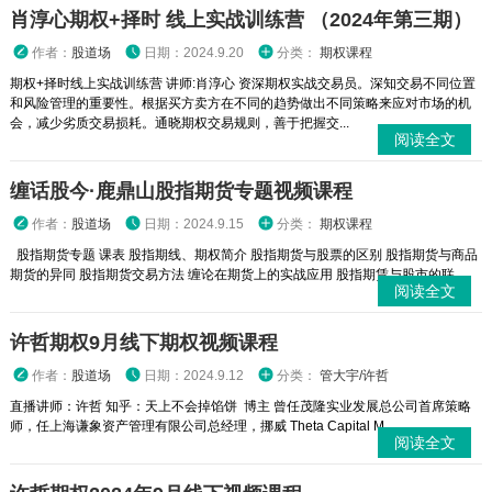
肖淳心期权+择时 线上实战训练营 （2024年第三期）
作者：
股道场
日期：2024.9.20
分类：
期权课程
期权+择时线上实战训练营 讲师:肖淳心 资深期权实战交易员。深知交易不同位置
和风险管理的重要性。根据买方卖方在不同的趋势做出不同策略来应对市场的机
会，减少劣质交易损耗。通晓期权交易规则，善于把握交...
阅读全文
缠话股今·鹿鼎山股指期货专题视频课程
作者：
股道场
日期：2024.9.15
分类：
期权课程
股指期货专题 课表 股指期线、期权简介 股指期货与股票的区别 股指期货与商品
期货的异同 股指期货交易方法 缠论在期货上的实战应用 股指期赁与股市的联...
阅读全文
许哲期权9月线下期权视频课程
作者：
股道场
日期：2024.9.12
分类：
管大宇/许哲
直播讲师：许哲 知乎：天上不会掉馅饼 博主 曾任茂隆实业发展总公司首席策略
师，任上海谦象资产管理有限公司总经理，挪威 Theta Capital M...
阅读全文