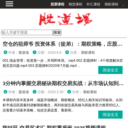
股票课程
期货课程
外汇课程
期权课程
。
首页
股票课程
期货课程
期权课程
空仓的祖师爷 投资体系（徒弟）：期权策略，庄股策略
外汇课程
作者：
股道场
日期：2026.6.6
分类：
期权课程
高校课程
001.现金管理：投资第一步，开局即终局。.mp4 002.宏观择时：4个维度解决宏
观买卖问题.mp4 003.宏观择时2020年7月版.mp4 ...
其他课程
阅读全文
登录
3分钟内掌握交易秘诀期权交易实战：从市场认知到策略执行全攻略
作者：
股道场
日期：2026.3.30
分类：
期权课程
本课程内容丰富多样，涵盖市场概述、期权概述、经纪人相关知识等板块。从剖
析市场活跃因素到讲解期权概念，再到依据交易风格与风险承受力推荐经纪人。
还着重介绍基本策略，包括交易设置、看新闻...
阅读全文