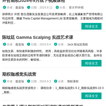
许哲期权2024年9月线下视频课程
作者：
股道场
日期：2024.9.12
分类：
管大宇/许哲
讲师简介 许哲 曾任茂隆实业发展总公司首席策略师，任上海谦象资产管理有限公
司总经理，挪威 Theta Capital Management Ltd 首席策略师。主要领域为期权对
冲套利交...
阅读全文
陈竑廷 Gamma Scalping 实战艺术课
作者：
股道场
日期：2024.9.4
分类：
Jack 陈竑廷期权
短线交易，有快速和刺激的特性。 然而，高收益的背后往往伴随着高风险，许多
投资者在短线交易的过程常常感到挫折，无论是资金或信心都大受打击。 如何在
保持交易安全的同时，敏锐地...
阅读全文
期权咖感觉实战营
作者：
股道场
日期：2024.9.3
分类：
期权课程
期权咖感觉实战营资源简介： 课程目录： 1_期权实战营1-5 2_期权实战营6-10 3
_期权...
阅读全文