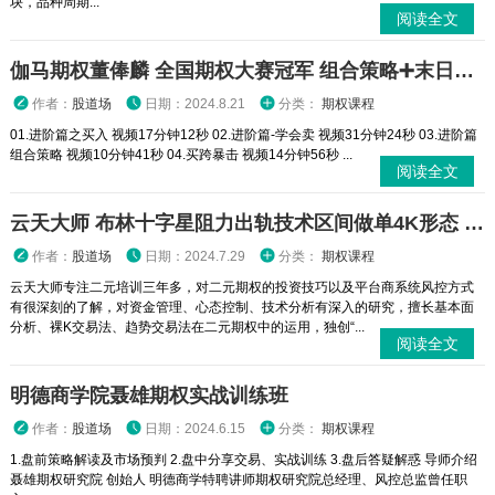
块，品种周期...
阅读全文
伽马期权董俸麟 全国期权大赛冠军 组合策略➕末日轮视频课程
作者：
股道场
日期：2024.8.21
分类：
期权课程
01.进阶篇之买入 视频17分钟12秒 02.进阶篇-学会卖 视频31分钟24秒 03.进阶篇
组合策略 视频10分钟41秒 04.买跨暴击 视频14分钟56秒 ...
阅读全文
云天大师 布林十字星阻力出轨技术区间做单4K形态 二元期权外汇实战培训视频课程
作者：
股道场
日期：2024.7.29
分类：
期权课程
云天大师专注二元培训三年多，对二元期权的投资技巧以及平台商系统风控方式
有很深刻的了解，对资金管理、心态控制、技术分析有深入的研究，擅长基本面
分析、裸K交易法、趋势交易法在二元期权中的运用，独创“...
阅读全文
明德商学院聂雄期权实战训练班
作者：
股道场
日期：2024.6.15
分类：
期权课程
1.盘前策略解读及市场预判 2.盘中分享交易、实战训练 3.盘后答疑解惑 导师介绍
聂雄期权研究院 创始人 明德商学特聘讲师期权研究院总经理、风控总监曾任职