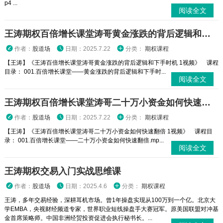
p4 ...
阅读全文
王涛期权百倍增长课堂涛哥黄金涨跌的背后逻辑和下手时机 1视频
作者：
股道场
日期：2025.7.22
分类：
期权课程
【王涛】《王涛百倍增长课堂涛哥黄金涨跌的背后逻辑和下手时机 1视频》 课程
目录： 001.百倍增长课堂——黄金涨跌的背后逻辑和下手时...
阅读全文
王涛期权百倍增长课堂涛哥二十万小资金如何快速翻倍 1视频
作者：
股道场
日期：2025.7.22
分类：
期权课程
【王涛】《王涛百倍增长课堂涛哥二十万小资金如何快速翻倍 1视频》 课程目
录： 001.百倍增长课堂——二十万小资金如何快速翻倍.mp...
阅读全文
王涛期权交易入门实战思维课
作者：
股道场
日期：2025.4.6
分类：
期权课程
王涛，多年交易经验，深耕耳机市场。曾1年操盘实现从100万到一个亿。北京大
学EMBA，央视财经频道专家，世界职业短线操盘手大赛冠军。原美国联盟对冲基
金首席策略师。中国非洲经贸投资促进会执行秘书长。...