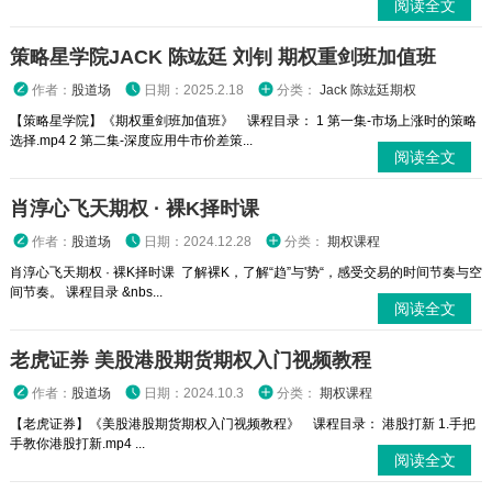
阅读全文
策略星学院JACK 陈竑廷 刘钊 期权重剑班加值班
作者：
股道场
日期：2025.2.18
分类：
Jack 陈竑廷期权
【策略星学院】《期权重剑班加值班》 课程目录： 1 第一集-市场上涨时的策略
选择.mp4 2 第二集-深度应用牛市价差策...
阅读全文
肖淳心飞天期权 · 裸K择时课
作者：
股道场
日期：2024.12.28
分类：
期权课程
肖淳心飞天期权 · 裸K择时课 了解裸K，了解“趋”与'势“，感受交易的时间节奏与空
间节奏。 课程目录 &nbs...
阅读全文
老虎证券 美股港股期货期权入门视频教程
作者：
股道场
日期：2024.10.3
分类：
期权课程
【老虎证券】《美股港股期货期权入门视频教程》 课程目录： 港股打新 1.手把
手教你港股打新.mp4 ...
阅读全文