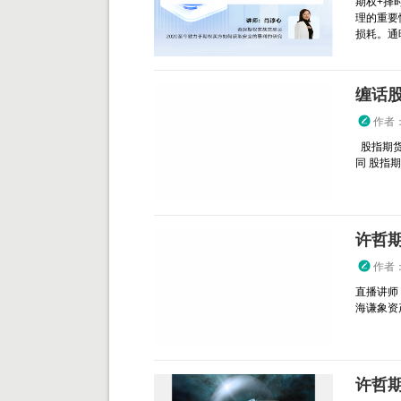
期权+择
理的重要
损耗。通
缠话
作者
股指期货
同 股指
许哲
作者
直播讲师
海谦象资产管
许哲期