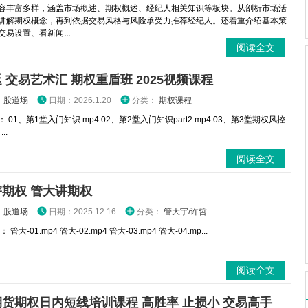
容丰富多样，涵盖市场概述、期权概述、经纪人相关知识等板块。从剖析市场活
讲解期权概念，再到依据交易风格与风险承受力推荐经纪人。还着重介绍基本策
易设置、看新闻...
阅读全文
 交易艺术汇 期权重盾班 2025视频课程
：
股道场
日期：2026.1.20
分类：
期权课程
 01、第1堂入门知识.mp4 02、第2堂入门知识part2.mp4 03、第3堂期权风控.
..
阅读全文
期权 管大讲期权
：
股道场
日期：2025.12.16
分类：
管大宇/许哲
管大-01.mp4 管大-02.mp4 管大-03.mp4 管大-04.mp...
阅读全文
货期权日内短线培训课程 高胜率 止损小 交易高手