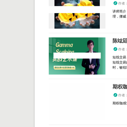
作者
讲师简介
理，挪威 T
陈竑廷 
作者
短线交易
短线交易
时，敏锐地
期权
作者
期权咖感觉