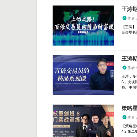
作者
【王涛】
百倍增长
王涛
作者
王涛，多
A，央视
师。中国
策略星
作者
【策略星
4 2 第