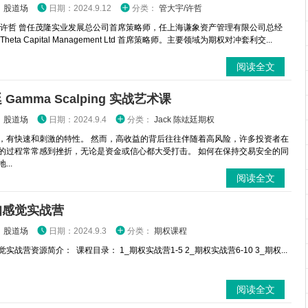
：
股道场
日期：2024.9.12
分类：
管大宇/许哲
 许哲 曾任茂隆实业发展总公司首席策略师，任上海谦象资产管理有限公司总经
heta Capital Management Ltd 首席策略师。主要领域为期权对冲套利交...
阅读全文
Gamma Scalping 实战艺术课
：
股道场
日期：2024.9.4
分类：
Jack 陈竑廷期权
，有快速和刺激的特性。 然而，高收益的背后往往伴随着高风险，许多投资者在
的过程常常感到挫折，无论是资金或信心都大受打击。 如何在保持交易安全的同
...
阅读全文
咖感觉实战营
：
股道场
日期：2024.9.3
分类：
期权课程
实战营资源简介： 课程目录： 1_期权实战营1-5 2_期权实战营6-10 3_期权...
阅读全文