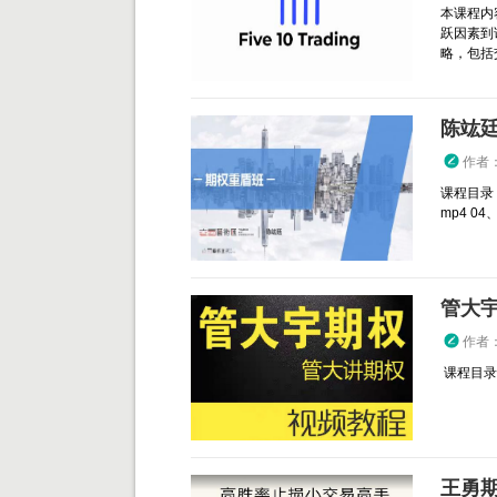
本课程内
跃因素到
略，包括交
陈竑廷
作者
课程目录：
mp4 04、.
管大宇
作者
课程目录： 
王勇期