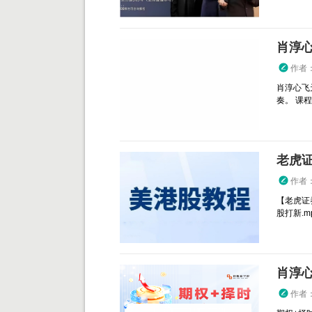
肖淳心
作者
肖淳心飞
奏。 课程目
老虎
作者
【老虎证
股打新.mp4
肖淳心
作者