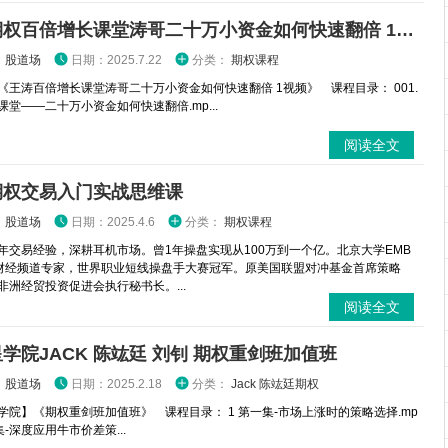
王涛期权百倍增长课堂涛哥二十万小资金如何快速翻倍 1视频
：
股道场
日期：2025.7.22
分类：
期权课程
《王涛百倍增长课堂涛哥二十万小资金如何快速翻倍 1视频》 课程目录： 001.
课堂——二十万小资金如何快速翻倍.mp...
阅读全文
期权交易入门实战思维课
：
股道场
日期：2025.4.6
分类：
期权课程
年交易经验，深耕耳机市场。曾1年操盘实现从100万到一个亿。北京大学EMB
财经频道专家，世界职业短线操盘手大赛冠军。原美国联盟对冲基金首席策略
非洲经贸投资促进会执行秘书长。...
阅读全文
学院JACK 陈竑廷 刘钊 期权重剑班加值班
：
股道场
日期：2025.2.18
分类：
Jack 陈竑廷期权
学院】《期权重剑班加值班》 课程目录： 1 第一集-市场上涨时的策略选择.mp
二集-深度应用牛市价差策...