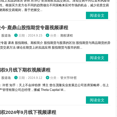
时线上实战训练营 讲师:肖淳心 资深期权实战交易员。深知交易不同位置和风险管
性。根据买方卖方在不同的趋势做出不同策略来应对市场的机会，减少劣质交易
晓期权交易规则，善于把握交...
阅读全文
股今·鹿鼎山股指期货专题视频课程
：
股道场
日期：2024.9.15
分类：
期权课程
专题 课表 股指期线、期权简介 股指期货与股票的区别 股指期货与商品期货的异
期货交易方法 缠论在期货上的实战应用 股指期赁与股市的联...
阅读全文
期权9月线下期权视频课程
：
股道场
日期：2024.9.12
分类：
管大宇/许哲
：许哲 知乎：天上不会掉馅饼 博主 曾任茂隆实业发展总公司首席策略师，任上
理有限公司总经理，挪威 Theta Capital M...
阅读全文
权2024年9月线下视频课程