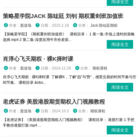
阅读全文
策略星学院JACK 陈竑廷 刘钊 期权重剑班加值班
作者：
股道场
日期：2025.2.18
分类：
Jack 陈竑廷期权
【策略星学院】《期权重剑班加值班》 课程目录： 1 第一集-市场上涨时的策略
选择.mp4 2 第二集-深度应用牛市价差策...
阅读全文
肖淳心飞天期权 · 裸K择时课
作者：
股道场
日期：2024.12.28
分类：
期权课程
肖淳心飞天期权 · 裸K择时课 了解裸K，了解“趋”与'势“，感受交易的时间节奏与空
间节奏。 课程目录 &nbs...
阅读全文
老虎证券 美股港股期货期权入门视频教程
作者：
股道场
日期：2024.10.3
分类：
期权课程
【老虎证券】《美股港股期货期权入门视频教程》 课程目录： 港股打新 1.手把
手教你港股打新.mp4 ...
阅读全文