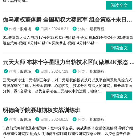
块，品种周期...
阅读全文
伽马期权董俸麟 全国期权大赛冠军 组合策略➕末日轮视频课程
作者：
股道场
日期：2024.8.21
分类：
期权课程
01.进阶篇之买入 视频17分钟12秒 02.进阶篇-学会卖 视频31分钟24秒 03.进阶篇
组合策略 视频10分钟41秒 04.买跨暴击 视频14分钟56秒 ...
阅读全文
云天大师 布林十字星阻力出轨技术区间做单4K形态 二元期权外汇实战培训视频课程
作者：
股道场
日期：2024.7.29
分类：
期权课程
云天大师专注二元培训三年多，对二元期权的投资技巧以及平台商系统风控方式
有很深刻的了解，对资金管理、心态控制、技术分析有深入的研究，擅长基本面
分析、裸K交易法、趋势交易法在二元期权中的运用，独创“...
阅读全文
明德商学院聂雄期权实战训练班
作者：
股道场
日期：2024.6.15
分类：
期权课程
1.盘前策略解读及市场预判 2.盘中分享交易、实战训练 3.盘后答疑解惑 导师介绍
聂雄期权研究院 创始人 明德商学特聘讲师期权研究院总经理、风控总监曾任职