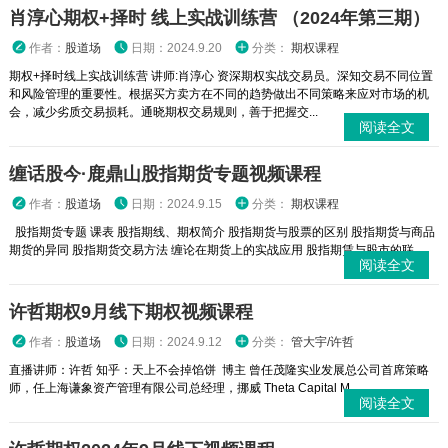
肖淳心期权+择时 线上实战训练营 （2024年第三期）
作者：
股道场
日期：2024.9.20
分类：
期权课程
期权+择时线上实战训练营 讲师:肖淳心 资深期权实战交易员。深知交易不同位置
和风险管理的重要性。根据买方卖方在不同的趋势做出不同策略来应对市场的机
会，减少劣质交易损耗。通晓期权交易规则，善于把握交...
阅读全文
缠话股今·鹿鼎山股指期货专题视频课程
作者：
股道场
日期：2024.9.15
分类：
期权课程
股指期货专题 课表 股指期线、期权简介 股指期货与股票的区别 股指期货与商品
期货的异同 股指期货交易方法 缠论在期货上的实战应用 股指期赁与股市的联...
阅读全文
许哲期权9月线下期权视频课程
作者：
股道场
日期：2024.9.12
分类：
管大宇/许哲
直播讲师：许哲 知乎：天上不会掉馅饼 博主 曾任茂隆实业发展总公司首席策略
师，任上海谦象资产管理有限公司总经理，挪威 Theta Capital M...
阅读全文