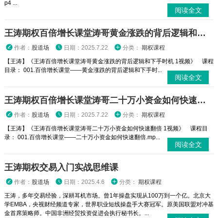
p4 ...
阅读全文
王涛期权百倍增长课堂涛哥黄金涨跌的背后逻辑和下手时机 1视频
作者：
股道场
日期：2025.7.22
分类：
期权课程
【王涛】《王涛百倍增长课堂涛哥黄金涨跌的背后逻辑和下手时机 1视频》 课程
目录： 001.百倍增长课堂——黄金涨跌的背后逻辑和下手时...
阅读全文
王涛期权百倍增长课堂涛哥二十万小资金如何快速翻倍 1视频
作者：
股道场
日期：2025.7.22
分类：
期权课程
【王涛】《王涛百倍增长课堂涛哥二十万小资金如何快速翻倍 1视频》 课程目
录： 001.百倍增长课堂——二十万小资金如何快速翻倍.mp...
阅读全文
王涛期权交易入门实战思维课
作者：
股道场
日期：2025.4.6
分类：
期权课程
王涛，多年交易经验，深耕耳机市场。曾1年操盘实现从100万到一个亿。北京大
学EMBA，央视财经频道专家，世界职业短线操盘手大赛冠军。原美国联盟对冲基
金首席策略师。中国非洲经贸投资促进会执行秘书长。...