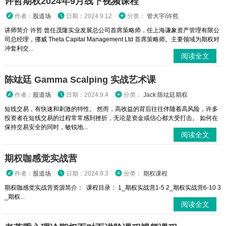
许哲期权2024年9月线下视频课程
作者：
股道场
日期：2024.9.12
分类：
管大宇/许哲
讲师简介 许哲 曾任茂隆实业发展总公司首席策略师，任上海谦象资产管理有限公
司总经理，挪威 Theta Capital Management Ltd 首席策略师。主要领域为期权对
冲套利交...
阅读全文
陈竑廷 Gamma Scalping 实战艺术课
作者：
股道场
日期：2024.9.4
分类：
Jack 陈竑廷期权
短线交易，有快速和刺激的特性。 然而，高收益的背后往往伴随着高风险，许多
投资者在短线交易的过程常常感到挫折，无论是资金或信心都大受打击。 如何在
保持交易安全的同时，敏锐地...
阅读全文
期权咖感觉实战营
作者：
股道场
日期：2024.9.3
分类：
期权课程
期权咖感觉实战营资源简介： 课程目录： 1_期权实战营1-5 2_期权实战营6-10 3
_期权...
阅读全文