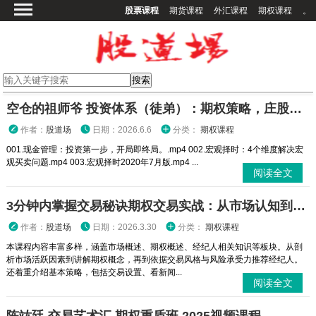
股票课程
期货课程
外汇课程
期权课程
。
首页
股票课程
期货课程
期权课程
空仓的祖师爷 投资体系（徒弟）：期权策略，庄股策略
外汇课程
作者：
股道场
日期：2026.6.6
分类：
期权课程
高校课程
001.现金管理：投资第一步，开局即终局。.mp4 002.宏观择时：4个维度解决宏
观买卖问题.mp4 003.宏观择时2020年7月版.mp4 ...
其他课程
阅读全文
登录
3分钟内掌握交易秘诀期权交易实战：从市场认知到策略执行全攻略
作者：
股道场
日期：2026.3.30
分类：
期权课程
本课程内容丰富多样，涵盖市场概述、期权概述、经纪人相关知识等板块。从剖
析市场活跃因素到讲解期权概念，再到依据交易风格与风险承受力推荐经纪人。
还着重介绍基本策略，包括交易设置、看新闻...
阅读全文