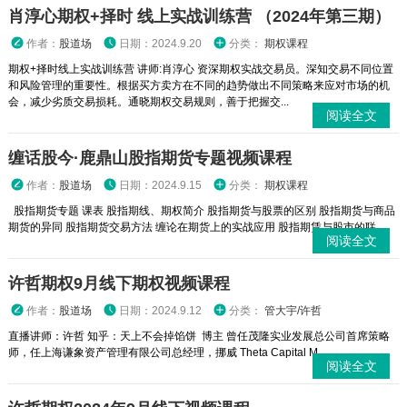
肖淳心期权+择时 线上实战训练营 （2024年第三期）
作者：
股道场
日期：2024.9.20
分类：
期权课程
期权+择时线上实战训练营 讲师:肖淳心 资深期权实战交易员。深知交易不同位置
和风险管理的重要性。根据买方卖方在不同的趋势做出不同策略来应对市场的机
会，减少劣质交易损耗。通晓期权交易规则，善于把握交...
阅读全文
缠话股今·鹿鼎山股指期货专题视频课程
作者：
股道场
日期：2024.9.15
分类：
期权课程
股指期货专题 课表 股指期线、期权简介 股指期货与股票的区别 股指期货与商品
期货的异同 股指期货交易方法 缠论在期货上的实战应用 股指期赁与股市的联...
阅读全文
许哲期权9月线下期权视频课程
作者：
股道场
日期：2024.9.12
分类：
管大宇/许哲
直播讲师：许哲 知乎：天上不会掉馅饼 博主 曾任茂隆实业发展总公司首席策略
师，任上海谦象资产管理有限公司总经理，挪威 Theta Capital M...
阅读全文