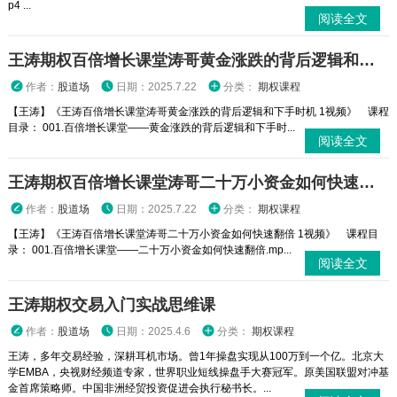
p4 ...
阅读全文
王涛期权百倍增长课堂涛哥黄金涨跌的背后逻辑和下手时机 1视频
作者：
股道场
日期：2025.7.22
分类：
期权课程
【王涛】《王涛百倍增长课堂涛哥黄金涨跌的背后逻辑和下手时机 1视频》 课程
目录： 001.百倍增长课堂——黄金涨跌的背后逻辑和下手时...
阅读全文
王涛期权百倍增长课堂涛哥二十万小资金如何快速翻倍 1视频
作者：
股道场
日期：2025.7.22
分类：
期权课程
【王涛】《王涛百倍增长课堂涛哥二十万小资金如何快速翻倍 1视频》 课程目
录： 001.百倍增长课堂——二十万小资金如何快速翻倍.mp...
阅读全文
王涛期权交易入门实战思维课
作者：
股道场
日期：2025.4.6
分类：
期权课程
王涛，多年交易经验，深耕耳机市场。曾1年操盘实现从100万到一个亿。北京大
学EMBA，央视财经频道专家，世界职业短线操盘手大赛冠军。原美国联盟对冲基
金首席策略师。中国非洲经贸投资促进会执行秘书长。...