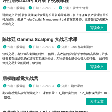
许哲期权2024年9月线下视频课程
作者：
股道场
日期：2024.9.12
分类：
管大宇/许哲
讲师简介 许哲 曾任茂隆实业发展总公司首席策略师，任上海谦象资产管理有限公
司总经理，挪威 Theta Capital Management Ltd 首席策略师。主要领域为期权对
冲套利交...
阅读全文
陈竑廷 Gamma Scalping 实战艺术课
作者：
股道场
日期：2024.9.4
分类：
Jack 陈竑廷期权
短线交易，有快速和刺激的特性。 然而，高收益的背后往往伴随着高风险，许多
投资者在短线交易的过程常常感到挫折，无论是资金或信心都大受打击。 如何在
保持交易安全的同时，敏锐地...
阅读全文
期权咖感觉实战营
作者：
股道场
日期：2024.9.3
分类：
期权课程
期权咖感觉实战营资源简介： 课程目录： 1_期权实战营1-5 2_期权实战营6-10 3
_期权...
阅读全文