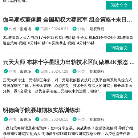
块，品种周期...
阅读全文
伽马期权董俸麟 全国期权大赛冠军 组合策略➕末日轮视频课程
作者：
股道场
日期：2024.8.21
分类：
期权课程
01.进阶篇之买入 视频17分钟12秒 02.进阶篇-学会卖 视频31分钟24秒 03.进阶篇
组合策略 视频10分钟41秒 04.买跨暴击 视频14分钟56秒 ...
阅读全文
云天大师 布林十字星阻力出轨技术区间做单4K形态 二元期权外汇实战培训视频课程
作者：
股道场
日期：2024.7.29
分类：
期权课程
云天大师专注二元培训三年多，对二元期权的投资技巧以及平台商系统风控方式
有很深刻的了解，对资金管理、心态控制、技术分析有深入的研究，擅长基本面
分析、裸K交易法、趋势交易法在二元期权中的运用，独创“...
阅读全文
明德商学院聂雄期权实战训练班
作者：
股道场
日期：2024.6.15
分类：
期权课程
1.盘前策略解读及市场预判 2.盘中分享交易、实战训练 3.盘后答疑解惑 导师介绍
聂雄期权研究院 创始人 明德商学特聘讲师期权研究院总经理、风控总监曾任职