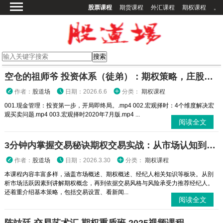
股票课程
期货课程
外汇课程
期权课程
。
首页
股票课程
期货课程
期权课程
空仓的祖师爷 投资体系（徒弟）：期权策略，庄股策略
外汇课程
作者：
股道场
日期：2026.6.6
分类：
期权课程
高校课程
001.现金管理：投资第一步，开局即终局。.mp4 002.宏观择时：4个维度解决宏
观买卖问题.mp4 003.宏观择时2020年7月版.mp4 ...
其他课程
阅读全文
登录
3分钟内掌握交易秘诀期权交易实战：从市场认知到策略执行全攻略
作者：
股道场
日期：2026.3.30
分类：
期权课程
本课程内容丰富多样，涵盖市场概述、期权概述、经纪人相关知识等板块。从剖
析市场活跃因素到讲解期权概念，再到依据交易风格与风险承受力推荐经纪人。
还着重介绍基本策略，包括交易设置、看新闻...
阅读全文