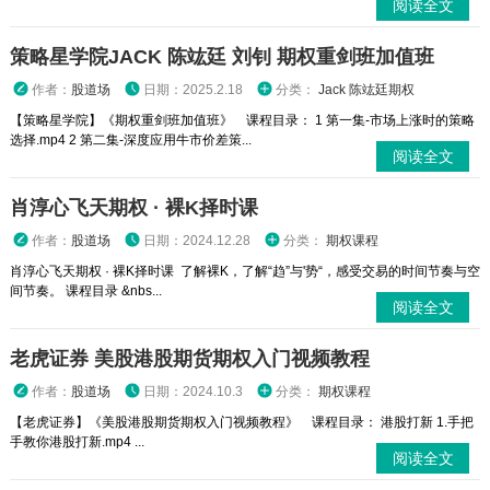
阅读全文
策略星学院JACK 陈竑廷 刘钊 期权重剑班加值班
作者：
股道场
日期：2025.2.18
分类：
Jack 陈竑廷期权
【策略星学院】《期权重剑班加值班》 课程目录： 1 第一集-市场上涨时的策略
选择.mp4 2 第二集-深度应用牛市价差策...
阅读全文
肖淳心飞天期权 · 裸K择时课
作者：
股道场
日期：2024.12.28
分类：
期权课程
肖淳心飞天期权 · 裸K择时课 了解裸K，了解“趋”与'势“，感受交易的时间节奏与空
间节奏。 课程目录 &nbs...
阅读全文
老虎证券 美股港股期货期权入门视频教程
作者：
股道场
日期：2024.10.3
分类：
期权课程
【老虎证券】《美股港股期货期权入门视频教程》 课程目录： 港股打新 1.手把
手教你港股打新.mp4 ...
阅读全文