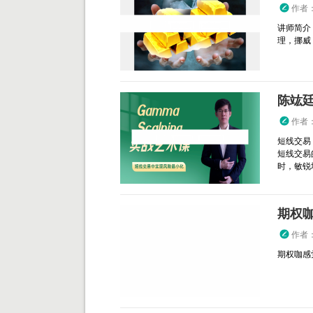
作者
讲师简介
理，挪威 T
陈竑廷 
作者
短线交易
短线交易
时，敏锐地
期权
作者
期权咖感觉