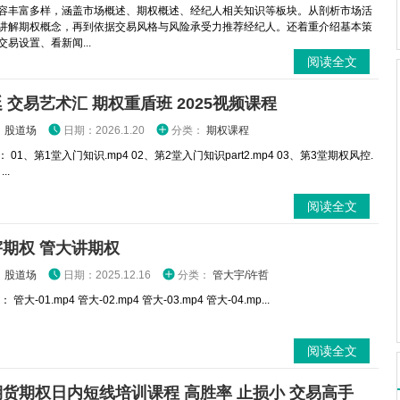
容丰富多样，涵盖市场概述、期权概述、经纪人相关知识等板块。从剖析市场活
讲解期权概念，再到依据交易风格与风险承受力推荐经纪人。还着重介绍基本策
易设置、看新闻...
阅读全文
 交易艺术汇 期权重盾班 2025视频课程
：
股道场
日期：2026.1.20
分类：
期权课程
 01、第1堂入门知识.mp4 02、第2堂入门知识part2.mp4 03、第3堂期权风控.
..
阅读全文
期权 管大讲期权
：
股道场
日期：2025.12.16
分类：
管大宇/许哲
管大-01.mp4 管大-02.mp4 管大-03.mp4 管大-04.mp...
阅读全文
货期权日内短线培训课程 高胜率 止损小 交易高手