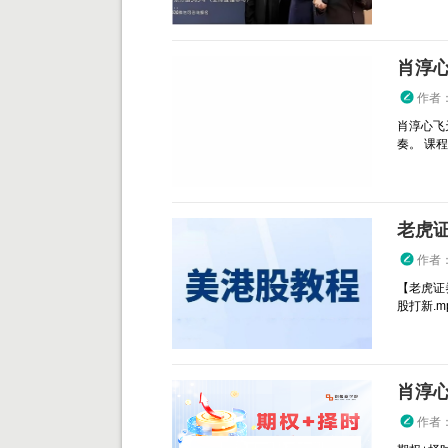
肖淳心
作者
肖淳心飞
奏。 课程目
老虎
作者
【老虎证
股打新.mp4
肖淳心
作者