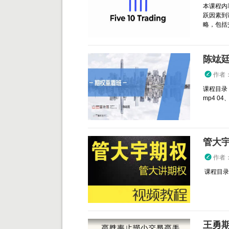
本课程内
跃因素到
略，包括交
陈竑廷
作者
课程目录：
mp4 04、.
管大宇
作者
课程目录： 
王勇期