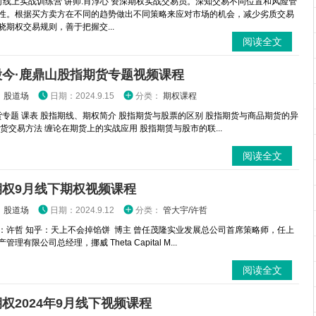
时线上实战训练营 讲师:肖淳心 资深期权实战交易员。深知交易不同位置和风险管
性。根据买方卖方在不同的趋势做出不同策略来应对市场的机会，减少劣质交易
晓期权交易规则，善于把握交...
阅读全文
股今·鹿鼎山股指期货专题视频课程
：
股道场
日期：2024.9.15
分类：
期权课程
专题 课表 股指期线、期权简介 股指期货与股票的区别 股指期货与商品期货的异
期货交易方法 缠论在期货上的实战应用 股指期赁与股市的联...
阅读全文
期权9月线下期权视频课程
：
股道场
日期：2024.9.12
分类：
管大宇/许哲
：许哲 知乎：天上不会掉馅饼 博主 曾任茂隆实业发展总公司首席策略师，任上
理有限公司总经理，挪威 Theta Capital M...
阅读全文
权2024年9月线下视频课程