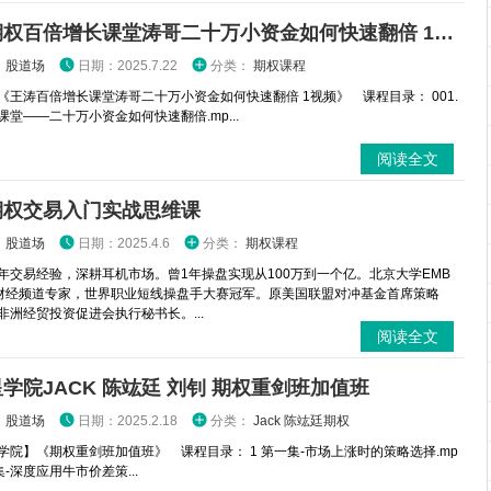
王涛期权百倍增长课堂涛哥二十万小资金如何快速翻倍 1视频
：
股道场
日期：2025.7.22
分类：
期权课程
《王涛百倍增长课堂涛哥二十万小资金如何快速翻倍 1视频》 课程目录： 001.
课堂——二十万小资金如何快速翻倍.mp...
阅读全文
期权交易入门实战思维课
：
股道场
日期：2025.4.6
分类：
期权课程
年交易经验，深耕耳机市场。曾1年操盘实现从100万到一个亿。北京大学EMB
财经频道专家，世界职业短线操盘手大赛冠军。原美国联盟对冲基金首席策略
非洲经贸投资促进会执行秘书长。...
阅读全文
学院JACK 陈竑廷 刘钊 期权重剑班加值班
：
股道场
日期：2025.2.18
分类：
Jack 陈竑廷期权
学院】《期权重剑班加值班》 课程目录： 1 第一集-市场上涨时的策略选择.mp
二集-深度应用牛市价差策...