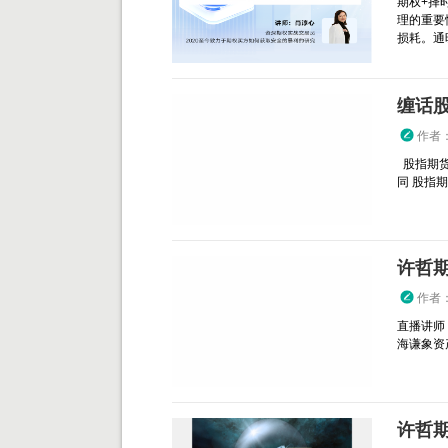
期权+择
理的重要
损耗。通
缠话
作者
股指期货
同 股指
许哲
作者
直播讲师
海谦象资产管
许哲期