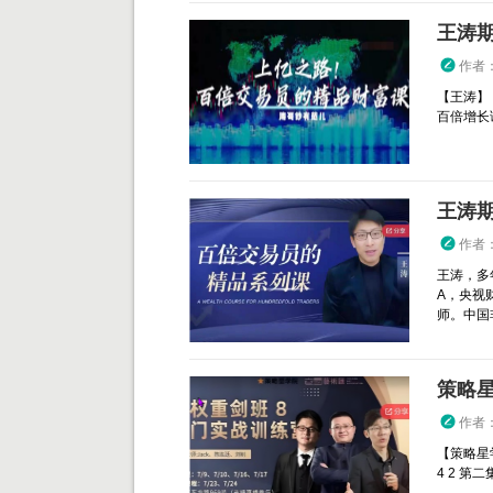
作者
【王涛】
百倍增长
王涛
作者
王涛，多
A，央视
师。中国
策略星
作者
【策略星
4 2 第