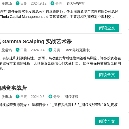
：
股道场
日期：2024.9.12
分类：
管大宇/许哲
 许哲 曾任茂隆实业发展总公司首席策略师，任上海谦象资产管理有限公司总经
heta Capital Management Ltd 首席策略师。主要领域为期权对冲套利交...
阅读全文
Gamma Scalping 实战艺术课
：
股道场
日期：2024.9.4
分类：
Jack 陈竑廷期权
，有快速和刺激的特性。 然而，高收益的背后往往伴随着高风险，许多投资者在
的过程常常感到挫折，无论是资金或信心都大受打击。 如何在保持交易安全的同
...
阅读全文
咖感觉实战营
：
股道场
日期：2024.9.3
分类：
期权课程
实战营资源简介： 课程目录： 1_期权实战营1-5 2_期权实战营6-10 3_期权...
阅读全文