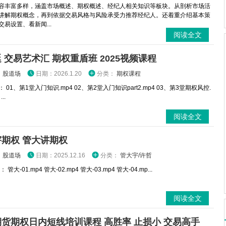
容丰富多样，涵盖市场概述、期权概述、经纪人相关知识等板块。从剖析市场活
讲解期权概念，再到依据交易风格与风险承受力推荐经纪人。还着重介绍基本策
易设置、看新闻...
阅读全文
 交易艺术汇 期权重盾班 2025视频课程
：
股道场
日期：2026.1.20
分类：
期权课程
 01、第1堂入门知识.mp4 02、第2堂入门知识part2.mp4 03、第3堂期权风控.
..
阅读全文
期权 管大讲期权
：
股道场
日期：2025.12.16
分类：
管大宇/许哲
管大-01.mp4 管大-02.mp4 管大-03.mp4 管大-04.mp...
阅读全文
货期权日内短线培训课程 高胜率 止损小 交易高手