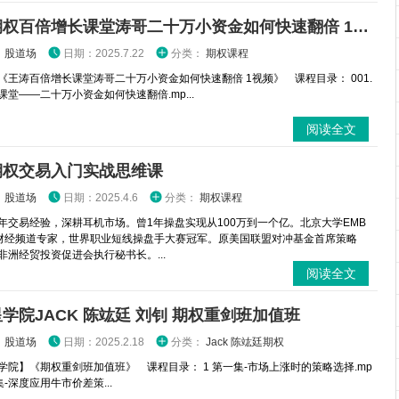
王涛期权百倍增长课堂涛哥二十万小资金如何快速翻倍 1视频
：
股道场
日期：2025.7.22
分类：
期权课程
《王涛百倍增长课堂涛哥二十万小资金如何快速翻倍 1视频》 课程目录： 001.
课堂——二十万小资金如何快速翻倍.mp...
阅读全文
期权交易入门实战思维课
：
股道场
日期：2025.4.6
分类：
期权课程
年交易经验，深耕耳机市场。曾1年操盘实现从100万到一个亿。北京大学EMB
财经频道专家，世界职业短线操盘手大赛冠军。原美国联盟对冲基金首席策略
非洲经贸投资促进会执行秘书长。...
阅读全文
学院JACK 陈竑廷 刘钊 期权重剑班加值班
：
股道场
日期：2025.2.18
分类：
Jack 陈竑廷期权
学院】《期权重剑班加值班》 课程目录： 1 第一集-市场上涨时的策略选择.mp
二集-深度应用牛市价差策...