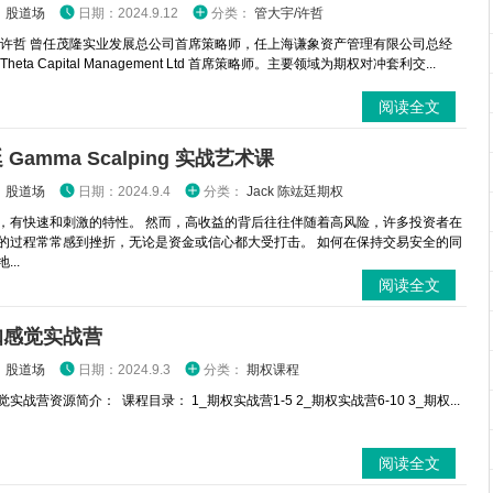
：
股道场
日期：2024.9.12
分类：
管大宇/许哲
 许哲 曾任茂隆实业发展总公司首席策略师，任上海谦象资产管理有限公司总经
heta Capital Management Ltd 首席策略师。主要领域为期权对冲套利交...
阅读全文
Gamma Scalping 实战艺术课
：
股道场
日期：2024.9.4
分类：
Jack 陈竑廷期权
，有快速和刺激的特性。 然而，高收益的背后往往伴随着高风险，许多投资者在
的过程常常感到挫折，无论是资金或信心都大受打击。 如何在保持交易安全的同
...
阅读全文
咖感觉实战营
：
股道场
日期：2024.9.3
分类：
期权课程
实战营资源简介： 课程目录： 1_期权实战营1-5 2_期权实战营6-10 3_期权...
阅读全文