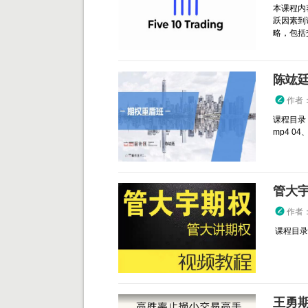
本课程内
跃因素到
略，包括交
陈竑廷
作者
课程目录：
mp4 04、.
管大宇
作者
课程目录： 
王勇期