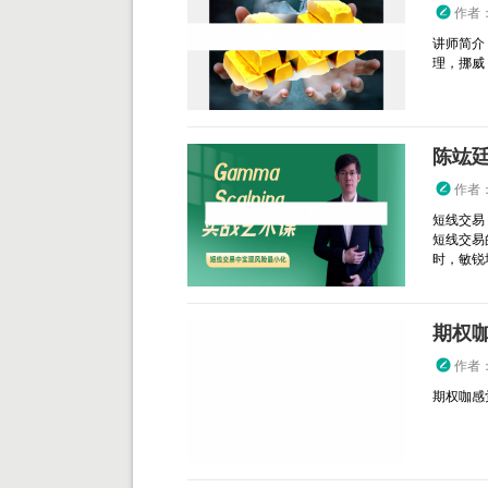
作者
讲师简介
理，挪威 T
陈竑廷 
作者
短线交易
短线交易
时，敏锐地
期权
作者
期权咖感觉