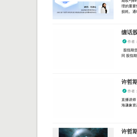
期权+择
理的重要
损耗。通
缠话
作者
股指期货
同 股指
许哲
作者
直播讲师
海谦象资产管
许哲期