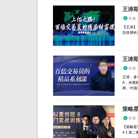
作者
【王涛】
百倍增长
王涛
作者
王涛，多
A，央视
师。中国
策略星
作者
【策略星
4 2 第