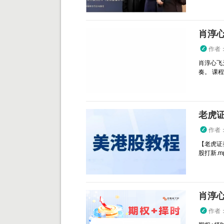
肖淳心
作者
肖淳心飞
奏。 课程目
老虎
作者
【老虎证
股打新.mp4
肖淳心
作者