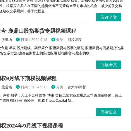
时线上实战训练营 讲师:肖淳心 资深期权实战交易员。深知交易不同位置和风险管
性。根据买方卖方在不同的趋势做出不同策略来应对市场的机会，减少劣质交易
晓期权交易规则，善于把握交...
阅读全文
股今·鹿鼎山股指期货专题视频课程
：
股道场
日期：2024.9.15
分类：
期权课程
专题 课表 股指期线、期权简介 股指期货与股票的区别 股指期货与商品期货的异
期货交易方法 缠论在期货上的实战应用 股指期赁与股市的联...
阅读全文
期权9月线下期权视频课程
：
股道场
日期：2024.9.12
分类：
管大宇/许哲
：许哲 知乎：天上不会掉馅饼 博主 曾任茂隆实业发展总公司首席策略师，任上
理有限公司总经理，挪威 Theta Capital M...
阅读全文
权2024年9月线下视频课程