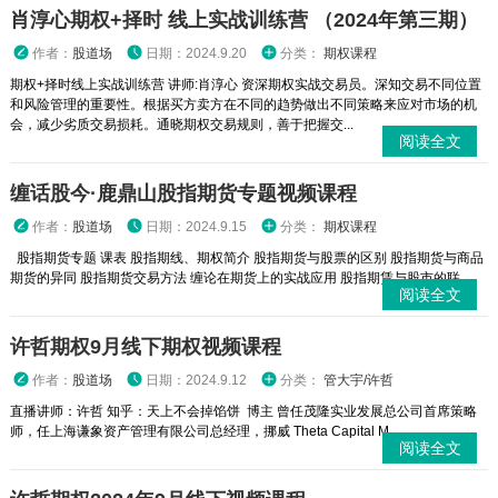
肖淳心期权+择时 线上实战训练营 （2024年第三期）
作者：
股道场
日期：2024.9.20
分类：
期权课程
期权+择时线上实战训练营 讲师:肖淳心 资深期权实战交易员。深知交易不同位置
和风险管理的重要性。根据买方卖方在不同的趋势做出不同策略来应对市场的机
会，减少劣质交易损耗。通晓期权交易规则，善于把握交...
阅读全文
缠话股今·鹿鼎山股指期货专题视频课程
作者：
股道场
日期：2024.9.15
分类：
期权课程
股指期货专题 课表 股指期线、期权简介 股指期货与股票的区别 股指期货与商品
期货的异同 股指期货交易方法 缠论在期货上的实战应用 股指期赁与股市的联...
阅读全文
许哲期权9月线下期权视频课程
作者：
股道场
日期：2024.9.12
分类：
管大宇/许哲
直播讲师：许哲 知乎：天上不会掉馅饼 博主 曾任茂隆实业发展总公司首席策略
师，任上海谦象资产管理有限公司总经理，挪威 Theta Capital M...
阅读全文