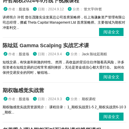
许哲期权2024年9月线下视频课程
作者：
股道场
日期：2024.9.12
分类：
管大宇/许哲
讲师简介 许哲 曾任茂隆实业发展总公司首席策略师，任上海谦象资产管理有限公
司总经理，挪威 Theta Capital Management Ltd 首席策略师。主要领域为期权对
冲套利交...
阅读全文
陈竑廷 Gamma Scalping 实战艺术课
作者：
股道场
日期：2024.9.4
分类：
Jack 陈竑廷期权
短线交易，有快速和刺激的特性。 然而，高收益的背后往往伴随着高风险，许多
投资者在短线交易的过程常常感到挫折，无论是资金或信心都大受打击。 如何在
保持交易安全的同时，敏锐地...
阅读全文
期权咖感觉实战营
作者：
股道场
日期：2024.9.3
分类：
期权课程
期权咖感觉实战营资源简介： 课程目录： 1_期权实战营1-5 2_期权实战营6-10 3
_期权...
阅读全文