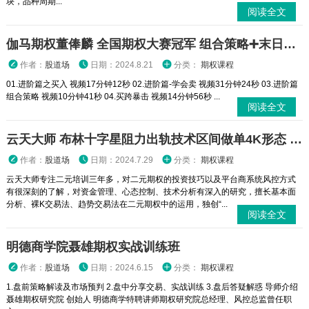
块，品种周期...
阅读全文
伽马期权董俸麟 全国期权大赛冠军 组合策略➕末日轮视频课程
作者：
股道场
日期：2024.8.21
分类：
期权课程
01.进阶篇之买入 视频17分钟12秒 02.进阶篇-学会卖 视频31分钟24秒 03.进阶篇
组合策略 视频10分钟41秒 04.买跨暴击 视频14分钟56秒 ...
阅读全文
云天大师 布林十字星阻力出轨技术区间做单4K形态 二元期权外汇实战培训视频课程
作者：
股道场
日期：2024.7.29
分类：
期权课程
云天大师专注二元培训三年多，对二元期权的投资技巧以及平台商系统风控方式
有很深刻的了解，对资金管理、心态控制、技术分析有深入的研究，擅长基本面
分析、裸K交易法、趋势交易法在二元期权中的运用，独创“...
阅读全文
明德商学院聂雄期权实战训练班
作者：
股道场
日期：2024.6.15
分类：
期权课程
1.盘前策略解读及市场预判 2.盘中分享交易、实战训练 3.盘后答疑解惑 导师介绍
聂雄期权研究院 创始人 明德商学特聘讲师期权研究院总经理、风控总监曾任职