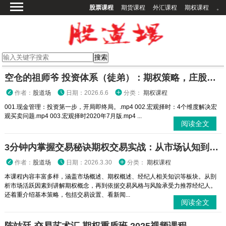
股票课程
期货课程
外汇课程
期权课程
。
首页
股票课程
期货课程
期权课程
空仓的祖师爷 投资体系（徒弟）：期权策略，庄股策略
外汇课程
作者：
股道场
日期：2026.6.6
分类：
期权课程
高校课程
001.现金管理：投资第一步，开局即终局。.mp4 002.宏观择时：4个维度解决宏
观买卖问题.mp4 003.宏观择时2020年7月版.mp4 ...
其他课程
阅读全文
登录
3分钟内掌握交易秘诀期权交易实战：从市场认知到策略执行全攻略
作者：
股道场
日期：2026.3.30
分类：
期权课程
本课程内容丰富多样，涵盖市场概述、期权概述、经纪人相关知识等板块。从剖
析市场活跃因素到讲解期权概念，再到依据交易风格与风险承受力推荐经纪人。
还着重介绍基本策略，包括交易设置、看新闻...
阅读全文