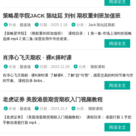
阅读全文
策略星学院JACK 陈竑廷 刘钊 期权重剑班加值班
作者：
股道场
日期：2025.2.18
分类：
Jack 陈竑廷期权
【策略星学院】《期权重剑班加值班》 课程目录： 1 第一集-市场上涨时的策略
选择.mp4 2 第二集-深度应用牛市价差策...
阅读全文
肖淳心飞天期权 · 裸K择时课
作者：
股道场
日期：2024.12.28
分类：
期权课程
肖淳心飞天期权 · 裸K择时课 了解裸K，了解“趋”与'势“，感受交易的时间节奏与空
间节奏。 课程目录 &nbs...
阅读全文
老虎证券 美股港股期货期权入门视频教程
作者：
股道场
日期：2024.10.3
分类：
期权课程
【老虎证券】《美股港股期货期权入门视频教程》 课程目录： 港股打新 1.手把
手教你港股打新.mp4 ...
阅读全文