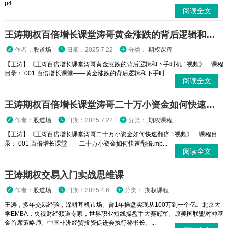
p4 ...
阅读全文
王涛期权百倍增长课堂涛哥黄金涨跌的背后逻辑和下手时机 1视频
作者：
股道场
日期：2025.7.22
分类：
期权课程
【王涛】《王涛百倍增长课堂涛哥黄金涨跌的背后逻辑和下手时机 1视频》 课程
目录： 001.百倍增长课堂——黄金涨跌的背后逻辑和下手时...
阅读全文
王涛期权百倍增长课堂涛哥二十万小资金如何快速翻倍 1视频
作者：
股道场
日期：2025.7.22
分类：
期权课程
【王涛】《王涛百倍增长课堂涛哥二十万小资金如何快速翻倍 1视频》 课程目
录： 001.百倍增长课堂——二十万小资金如何快速翻倍.mp...
阅读全文
王涛期权交易入门实战思维课
作者：
股道场
日期：2025.4.6
分类：
期权课程
王涛，多年交易经验，深耕耳机市场。曾1年操盘实现从100万到一个亿。北京大
学EMBA，央视财经频道专家，世界职业短线操盘手大赛冠军。原美国联盟对冲基
金首席策略师。中国非洲经贸投资促进会执行秘书长。...