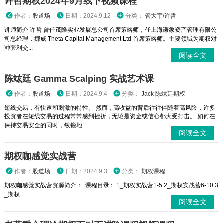
许哲期权2024年9月线下视频课程
作者：
股道场
日期：2024.9.12
分类：
管大宇/许哲
讲师简介 许哲 曾任茂隆实业发展总公司首席策略师，任上海谦象资产管理有限公
司总经理，挪威 Theta Capital Management Ltd 首席策略师。主要领域为期权对
冲套利交...
阅读全文
陈竑廷 Gamma Scalping 实战艺术课
作者：
股道场
日期：2024.9.4
分类：
Jack 陈竑廷期权
短线交易，有快速和刺激的特性。 然而，高收益的背后往往伴随着高风险，许多
投资者在短线交易的过程常常感到挫折，无论是资金或信心都大受打击。 如何在
保持交易安全的同时，敏锐地...
阅读全文
期权咖感觉实战营
作者：
股道场
日期：2024.9.3
分类：
期权课程
期权咖感觉实战营资源简介： 课程目录： 1_期权实战营1-5 2_期权实战营6-10 3
_期权...
阅读全文