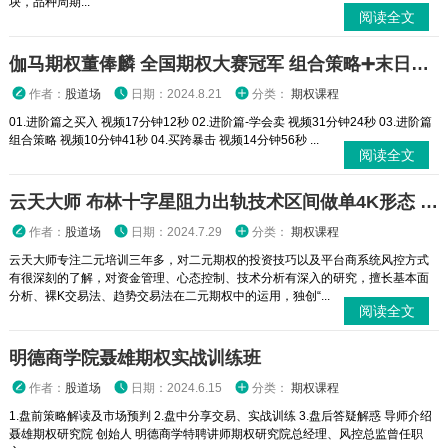
块，品种周期...
阅读全文
伽马期权董俸麟 全国期权大赛冠军 组合策略➕末日轮视频课程
作者：
股道场
日期：2024.8.21
分类：
期权课程
01.进阶篇之买入 视频17分钟12秒 02.进阶篇-学会卖 视频31分钟24秒 03.进阶篇
组合策略 视频10分钟41秒 04.买跨暴击 视频14分钟56秒 ...
阅读全文
云天大师 布林十字星阻力出轨技术区间做单4K形态 二元期权外汇实战培训视频课程
作者：
股道场
日期：2024.7.29
分类：
期权课程
云天大师专注二元培训三年多，对二元期权的投资技巧以及平台商系统风控方式
有很深刻的了解，对资金管理、心态控制、技术分析有深入的研究，擅长基本面
分析、裸K交易法、趋势交易法在二元期权中的运用，独创“...
阅读全文
明德商学院聂雄期权实战训练班
作者：
股道场
日期：2024.6.15
分类：
期权课程
1.盘前策略解读及市场预判 2.盘中分享交易、实战训练 3.盘后答疑解惑 导师介绍
聂雄期权研究院 创始人 明德商学特聘讲师期权研究院总经理、风控总监曾任职