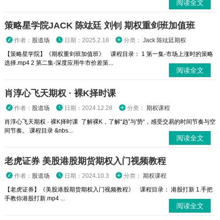
阅读全文
策略星学院JACK 陈竑廷 刘钊 期权重剑班加值班
作者：
股道场
日期：2025.2.18
分类：
Jack 陈竑廷期权
【策略星学院】《期权重剑班加值班》 课程目录： 1 第一集-市场上涨时的策略
选择.mp4 2 第二集-深度应用牛市价差策...
阅读全文
肖淳心飞天期权 · 裸K择时课
作者：
股道场
日期：2024.12.28
分类：
期权课程
肖淳心飞天期权 · 裸K择时课 了解裸K，了解“趋”与'势“，感受交易的时间节奏与空
间节奏。 课程目录 &nbs...
阅读全文
老虎证券 美股港股期货期权入门视频教程
作者：
股道场
日期：2024.10.3
分类：
期权课程
【老虎证券】《美股港股期货期权入门视频教程》 课程目录： 港股打新 1.手把
手教你港股打新.mp4 ...
阅读全文