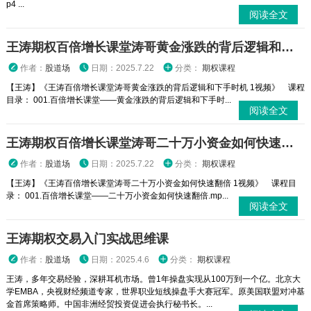
p4 ...
阅读全文
王涛期权百倍增长课堂涛哥黄金涨跌的背后逻辑和下手时机 1视频
作者：
股道场
日期：2025.7.22
分类：
期权课程
【王涛】《王涛百倍增长课堂涛哥黄金涨跌的背后逻辑和下手时机 1视频》 课程
目录： 001.百倍增长课堂——黄金涨跌的背后逻辑和下手时...
阅读全文
王涛期权百倍增长课堂涛哥二十万小资金如何快速翻倍 1视频
作者：
股道场
日期：2025.7.22
分类：
期权课程
【王涛】《王涛百倍增长课堂涛哥二十万小资金如何快速翻倍 1视频》 课程目
录： 001.百倍增长课堂——二十万小资金如何快速翻倍.mp...
阅读全文
王涛期权交易入门实战思维课
作者：
股道场
日期：2025.4.6
分类：
期权课程
王涛，多年交易经验，深耕耳机市场。曾1年操盘实现从100万到一个亿。北京大
学EMBA，央视财经频道专家，世界职业短线操盘手大赛冠军。原美国联盟对冲基
金首席策略师。中国非洲经贸投资促进会执行秘书长。...