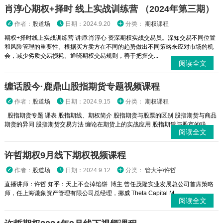
肖淳心期权+择时 线上实战训练营 （2024年第三期）
作者：
股道场
日期：2024.9.20
分类：
期权课程
期权+择时线上实战训练营 讲师:肖淳心 资深期权实战交易员。深知交易不同位置
和风险管理的重要性。根据买方卖方在不同的趋势做出不同策略来应对市场的机
会，减少劣质交易损耗。通晓期权交易规则，善于把握交...
阅读全文
缠话股今·鹿鼎山股指期货专题视频课程
作者：
股道场
日期：2024.9.15
分类：
期权课程
股指期货专题 课表 股指期线、期权简介 股指期货与股票的区别 股指期货与商品
期货的异同 股指期货交易方法 缠论在期货上的实战应用 股指期赁与股市的联...
阅读全文
许哲期权9月线下期权视频课程
作者：
股道场
日期：2024.9.12
分类：
管大宇/许哲
直播讲师：许哲 知乎：天上不会掉馅饼 博主 曾任茂隆实业发展总公司首席策略
师，任上海谦象资产管理有限公司总经理，挪威 Theta Capital M...
阅读全文