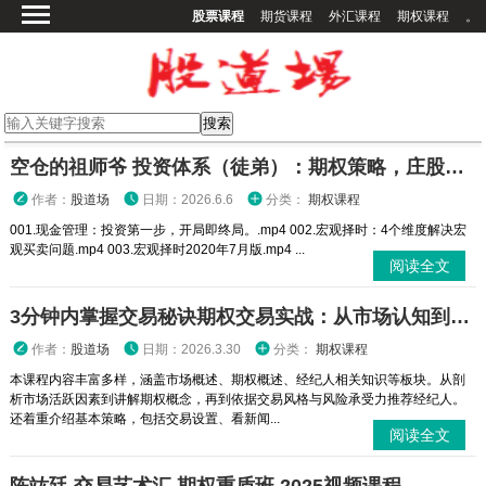
股票课程
期货课程
外汇课程
期权课程
。
首页
股票课程
期货课程
期权课程
空仓的祖师爷 投资体系（徒弟）：期权策略，庄股策略
外汇课程
作者：
股道场
日期：2026.6.6
分类：
期权课程
高校课程
001.现金管理：投资第一步，开局即终局。.mp4 002.宏观择时：4个维度解决宏
观买卖问题.mp4 003.宏观择时2020年7月版.mp4 ...
其他课程
阅读全文
登录
3分钟内掌握交易秘诀期权交易实战：从市场认知到策略执行全攻略
作者：
股道场
日期：2026.3.30
分类：
期权课程
本课程内容丰富多样，涵盖市场概述、期权概述、经纪人相关知识等板块。从剖
析市场活跃因素到讲解期权概念，再到依据交易风格与风险承受力推荐经纪人。
还着重介绍基本策略，包括交易设置、看新闻...
阅读全文