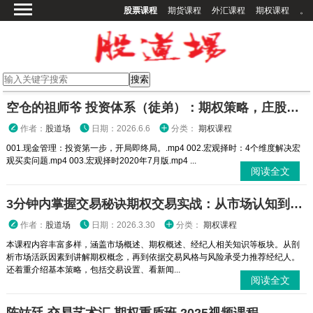
股票课程
期货课程
外汇课程
期权课程
。
首页
股票课程
期货课程
期权课程
空仓的祖师爷 投资体系（徒弟）：期权策略，庄股策略
外汇课程
作者：
股道场
日期：2026.6.6
分类：
期权课程
高校课程
001.现金管理：投资第一步，开局即终局。.mp4 002.宏观择时：4个维度解决宏
观买卖问题.mp4 003.宏观择时2020年7月版.mp4 ...
其他课程
阅读全文
登录
3分钟内掌握交易秘诀期权交易实战：从市场认知到策略执行全攻略
作者：
股道场
日期：2026.3.30
分类：
期权课程
本课程内容丰富多样，涵盖市场概述、期权概述、经纪人相关知识等板块。从剖
析市场活跃因素到讲解期权概念，再到依据交易风格与风险承受力推荐经纪人。
还着重介绍基本策略，包括交易设置、看新闻...
阅读全文