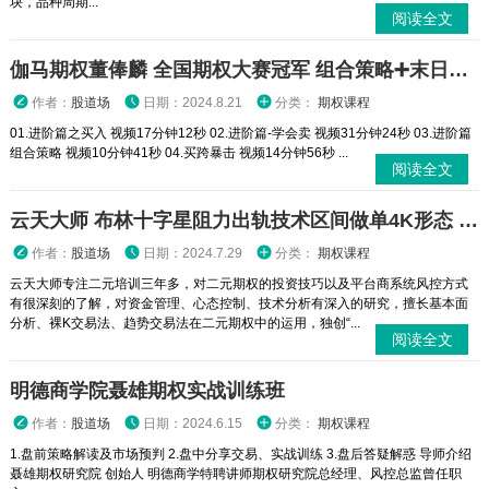
块，品种周期...
阅读全文
伽马期权董俸麟 全国期权大赛冠军 组合策略➕末日轮视频课程
作者：
股道场
日期：2024.8.21
分类：
期权课程
01.进阶篇之买入 视频17分钟12秒 02.进阶篇-学会卖 视频31分钟24秒 03.进阶篇
组合策略 视频10分钟41秒 04.买跨暴击 视频14分钟56秒 ...
阅读全文
云天大师 布林十字星阻力出轨技术区间做单4K形态 二元期权外汇实战培训视频课程
作者：
股道场
日期：2024.7.29
分类：
期权课程
云天大师专注二元培训三年多，对二元期权的投资技巧以及平台商系统风控方式
有很深刻的了解，对资金管理、心态控制、技术分析有深入的研究，擅长基本面
分析、裸K交易法、趋势交易法在二元期权中的运用，独创“...
阅读全文
明德商学院聂雄期权实战训练班
作者：
股道场
日期：2024.6.15
分类：
期权课程
1.盘前策略解读及市场预判 2.盘中分享交易、实战训练 3.盘后答疑解惑 导师介绍
聂雄期权研究院 创始人 明德商学特聘讲师期权研究院总经理、风控总监曾任职