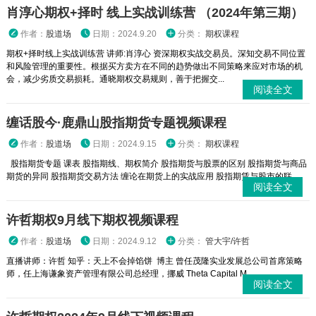
肖淳心期权+择时 线上实战训练营 （2024年第三期）
作者：
股道场
日期：2024.9.20
分类：
期权课程
期权+择时线上实战训练营 讲师:肖淳心 资深期权实战交易员。深知交易不同位置
和风险管理的重要性。根据买方卖方在不同的趋势做出不同策略来应对市场的机
会，减少劣质交易损耗。通晓期权交易规则，善于把握交...
阅读全文
缠话股今·鹿鼎山股指期货专题视频课程
作者：
股道场
日期：2024.9.15
分类：
期权课程
股指期货专题 课表 股指期线、期权简介 股指期货与股票的区别 股指期货与商品
期货的异同 股指期货交易方法 缠论在期货上的实战应用 股指期赁与股市的联...
阅读全文
许哲期权9月线下期权视频课程
作者：
股道场
日期：2024.9.12
分类：
管大宇/许哲
直播讲师：许哲 知乎：天上不会掉馅饼 博主 曾任茂隆实业发展总公司首席策略
师，任上海谦象资产管理有限公司总经理，挪威 Theta Capital M...
阅读全文