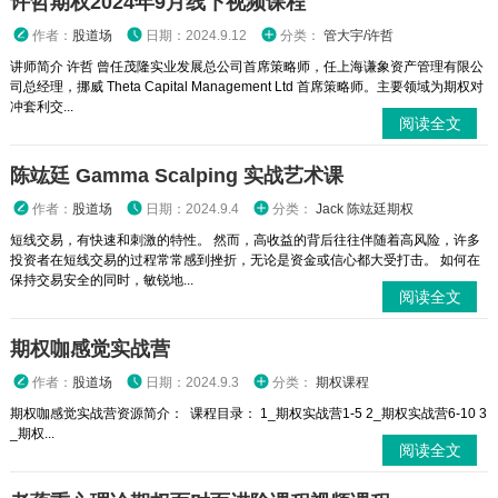
许哲期权2024年9月线下视频课程
作者：
股道场
日期：2024.9.12
分类：
管大宇/许哲
讲师简介 许哲 曾任茂隆实业发展总公司首席策略师，任上海谦象资产管理有限公
司总经理，挪威 Theta Capital Management Ltd 首席策略师。主要领域为期权对
冲套利交...
阅读全文
陈竑廷 Gamma Scalping 实战艺术课
作者：
股道场
日期：2024.9.4
分类：
Jack 陈竑廷期权
短线交易，有快速和刺激的特性。 然而，高收益的背后往往伴随着高风险，许多
投资者在短线交易的过程常常感到挫折，无论是资金或信心都大受打击。 如何在
保持交易安全的同时，敏锐地...
阅读全文
期权咖感觉实战营
作者：
股道场
日期：2024.9.3
分类：
期权课程
期权咖感觉实战营资源简介： 课程目录： 1_期权实战营1-5 2_期权实战营6-10 3
_期权...
阅读全文