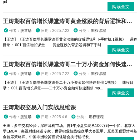
p4 ...
阅读全文
王涛期权百倍增长课堂涛哥黄金涨跌的背后逻辑和下手时机 1视频
作者：
股道场
日期：2025.7.22
分类：
期权课程
【王涛】《王涛百倍增长课堂涛哥黄金涨跌的背后逻辑和下手时机 1视频》 课程
目录： 001.百倍增长课堂——黄金涨跌的背后逻辑和下手时...
阅读全文
王涛期权百倍增长课堂涛哥二十万小资金如何快速翻倍 1视频
作者：
股道场
日期：2025.7.22
分类：
期权课程
【王涛】《王涛百倍增长课堂涛哥二十万小资金如何快速翻倍 1视频》 课程目
录： 001.百倍增长课堂——二十万小资金如何快速翻倍.mp...
阅读全文
王涛期权交易入门实战思维课
作者：
股道场
日期：2025.4.6
分类：
期权课程
王涛，多年交易经验，深耕耳机市场。曾1年操盘实现从100万到一个亿。北京大
学EMBA，央视财经频道专家，世界职业短线操盘手大赛冠军。原美国联盟对冲基
金首席策略师。中国非洲经贸投资促进会执行秘书长。...