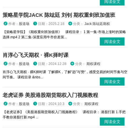
阅读全文
策略星学院JACK 陈竑廷 刘钊 期权重剑班加值班
作者：
股道场
日期：2025.2.18
分类：
Jack 陈竑廷期权
【策略星学院】《期权重剑班加值班》 课程目录： 1 第一集-市场上涨时的策略
选择.mp4 2 第二集-深度应用牛市价差策...
阅读全文
肖淳心飞天期权 · 裸K择时课
作者：
股道场
日期：2024.12.28
分类：
期权课程
肖淳心飞天期权 · 裸K择时课 了解裸K，了解“趋”与'势“，感受交易的时间节奏与空
间节奏。 课程目录 &nbs...
阅读全文
老虎证券 美股港股期货期权入门视频教程
作者：
股道场
日期：2024.10.3
分类：
期权课程
【老虎证券】《美股港股期货期权入门视频教程》 课程目录： 港股打新 1.手把
手教你港股打新.mp4 ...
阅读全文