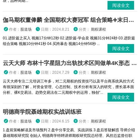
块，品种周期...
阅读全文
伽马期权董俸麟 全国期权大赛冠军 组合策略➕末日轮视频课程
作者：
股道场
日期：2024.8.21
分类：
期权课程
01.进阶篇之买入 视频17分钟12秒 02.进阶篇-学会卖 视频31分钟24秒 03.进阶篇
组合策略 视频10分钟41秒 04.买跨暴击 视频14分钟56秒 ...
阅读全文
云天大师 布林十字星阻力出轨技术区间做单4K形态 二元期权外汇实战培训视频课程
作者：
股道场
日期：2024.7.29
分类：
期权课程
云天大师专注二元培训三年多，对二元期权的投资技巧以及平台商系统风控方式
有很深刻的了解，对资金管理、心态控制、技术分析有深入的研究，擅长基本面
分析、裸K交易法、趋势交易法在二元期权中的运用，独创“...
阅读全文
明德商学院聂雄期权实战训练班
作者：
股道场
日期：2024.6.15
分类：
期权课程
1.盘前策略解读及市场预判 2.盘中分享交易、实战训练 3.盘后答疑解惑 导师介绍
聂雄期权研究院 创始人 明德商学特聘讲师期权研究院总经理、风控总监曾任职