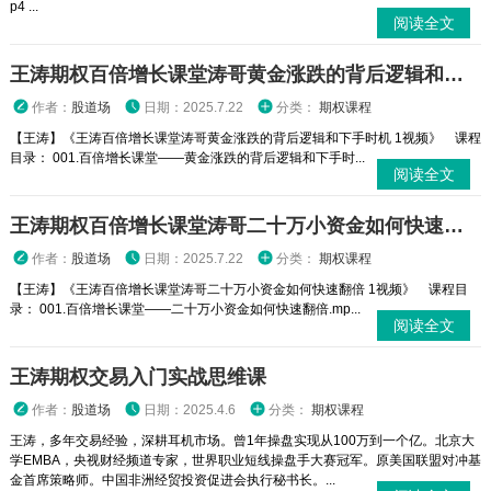
p4 ...
阅读全文
王涛期权百倍增长课堂涛哥黄金涨跌的背后逻辑和下手时机 1视频
作者：
股道场
日期：2025.7.22
分类：
期权课程
【王涛】《王涛百倍增长课堂涛哥黄金涨跌的背后逻辑和下手时机 1视频》 课程
目录： 001.百倍增长课堂——黄金涨跌的背后逻辑和下手时...
阅读全文
王涛期权百倍增长课堂涛哥二十万小资金如何快速翻倍 1视频
作者：
股道场
日期：2025.7.22
分类：
期权课程
【王涛】《王涛百倍增长课堂涛哥二十万小资金如何快速翻倍 1视频》 课程目
录： 001.百倍增长课堂——二十万小资金如何快速翻倍.mp...
阅读全文
王涛期权交易入门实战思维课
作者：
股道场
日期：2025.4.6
分类：
期权课程
王涛，多年交易经验，深耕耳机市场。曾1年操盘实现从100万到一个亿。北京大
学EMBA，央视财经频道专家，世界职业短线操盘手大赛冠军。原美国联盟对冲基
金首席策略师。中国非洲经贸投资促进会执行秘书长。...