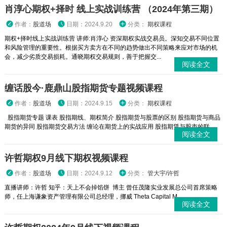
肖淳心期权+择时 线上实战训练营 （2024年第三期）
作者：
股道场
日期：2024.9.20
分类：
期权课程
期权+择时线上实战训练营 讲师:肖淳心 资深期权实战交易员。深知交易不同位置
和风险管理的重要性。根据买方卖方在不同的趋势做出不同策略来应对市场的机
会，减少劣质交易损耗。通晓期权交易规则，善于把握交...
阅读全文
缠话股今·鹿鼎山股指期货专题视频课程
作者：
股道场
日期：2024.9.15
分类：
期权课程
股指期货专题 课表 股指期线、期权简介 股指期货与股票的区别 股指期货与商品
期货的异同 股指期货交易方法 缠论在期货上的实战应用 股指期赁与股市的联...
阅读全文
许哲期权9月线下期权视频课程
作者：
股道场
日期：2024.9.12
分类：
管大宇/许哲
直播讲师：许哲 知乎：天上不会掉馅饼 博主 曾任茂隆实业发展总公司首席策略
师，任上海谦象资产管理有限公司总经理，挪威 Theta Capital M...
阅读全文