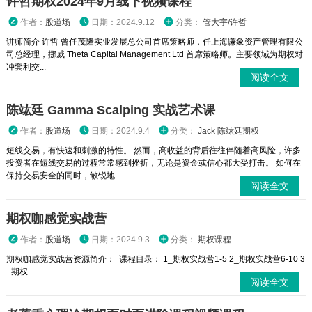
许哲期权2024年9月线下视频课程
作者：
股道场
日期：2024.9.12
分类：
管大宇/许哲
讲师简介 许哲 曾任茂隆实业发展总公司首席策略师，任上海谦象资产管理有限公
司总经理，挪威 Theta Capital Management Ltd 首席策略师。主要领域为期权对
冲套利交...
阅读全文
陈竑廷 Gamma Scalping 实战艺术课
作者：
股道场
日期：2024.9.4
分类：
Jack 陈竑廷期权
短线交易，有快速和刺激的特性。 然而，高收益的背后往往伴随着高风险，许多
投资者在短线交易的过程常常感到挫折，无论是资金或信心都大受打击。 如何在
保持交易安全的同时，敏锐地...
阅读全文
期权咖感觉实战营
作者：
股道场
日期：2024.9.3
分类：
期权课程
期权咖感觉实战营资源简介： 课程目录： 1_期权实战营1-5 2_期权实战营6-10 3
_期权...
阅读全文