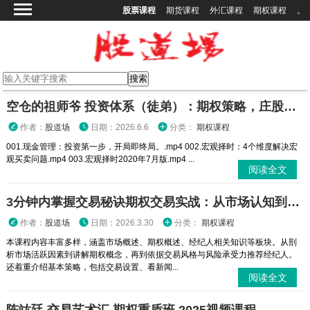
股票课程
期货课程
外汇课程
期权课程
。
首页
股票课程
期货课程
期权课程
空仓的祖师爷 投资体系（徒弟）：期权策略，庄股策略
外汇课程
作者：
股道场
日期：2026.6.6
分类：
期权课程
高校课程
001.现金管理：投资第一步，开局即终局。.mp4 002.宏观择时：4个维度解决宏
观买卖问题.mp4 003.宏观择时2020年7月版.mp4 ...
其他课程
阅读全文
登录
3分钟内掌握交易秘诀期权交易实战：从市场认知到策略执行全攻略
作者：
股道场
日期：2026.3.30
分类：
期权课程
本课程内容丰富多样，涵盖市场概述、期权概述、经纪人相关知识等板块。从剖
析市场活跃因素到讲解期权概念，再到依据交易风格与风险承受力推荐经纪人。
还着重介绍基本策略，包括交易设置、看新闻...
阅读全文