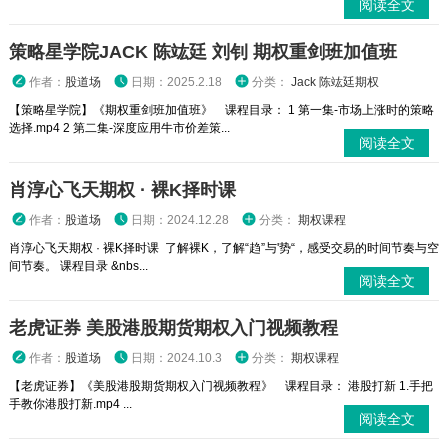
阅读全文
策略星学院JACK 陈竑廷 刘钊 期权重剑班加值班
作者：
股道场
日期：2025.2.18
分类：
Jack 陈竑廷期权
【策略星学院】《期权重剑班加值班》 课程目录： 1 第一集-市场上涨时的策略
选择.mp4 2 第二集-深度应用牛市价差策...
阅读全文
肖淳心飞天期权 · 裸K择时课
作者：
股道场
日期：2024.12.28
分类：
期权课程
肖淳心飞天期权 · 裸K择时课 了解裸K，了解“趋”与'势“，感受交易的时间节奏与空
间节奏。 课程目录 &nbs...
阅读全文
老虎证券 美股港股期货期权入门视频教程
作者：
股道场
日期：2024.10.3
分类：
期权课程
【老虎证券】《美股港股期货期权入门视频教程》 课程目录： 港股打新 1.手把
手教你港股打新.mp4 ...
阅读全文