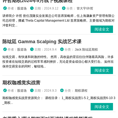
许哲期权2024年9月线下视频课程
作者：
股道场
日期：2024.9.12
分类：
管大宇/许哲
讲师简介 许哲 曾任茂隆实业发展总公司首席策略师，任上海谦象资产管理有限公
司总经理，挪威 Theta Capital Management Ltd 首席策略师。主要领域为期权对
冲套利交...
阅读全文
陈竑廷 Gamma Scalping 实战艺术课
作者：
股道场
日期：2024.9.4
分类：
Jack 陈竑廷期权
短线交易，有快速和刺激的特性。 然而，高收益的背后往往伴随着高风险，许多
投资者在短线交易的过程常常感到挫折，无论是资金或信心都大受打击。 如何在
保持交易安全的同时，敏锐地...
阅读全文
期权咖感觉实战营
作者：
股道场
日期：2024.9.3
分类：
期权课程
期权咖感觉实战营资源简介： 课程目录： 1_期权实战营1-5 2_期权实战营6-10 3
_期权...
阅读全文