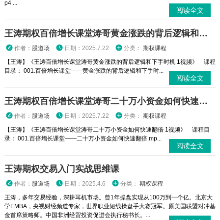
p4 ...
阅读全文
王涛期权百倍增长课堂涛哥黄金涨跌的背后逻辑和下手时机 1视频
作者：
股道场
日期：2025.7.22
分类：
期权课程
【王涛】《王涛百倍增长课堂涛哥黄金涨跌的背后逻辑和下手时机 1视频》 课程
目录： 001.百倍增长课堂——黄金涨跌的背后逻辑和下手时...
阅读全文
王涛期权百倍增长课堂涛哥二十万小资金如何快速翻倍 1视频
作者：
股道场
日期：2025.7.22
分类：
期权课程
【王涛】《王涛百倍增长课堂涛哥二十万小资金如何快速翻倍 1视频》 课程目
录： 001.百倍增长课堂——二十万小资金如何快速翻倍.mp...
阅读全文
王涛期权交易入门实战思维课
作者：
股道场
日期：2025.4.6
分类：
期权课程
王涛，多年交易经验，深耕耳机市场。曾1年操盘实现从100万到一个亿。北京大
学EMBA，央视财经频道专家，世界职业短线操盘手大赛冠军。原美国联盟对冲基
金首席策略师。中国非洲经贸投资促进会执行秘书长。...