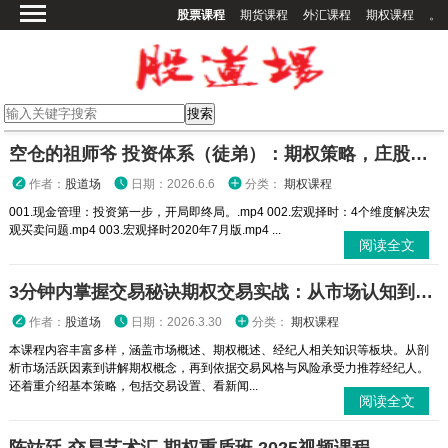
股票课程
期货课程
外汇课程
期权课程
。
首页
股票课程
期货课程
期权课程
空仓的祖师爷 投资体系（徒弟）：期权策略，庄股策略
外汇课程
作者：
股道场
日期：2026.6.6
分类：
期权课程
高校课程
001.现金管理：投资第一步，开局即终局。.mp4 002.宏观择时：4个维度解决宏
观买卖问题.mp4 003.宏观择时2020年7月版.mp4 ...
其他课程
阅读全文
登录
3分钟内掌握交易秘诀期权交易实战：从市场认知到策略执行全攻略
作者：
股道场
日期：2026.3.30
分类：
期权课程
本课程内容丰富多样，涵盖市场概述、期权概述、经纪人相关知识等板块。从剖
析市场活跃因素到讲解期权概念，再到依据交易风格与风险承受力推荐经纪人。
还着重介绍基本策略，包括交易设置、看新闻...
阅读全文