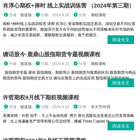
肖淳心期权+择时 线上实战训练营 （2024年第三期）
作者：
股道场
日期：2024.9.20
分类：
期权课程
期权+择时线上实战训练营 讲师:肖淳心 资深期权实战交易员。深知交易不同位置
和风险管理的重要性。根据买方卖方在不同的趋势做出不同策略来应对市场的机
会，减少劣质交易损耗。通晓期权交易规则，善于把握交...
阅读全文
缠话股今·鹿鼎山股指期货专题视频课程
作者：
股道场
日期：2024.9.15
分类：
期权课程
股指期货专题 课表 股指期线、期权简介 股指期货与股票的区别 股指期货与商品
期货的异同 股指期货交易方法 缠论在期货上的实战应用 股指期赁与股市的联...
阅读全文
许哲期权9月线下期权视频课程
作者：
股道场
日期：2024.9.12
分类：
管大宇/许哲
直播讲师：许哲 知乎：天上不会掉馅饼 博主 曾任茂隆实业发展总公司首席策略
师，任上海谦象资产管理有限公司总经理，挪威 Theta Capital M...
阅读全文