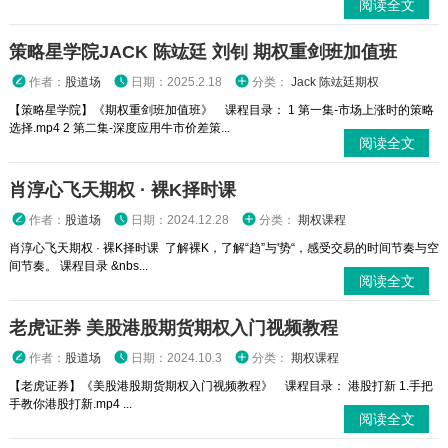
阅读全文
策略星学院JACK 陈竑廷 刘钊 期权重剑班加值班
作者：
股道场
日期：2025.2.18
分类：
Jack 陈竑廷期权
【策略星学院】《期权重剑班加值班》 课程目录： 1 第一集-市场上涨时的策略
选择.mp4 2 第二集-深度应用牛市价差策...
阅读全文
肖淳心飞天期权 · 裸K择时课
作者：
股道场
日期：2024.12.28
分类：
期权课程
肖淳心飞天期权 · 裸K择时课 了解裸K，了解“趋”与'势“，感受交易的时间节奏与空
间节奏。 课程目录 &nbs...
阅读全文
老虎证券 美股港股期货期权入门视频教程
作者：
股道场
日期：2024.10.3
分类：
期权课程
【老虎证券】《美股港股期货期权入门视频教程》 课程目录： 港股打新 1.手把
手教你港股打新.mp4 ...
阅读全文