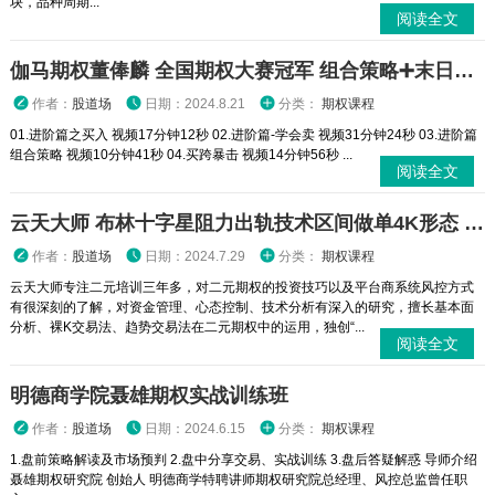
块，品种周期...
阅读全文
伽马期权董俸麟 全国期权大赛冠军 组合策略➕末日轮视频课程
作者：
股道场
日期：2024.8.21
分类：
期权课程
01.进阶篇之买入 视频17分钟12秒 02.进阶篇-学会卖 视频31分钟24秒 03.进阶篇
组合策略 视频10分钟41秒 04.买跨暴击 视频14分钟56秒 ...
阅读全文
云天大师 布林十字星阻力出轨技术区间做单4K形态 二元期权外汇实战培训视频课程
作者：
股道场
日期：2024.7.29
分类：
期权课程
云天大师专注二元培训三年多，对二元期权的投资技巧以及平台商系统风控方式
有很深刻的了解，对资金管理、心态控制、技术分析有深入的研究，擅长基本面
分析、裸K交易法、趋势交易法在二元期权中的运用，独创“...
阅读全文
明德商学院聂雄期权实战训练班
作者：
股道场
日期：2024.6.15
分类：
期权课程
1.盘前策略解读及市场预判 2.盘中分享交易、实战训练 3.盘后答疑解惑 导师介绍
聂雄期权研究院 创始人 明德商学特聘讲师期权研究院总经理、风控总监曾任职