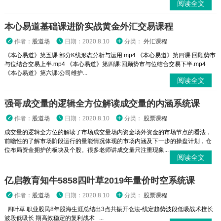
阅读全文
本心易道基础课进阶实战黄金外汇交易课程
作者：
股道场
日期：2020.8.10
分类：
外汇课程
《本心易道》第五课:部分K线形态分析与运用.mp4 《本心易道》第四课:回顾势市
与位结合交易上半.mp4 《本心易道》第四课:回顾势市与位结合交易下半.mp4
《本心易道》第六课:公司维护...
阅读全文
强哥成交量的逻辑全方位解读成交量的内涵系统课
作者：
股道场
日期：2020.8.10
分类：
股票课程
成交量的逻辑全方位的解读了市场成交量场内资金场外资金的市场节点的看法，
前瞻性的了解市场阶段运行的量能情况体现的市场内涵及下一步的操盘计划，仓
位布局资金拥护的板块及个股。很多老师讲成交量只注重现象...
阅读全文
亿启教育知牛5858四叶草2019年量价时空系统课
作者：
股道场
日期：2020.8.10
分类：
股票课程
四叶草 职业股民8年股海生涯总结出3点共振开仓法-线定趋势波段低吸战术擅长
波段低吸长 期高效稳定的复利战术 ...