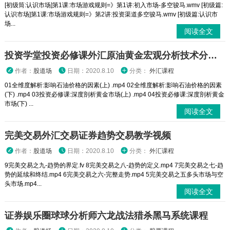
[初级筒:认识市场]第1课:市场游戏规则=》第1讲:初入市场-多空骏马.wmv [初级篇:
认识市场]第1课:市场游戏规则=》第2讲:投资渠道多空骏马.wmv [初级篇:认识市
场...
阅读全文
投资学堂投资必修课外汇原油黄金宏观分析技术分析高清视频
作者：
股道场
日期：2020.8.10
分类：
外汇课程
01全维度解析:影响石油价格的因素(上) .mp4 02全维度解析:影响石油价格的因素
(下) .mp4 03投资必修课:深度剖析黄金市场(上) .mp4 04投资必修课:深度剖析黄金
市场(下) ...
阅读全文
完美交易外汇交易证券趋势交易教学视频
作者：
股道场
日期：2020.8.10
分类：
外汇课程
9完美交易之九-趋势的界定.fv 8完美交易之八-趋势的定义.mp4 7完美交易之七-趋
势的延续和终结.mp4 6完美交易之六-完整走势.mp4 5完美交易之五多头市场与空
头市场.mp4...
阅读全文
证券娱乐圈球球分析师六龙战法猎杀黑马系统课程