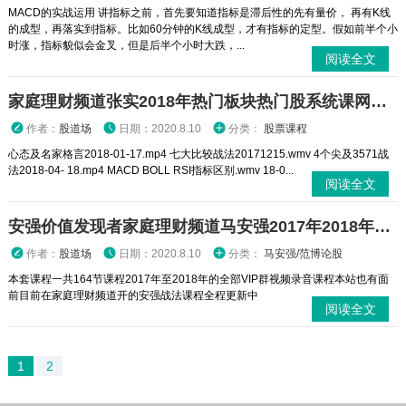
MACD的实战运用 讲指标之前，首先要知道指标是滞后性的先有量价， 再有K线
的成型，再落实到指标。比如60分钟的K线成型，才有指标的定型。假如前半个小
时涨，指标貌似会金叉，但是后半个小时大跌，...
阅读全文
家庭理财频道张实2018年热门板块热门股系统课网络课
作者：
股道场
日期：2020.8.10
分类：
股票课程
心态及名家格言2018-01-17.mp4 七大比较战法20171215.wmv 4个尖及3571战
法2018-04- 18.mp4 MACD BOLL RSI指标区别.wmv 18-0...
阅读全文
安强价值发现者家庭理财频道马安强2017年2018年强势龙头股热点板块轮动系统课视频录音课程
作者：
股道场
日期：2020.8.10
分类：
马安强/范博论股
本套课程一共164节课程2017年至2018年的全部VIP群视频录音课程本站也有面
前目前在家庭理财频道开的安强战法课程全程更新中
阅读全文
1
2