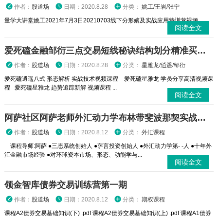
作者：
股道场
日期：2020.8.28
分类：
姚工/王岩/张宁
量学大讲堂姚工2021年7月3日20210703线下分形嫡及实战应用特训营视频
阅读全文
爱死磕金融邹衍三点交易短线秘诀结构划分精准买卖空间测算系统课程赠送计算器
作者：
股道场
日期：2020.8.28
分类：
星雅龙/逍遥/邹衍
爱死磕逍遥八式 形态解析 实战技术视频课程 爱死磕星雅龙 学员分享高清视频课
程 爱死磕星雅龙 趋势追踪新解 视频课程 ...
阅读全文
阿萨社区阿萨老师外汇动力学布林带斐波那契实战直播课
作者：
股道场
日期：2020.8.12
分类：
外汇课程
课程导师:阿萨 ●三态系统创始人 ●萨言投资创始人 ●外汇动力学第- -人 ●十年外
汇金融市场经验 ●对环球资本市场、形态、动能学与...
阅读全文
领金智库债券交易训练营第一期
作者：
股道场
日期：2020.8.12
分类：
期权课程
课程A2债券交易基础知识(下) .pdf 课程A2债券交易基础知识(上) .pdf 课程A1债券