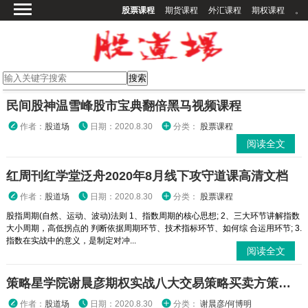
股票课程
期货课程
外汇课程
期权课程
。
首页
股票课程
期货课程
期权课程
民间股神温雪峰股市宝典翻倍黑马视频课程
外汇课程
作者：
股道场
日期：2020.8.30
分类：
股票课程
阅读全文
高校课程
其他课程
红周刊红学堂泛舟2020年8月线下攻守道课高清文档
登录
作者：
股道场
日期：2020.8.30
分类：
股票课程
股指周期(自然、运动、波动)法则 1、指数周期的核心思想; 2、三大环节讲解指数
大小周期，高低拐点的 判断依据周期环节、技术指标环节、如何综 合运用环节; 3.
指数在实战中的意义，是制定对冲...
阅读全文
策略星学院谢晨彦期权实战八大交易策略买卖方策略视频课程
作者：
股道场
日期：2020.8.30
分类：
谢晨彦/何博明