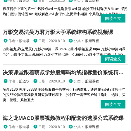
作者：
股道场
日期：2020.8.10
分类：
股票课程
再度提示中期的第一个风险点avi 一起选股票.avi 新-轮抄底计划选股方法.avi 深挖
热门]板块债转股.avi 短线解盘.avi 点评作业,提示中期第-个风险点avi 点评作业....
阅读全文
万影交易法吴万君万影大学系统结构系统视频课
作者：
股道场
日期：2020.8.10
分类：
股票课程
万影第九课(立思辰) 万影小学第一课,MP4 万影小学第五课.mp4 万影小学第四课.
mp4 万影小学第三课.mp4 万影小学第七课(下) .mp4 . 万影小学第七课(上) .mp...
阅读全文
决策课堂跟着萌叔学炒股筹码均线指标量价系统精讲20节视频课程
作者：
股道场
日期：2020.8.10
分类：
股票课程
萌叔3136 关注 57338 赞经历股市牛熊交替运行的洗礼，通过在金融行业数十年
的实战经验积累和反复研究验证过程中，独创了一套帮客户解决选时、选股、买
卖、管理、风控五大...
阅读全文
海之龙MACD股票视频教程和配套的选股公式系统课
作者：
股道场
日期：2020.8.10
分类：
股票课程