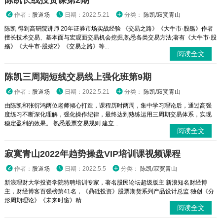
陈凯长线投资课第2期
作者：
股道场
日期：2022.5.21
分类：
陈凯/寂寞青山
陈凯 得到高研院讲师 20年证券市场实战经验 《交易之路》《大牛市·股殇》作者
擅长技术交易、基本面与宏观面交易机会挖掘,熟悉各类交易方法;著有《大牛市·股
殇》《大牛市·股殇2》《交易之路》等...
阅读全文
陈凯三周期短线交易线上强化班第9期
作者：
股道场
日期：2022.5.21
分类：
陈凯/寂寞青山
由陈凯和张衍鸿两位老师倾心打造，课程历时两周，集中学习理论后，通过高强
度练习不断深化理解，强化操作纪律，最终达到熟练运用三周期交易体系，实现
稳定盈利的效果。 熟悉股票交易规则 建立...
阅读全文
寂寞青山2022年趋势操盘VIP培训课视频课程
作者：
股道场
日期：2022.5.5
分类：
陈凯/寂寞青山
新浪理财大学投资学院特聘培训专家，著名股民论坛超级版主 新浪知名财经博
主，财经博客百强榜第41名，《鼎砥投资》股票期货系列产品设计总监 独创《分
形周期理论》《未来时窗》精...
阅读全文