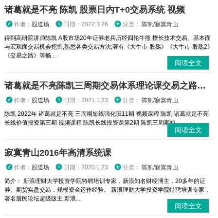
诸葛就是不亮 陈凯 股票日内T+0交易系统 视频
作者：
股道场
日期：2022.3.26
分类：
陈凯/寂寞青山
得到高研院讲师陈凯 A股市场20年证券老兵历经四轮牛熊 擅长技术交易、基本面
与宏观面交易机会挖掘,熟悉各类交易方法;著有《大牛市·股殇》《大牛市·股殇2》
《交易之路》等畅...
阅读全文
诸葛就是不亮陈凯三周期交易体系理论课交易之路交易系统视频课程
作者：
股道场
日期：2021.1.23
分类：
陈凯/寂寞青山
陈凯 2022年 诸葛就是不亮 三周期短线强化班11期 视频课程 陈凯 诸葛就是不亮
长线价值投资第三期 视频课程 陈凯长线投资课第2期 陈凯三周期短...
阅读全文
寂寞青山2016年高清系统课
作者：
股道场
日期：2020.1.23
分类：
陈凯/寂寞青山
简介： 新浪理财大学投资学院特聘培训专家，新浪知名财经博主，20多年的证
券、期货实盘交易，规模资金运作经验。 新浪理财大学投资学院特聘培训专家，
著名股民论坛超级版主 新浪...
阅读全文