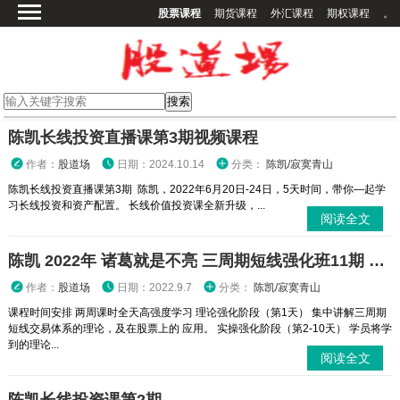
股票课程
期货课程
外汇课程
期权课程
。
首页
股票课程
期货课程
期权课程
陈凯长线投资直播课第3期视频课程
外汇课程
作者：
股道场
日期：2024.10.14
分类：
陈凯/寂寞青山
高校课程
陈凯长线投资直播课第3期 陈凯，2022年6月20日-24日，5天时间，带你—起学
习长线投资和资产配置。 长线价值投资课全新升级，...
其他课程
阅读全文
登录
陈凯 2022年 诸葛就是不亮 三周期短线强化班11期 视频课程
作者：
股道场
日期：2022.9.7
分类：
陈凯/寂寞青山
课程时间安排 两周课时全天高强度学习 理论强化阶段（第1天） 集中讲解三周期
短线交易体系的理论，及在股票上的 应用。 实操强化阶段（第2-10天） 学员将学
到的理论...
阅读全文