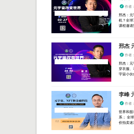
作者
邢杰：元
机？全球
课程邀请到
邢杰 
作者
邢杰：元
穿衣服、
宇宙小伙伴
李峰 
作者
世界和股
系； 全
价拍卖迷雾