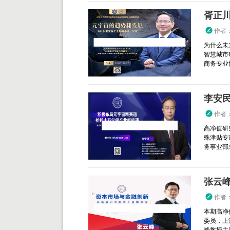
胥正川
作者
为什么未
智慧城市
商务专业
李安民
作者
高净值研
殊津贴专
务事业部
张云峰
作者
本期高净
委员，上