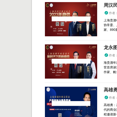
周汉民
作者
上海贵酒
协常委、
家、890
龙永图
作者
海贵酒年
世首席谈
作家、帆书
高雄勇
作者
高雄勇：
代的商业
程邀请新一