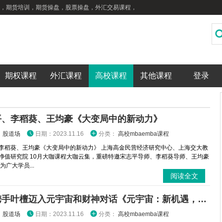
，期货培训，期货操盘，股票操盘，外汇交易课程，
期权课程
外汇课程
高校课程
其他课程
登录
平、李稻葵、王均豪《大变局中的新动力》
：
股道场
日期：2023.11.16
分类：
高校mbaemba课程
李稻葵、王均豪《大变局中的新动力》 上海高金民营经济研究中心、上海交大教
净值研究院 10月大咖课程大咖云集，重磅特邀宋志平导师、李稻葵导师、王均豪
为广大学员...
阅读全文
秦朔携手叶檀迈入元宇宙和财神对话《元宇宙：新机遇，新财富》
：
股道场
日期：2023.11.16
分类：
高校mbaemba课程