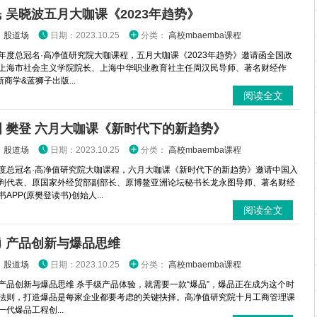
 吴晓波五月大咖课《2023年趋势》
：
股道场
日期：2023.10.25
分类：
高校mbaemba课程
年度总冠名·高净值研究院大咖课程，五月大咖课《2023年趋势》邀请函全国政
上海市社会主义学院院长、上海中华职业教育社主任周汉民导师、著名财经作
新商学&蓝狮子出版...
阅读全文
 樊登 六月大咖课《新时代下的新趋势》
：
股道场
日期：2023.10.25
分类：
高校mbaemba课程
度总冠名·高净值研究院大咖课程，六月大咖课《新时代下的新趋势》邀请中国入
判代表、原国家外经贸部副部长、原博鳌亚洲论坛秘书长龙永图导师、著名财经
APP(原樊登读书)创始人...
阅读全文
 产品创新与爆品思维
：
股道场
日期：2023.10.25
分类：
高校mbaemba课程
产品创新与爆品思维 杀手级产品体验，就需要一款“爆品”，爆品正在成为这个时
法则，打造爆品是每家企业都要考虑的关键抉择。高净值研究院十月工商管理课
代爆品工程创...