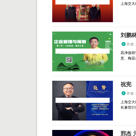
上海交大
刘鹏林
作者
高净值研
意、梅花
祝宪 
作者
上海交大
长兼世行
邢杰 