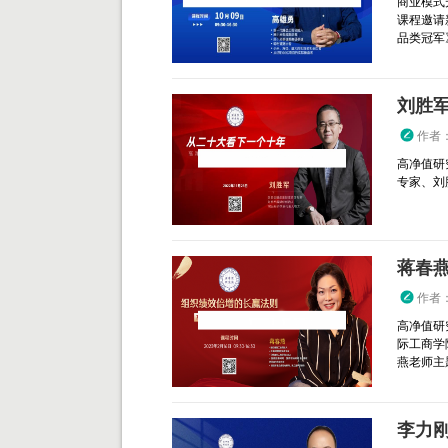
商业模式
课程邀请
品类冠军》 
刘胜
作者
高净值研
专家、刘
蒋春
作者
高净值研
际工商学
燕老师主
李力刚