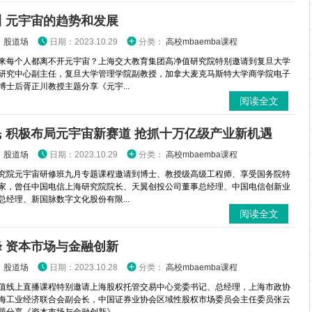
 元宇宙的趋势和发展
：
股道场
日期：2023.10.29
分类：
高校mbaemba课程
来每个人都离不开元宇宙？上海交大教育集团高净值研究院特别邀请到复旦大学
研究中心副主任，复旦大学管理学院副教授，加拿大麦克马斯特大学商学院电子
博士后胥正川教授主题分享《元宇...
阅读全文
 积极布局元宇宙新赛道 抢抓十万亿级产业新机遇
：
股道场
日期：2023.10.29
分类：
高校mbaemba课程
究院元宇宙研修班九月专题课程邀请到博士、教授级高级工程师、享受国务院特
家，曾任中国电信上海研究院院长、天翼创投公司董事总经理、中国电信创新业
总经理、新国脉数字文化股份有限...
阅读全文
 资本市场与金融创新
：
股道场
日期：2023.10.28
分类：
高校mbaemba课程
值线上直播课程特别邀请上海股权托管交易中心党委书记、总经理，上海市政协
海工业经济联合会副会长，中国证券业协会区域性股权市场委员会主任委员张云