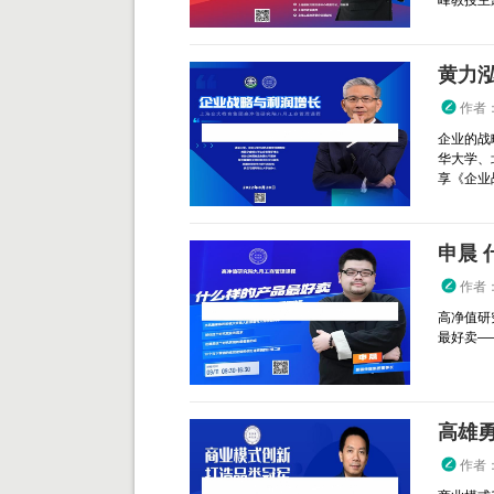
峰教授主
黄力泓
作者
企业的战
华大学、
享《企业战
申晨 
作者
高净值研
最好卖—
高雄
作者