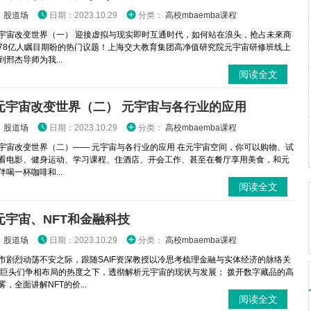
：
股道场
日期：2023.10.29
分类：
高校mbaemba课程
宇宙改变世界（一） 迎接虚拟与现实即时互通时代，如何站在浪头，抢占未來商
78亿人瞩目期盼的热门议题！上海交大教育集团高净值研究院元宇宙研修班线上
邢杰导师为我...
阅读全文
元宇宙改变世界（二） 元宇宙与各行业的应用
：
股道场
日期：2023.10.29
分类：
高校mbaemba课程
宇宙改变世界（二）—— 元宇宙与各行业的应用 在元宇宙空间，你可以购物、试
看电影、健身运动、学习课程、住酒店、开会工作、甚至在餐厅享用美食，和元
喝一杯咖啡和...
阅读全文
元宇宙、NFT和金融科技
：
股道场
日期：2023.10.29
分类：
高校mbaemba课程
市剧烈动荡不安之际，跟随SAIF资深教授以冷思考梳理金融与实体经济的脉络关
球巨头们争相布局的热度之下，透彻解析元宇宙的现状与发展； 拨开数字藏品的高
，全面讲解NFT的价...
阅读全文