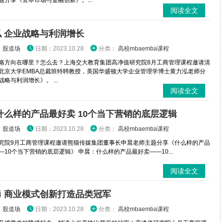
题分享《资本市场与金融创新》。...
阅读全文
 企业战略与利润增长
：
股道场
日期：2023.10.28
分类：
高校mbaemba课程
略方向在哪里？怎么去？上海交大教育集团高净值研究院8月工商管理课程邀请清
北京大学EMBA总裁班特聘教授，美国华盛顿大学企业管理学博士黄力泓老师分
略与利润增长》。 ...
阅读全文
什么样的产品最好卖 10个当下营销的底层逻辑
：
股道场
日期：2023.10.28
分类：
高校mbaemba课程
究院9月工商管理课程邀请熊猫传媒集团董事长申晨老师主题分享《什么样的产品
—10个当下营销的底层逻辑》 申晨：什么样的产品最好卖——10...
阅读全文
勇 商业模式创新打造品类冠军
：
股道场
日期：2023.10.28
分类：
高校mbaemba课程