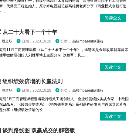
升维带来的降维打击，解读小米高性比背后的秘密！高净值研究院十月工商管理
新一代爆品工程创始人、原小米电视副总裁高雄勇老师分享《商业模式创新打造
...
阅读全文
军 从二十大看下一个十年
：
股道场
日期：2023.10.28
分类：
高校mbaemba课程
究院11月工商管理课程 《从二十大看下一个十年》，邀请国是金融改革智库首席
胜军微财经创始人刘胜军博士主题分享 刘胜军：从二...
阅读全文
燕 组织绩效倍增的长赢法则
：
股道场
日期：2023.10.28
分类：
高校mbaemba课程
究院2月工商管理课程邀请毅行绩效工场创始人、企业经营绩效实战专家、中欧国
院EMBA 、《绩效倍增体系》《销售铁军体系》系列课程研发者与首席导师蒋春
题分享《组织绩效倍增的长...
阅读全文
 谈判路线图 双赢成交的解密版