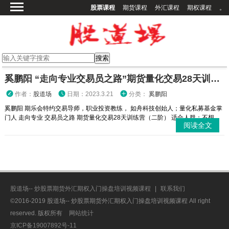
股票课程
期货课程
外汇课程
期权课程
。
首页
股票课程
期货课程
期权课程
奚鹏阳 “走向专业交易员之路”期货量化交易28天训练营（二阶-6期）
外汇课程
作者：
股道场
日期：2023.3.21
分类：
奚鹏阳
高校课程
奚鹏阳 期乐会特约交易导师，职业投资教练， 如舟科技创始人；量化私募基金掌
门人 走向专业 交易员之路 期货量化交易28天训练营（二阶） 适合人群：不想...
其他课程
阅读全文
登录
股道场-- 炒股票期货外汇期权入门操盘培训视频课程
|
联系我们
©2016-2019 股道场-- 炒股票期货外汇期权入门操盘培训视频课程 All right
reserved. 版权所有
网站统计
京ICP备19007892号-11