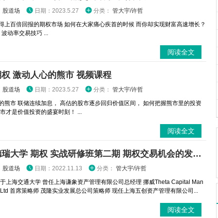
：
股道场
日期：2023.5.27
分类：
管大宇/许哲
得上百倍回报的期权市场 如何在大家痛心疾首的时候 而你却实现财富高速增长？
波动率交易技巧 ...
阅读全文
权 激动人心的熊市 视频课程
：
股道场
日期：2023.5.27
分类：
管大宇/许哲
的熊市 联储连续加息， 高估的股市逐步回归价值区间， 如何把握熊市里的投资
市才是价值投资的盛宴时刻！ ...
阅读全文
许哲德瑞大学 期权 实战研修班第二期 期权交易机会的发现 视频课程
：
股道场
日期：2022.11.13
分类：
管大宇/许哲
于上海交通大学 曾任上海谦象资产管理有限公司总经理 挪威Theta Capital Man
nt Ltd 首席策略师 茂隆实业发展总公司策略师 现任上海五创资产管理有限公司...
阅读全文