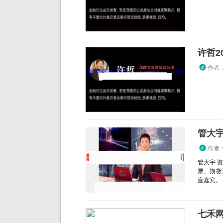
许哲2
作者
管大
作者
管大宇 
票、期货
座嘉宾。 .