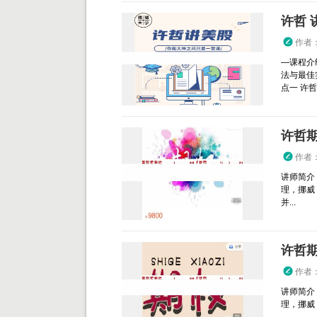
许哲 
作者
—课程介
法与最佳
点一 许哲
许哲期
作者
讲师简介
理，挪威 
并...
许哲期
作者
讲师简介
理，挪威 Th