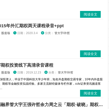
阅读全文
015年外汇期权两天课程录音+ppt
：
股道场
日期：2020.3.4
分类：
管大宇/许哲
阅读全文
宇期权投资线下高清录音课程
：
股道场
日期：2019.12.23
分类：
管大宇/许哲
资深投资人，毕业于中国科技大学少年班，知名外盘期权交易专家，10年内外盘股
、期权等金融投资实战经验。多家主流财经媒体专栏作家，cctv证券资讯频道客
..
阅读全文
七禾网融界管大宇王强许哲余力周之云「期权·破晓」期权交易思维与策略构建培训