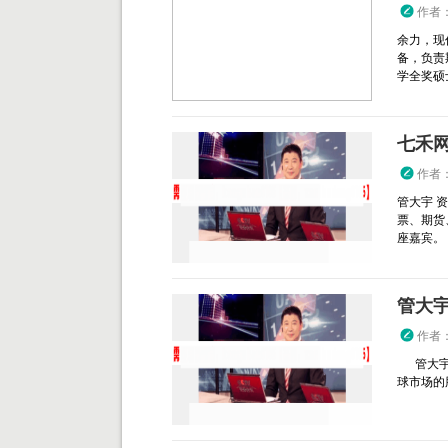
作者
余力，现
备，负责
学全奖硕士
七禾
作者
管大宇 
票、期货
座嘉宾。 .
管大宇
作者
管大宇，
球市场的