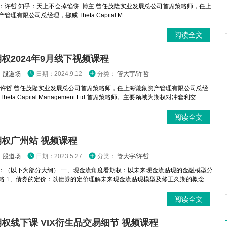
：许哲 知乎：天上不会掉馅饼 博主 曾任茂隆实业发展总公司首席策略师，任上
理有限公司总经理，挪威 Theta Capital M...
阅读全文
权2024年9月线下视频课程
：
股道场
日期：2024.9.12
分类：
管大宇/许哲
 许哲 曾任茂隆实业发展总公司首席策略师，任上海谦象资产管理有限公司总经
heta Capital Management Ltd 首席策略师。主要领域为期权对冲套利交...
阅读全文
权广州站 视频课程
：
股道场
日期：2023.5.27
分类：
管大宇/许哲
：（以下为部分大纲） 一、现金流角度看期权：以未来现金流贴现的金融模型分
略 1、债券的定价：以债券的定价理解未来现金流贴现模型及修正久期的概念 ...
阅读全文
权线下课 VIX衍生品交易细节 视频课程