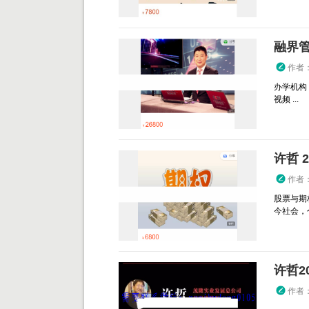
融界管
作者
办学机构
视频 ...
许哲 
作者
股票与期
今社会，个
许哲2
作者