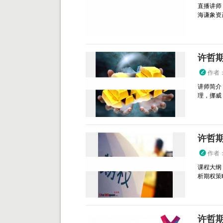
直播讲师
海谦象资产管
许哲期
作者
讲师简介
理，挪威 T
许哲期
作者
课程大纲
析期权策
许哲期