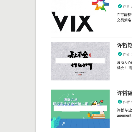
作者
在可能获
交易策略 
许哲期
作者
激动人心
机会！ 熊
作者
许哲 毕业
ageme