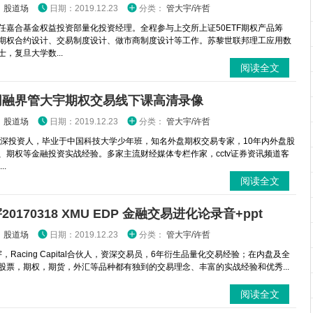
：
股道场
日期：2019.12.23
分类：
管大宇/许哲
任嘉合基金权益投资部量化投资经理。全程参与上交所上证50ETF期权产品筹
期权合约设计、交易制度设计、做市商制度设计等工作。苏黎世联邦理工应用数
，复旦大学数...
阅读全文
网融界管大宇期权交易线下课高清录像
：
股道场
日期：2019.12.23
分类：
管大宇/许哲
资深投资人，毕业于中国科技大学少年班，知名外盘期权交易专家，10年内外盘股
、期权等金融投资实战经验。多家主流财经媒体专栏作家，cctv证券资讯频道客
..
阅读全文
20170318 XMU EDP 金融交易进化论录音+ppt
：
股道场
日期：2019.12.23
分类：
管大宇/许哲
Racing Capital合伙人，资深交易员，6年衍生品量化交易经验；在内盘及全
股票，期权，期货，外汇等品种都有独到的交易理念、丰富的实战经验和优秀...
阅读全文