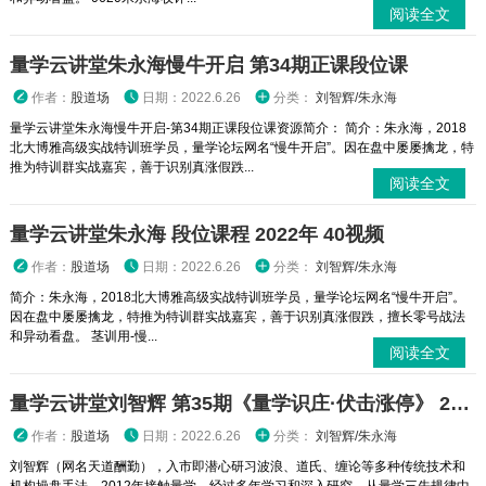
阅读全文
量学云讲堂朱永海慢牛开启 第34期正课段位课
作者：
股道场
日期：2022.6.26
分类：
刘智辉/朱永海
量学云讲堂朱永海慢牛开启-第34期正课段位课资源简介： 简介：朱永海，2018
北大博雅高级实战特训班学员，量学论坛网名“慢牛开启”。因在盘中屡屡擒龙，特
推为特训群实战嘉宾，善于识别真涨假跌...
阅读全文
量学云讲堂朱永海 段位课程 2022年 40视频
作者：
股道场
日期：2022.6.26
分类：
刘智辉/朱永海
简介：朱永海，2018北大博雅高级实战特训班学员，量学论坛网名“慢牛开启”。
因在盘中屡屡擒龙，特推为特训群实战嘉宾，善于识别真涨假跌，擅长零号战法
和异动看盘。 茎训用-慢...
阅读全文
量学云讲堂刘智辉 第35期《量学识庄·伏击涨停》 2022年
作者：
股道场
日期：2022.6.26
分类：
刘智辉/朱永海
刘智辉（网名天道酬勤），入市即潜心研习波浪、道氏、缠论等多种传统技术和