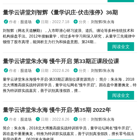
量学云讲堂刘智辉《量学识庄·伏击涨停》36期
作者：
股道场
日期：2022.7.18
分类：
刘智辉/朱永海
刘智辉（网名天道酬勤），入市即潜心研习波浪、道氏、缠论等多种传统技术和
机构操盘手法。2012年接触量学，经过多年学习和深入研究，从量学三先规律中
顿悟了股市真理，能洞析主力行为和操盘意图。第24期...
阅读全文
量学云讲堂朱永海 慢牛开启 第33期正课段位课
作者：
股道场
日期：2022.6.26
分类：
刘智辉/朱永海
量学云讲堂朱永海慢牛开启-第33期正课段位课资源简介： 简介：朱永海，2018
北大博雅高级实战特训班学员，量学论坛网名“慢牛开启”。因在盘中屡屡擒龙，特
推为特训群实战嘉宾，善于识别真涨假跌，擅...
阅读全文
量学云讲堂朱永海 慢牛开启-第35期 2022年
作者：
股道场
日期：2022.6.26
分类：
刘智辉/朱永海
简介：朱永海，2018北大博雅高级实战特训班学员，量学论坛网名“慢牛开启”。
因在盘中屡屡擒龙，特推为特训群实战嘉宾，善于识别真涨假跌，擅长零号战法
和异动看盘。 0620米永海收评...