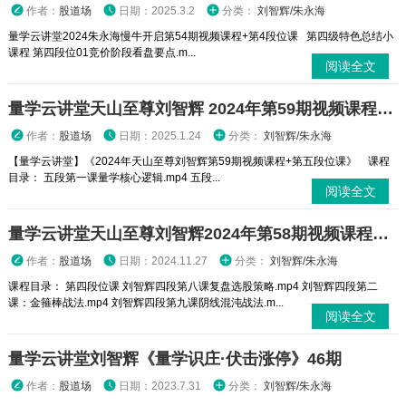
作者：
股道场
日期：2025.3.2
分类：
刘智辉/朱永海
量学云讲堂2024朱永海慢牛开启第54期视频课程+第4段位课 第四级特色总结小
课程 第四段位01竞价阶段看盘要点.m...
阅读全文
量学云讲堂天山至尊刘智辉 2024年第59期视频课程+第五段位课
作者：
股道场
日期：2025.1.24
分类：
刘智辉/朱永海
【量学云讲堂】《2024年天山至尊刘智辉第59期视频课程+第五段位课》 课程
目录： 五段第一课量学核心逻辑.mp4 五段...
阅读全文
量学云讲堂天山至尊刘智辉2024年第58期视频课程+第四段位课
作者：
股道场
日期：2024.11.27
分类：
刘智辉/朱永海
课程目录： 第四段位课 刘智辉四段第八课复盘选股策略.mp4 刘智辉四段第二
课：金箍棒战法.mp4 刘智辉四段第九课阴线混沌战法.m...
阅读全文
量学云讲堂刘智辉《量学识庄·伏击涨停》46期
作者：
股道场
日期：2023.7.31
分类：
刘智辉/朱永海