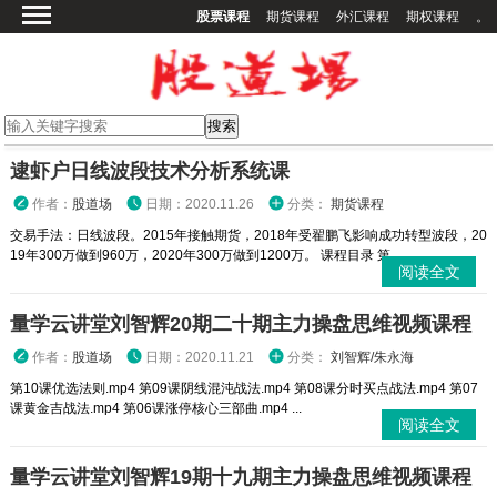
股票课程
期货课程
外汇课程
期权课程
。
首页
股票课程
期货课程
期权课程
逮虾户日线波段技术分析系统课
外汇课程
作者：
股道场
日期：2020.11.26
分类：
期货课程
高校课程
交易手法：日线波段。2015年接触期货，2018年受翟鹏飞影响成功转型波段，20
19年300万做到960万，2020年300万做到1200万。 课程目录 第...
其他课程
阅读全文
登录
量学云讲堂刘智辉20期二十期主力操盘思维视频课程
作者：
股道场
日期：2020.11.21
分类：
刘智辉/朱永海
第10课优选法则.mp4 第09课阴线混沌战法.mp4 第08课分时买点战法.mp4 第07
课黄金吉战法.mp4 第06课涨停核心三部曲.mp4 ...
阅读全文
量学云讲堂刘智辉19期十九期主力操盘思维视频课程