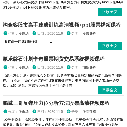
|- 第11课 核心龙头实战详解.mp4 |- 第10课 集合竞价擒龙实战技巧.mp4 |- 第09课
波段买卖点.mp4 |- 第08课 主力思维操盘揭密...
阅读全文
淘金客股市高手速成训练高清视频+ppt股票视频课程
作者：
股道场
日期：2020.11.8
分类：
股票课程
股市高手速成训练提纲 ...
阅读全文
赢乐磐石计划李奇股票期货交易系统视频课程
作者：
股道场
日期：2020.11.6
分类：
期货课程
《赢乐磐石计划》是期乐会为期货、股票等交易员量身定制的系统化高效学习课
程。 （提示：我们不建议任何朋友在未做好充足准备的情况下进入市场开始交
易，无知=送死。本课程适合新手学习和老手精...
阅读全文
鹏城三哥反弹压力位分析方法股票高清视频课程
作者：
股道场
日期：2020.11.5
分类：
股票课程
经济学硕士、高级经济师，具有多种职业经历，深刻领会社会现实，对政策有敏
感把握。股龄19年，10年大资金操盘经验，独创三日六成三五点A股操作系统，