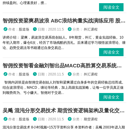
持续盈利。心理素质好，擅...
阅读全文
智佣投资梁爽易波浪 ABC浪结构量实战演练应用 股票期货外汇内部培训视频课程
作者：
股道场
日期：2020.11.5
分类：
外汇课程
讲师介绍： 梁爽，易波浪交易系统创始人。8年期货，外汇，黄金实战经验。10
年初入期市，爆仓6次，经历了市场残酷的洗礼。后来通过学习领悟波浪理论、缠
论、趋势交易法等书籍通过自身交易总...
阅读全文
智佣投资智看金融刘智出品MACD高胜算交易系统搭建系列课
作者：
股道场
日期：2020.11.5
分类：
外汇课程
智佣内训班是由智佣交易创始人刘智和梁爽通过自身多年的交易经验总结而成。
结合波浪理论，MACD，缠论等经典，加上高级实战策略，让每一位学员真正做
到顺势而为、亏小赚大。智佣对于交易...
阅读全文
吴飚 混沌分形交易技术 期货投资逻辑架构及量化交易内部培训视频课程 赠资料
作者：
股道场
日期：2020.11.5
分类：
期货课程
混沌分形交易技术 8小时视频+15万字资料分享 本资料作者：吴飚 2003年进入期