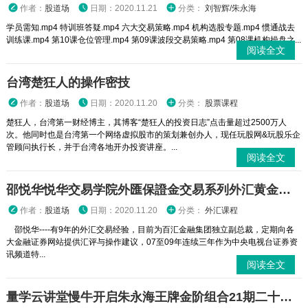
作者：
股道场
日期：2020.11.21
分类：
刘智辉/朱永海
学员需知.mp4 特训班答疑.mp4 六大交易策略.mp4 机构选股专题.mp4 惯通战去
训练课.mp4 第10课仓位管理.mp4 第09课波段交易策略.mp4 第08课机构操盘之...
阅读全文
台湾楚狂人的操作密技
作者：
股道场
日期：2020.11.20
分类：
股票课程
楚狂人，台湾第一财经博主，其博客“楚狂人的投资日志”点击量超过2500万人
次。他同时也是台湾第一个网络虚拟股市的策划兼创办人，现任玩股网&玩股乐企
管顾问执行长，并于台湾各地开办投资讲座。...
阅读全文
邵悦华悦华交易学院外匯保證金交易系列外汇黄金原油视频课程
作者：
股道场
日期：2020.11.20
分类：
外汇课程
邵悦华----有9年的外汇交易经验，目前为百汇金融集团独立副总裁，定期向各
大金融证券网站提供汇评与操作建议，07至09年连续三年作为中央电视台证券资
讯频道特...
阅读全文
量学云讲堂慢牛开启朱永海王牌金阶组合21期二十一期原版高清视频