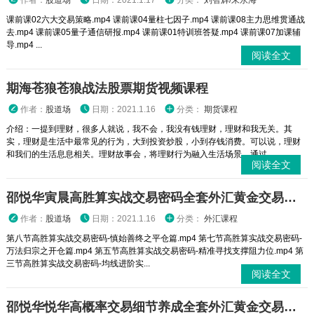
作者：
股道场
日期：2021.1.17
分类：
刘智辉/朱永海
课前课02六大交易策略.mp4 课前课04量柱七因子.mp4 课前课08主力思维贯通战
去.mp4 课前课05量子通信研报.mp4 课前课01特训班答疑.mp4 课前课07加课辅
导.mp4 ...
阅读全文
期海苍狼苍狼战法股票期货视频课程
作者：
股道场
日期：2021.1.16
分类：
期货课程
介绍：一提到理财，很多人就说，我不会，我没有钱理财，理财和我无关。其
实，理财是生活中最常见的行为，大到投资炒股，小到存钱消费。可以说，理财
和我们的生活息息相关。理财故事会，将理财行为融入生活场景，通过...
阅读全文
邵悦华寅晨高胜算实战交易密码全套外汇黄金交易视频课程
作者：
股道场
日期：2021.1.16
分类：
外汇课程
第八节高胜算实战交易密码-慎始善终之平仓篇.mp4 第七节高胜算实战交易密码-
万法归宗之开仓篇.mp4 第五节高胜算实战交易密码-精准寻找支撑阻力位.mp4 第
三节高胜算实战交易密码-均线进阶实...
阅读全文
邵悦华悦华高概率交易细节养成全套外汇黄金交易视频课程