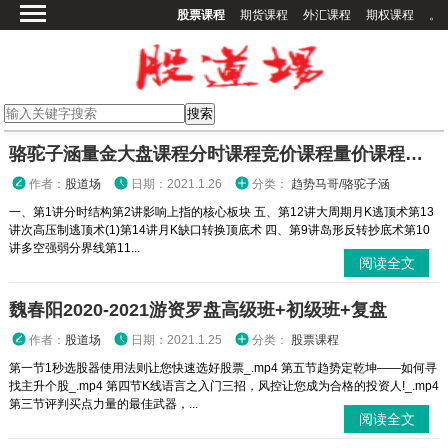
股票课程
期货课程
外汇课程
期权课程
。
首页
股票课程
期货课程
期权课程
骆驼子涵量金大盘课程分时课程竞价课程量价课程量线
外汇课程
作者：
股道场
日期：2021.1.26
分类：
趋势马哥/骆驼子涵
高校课程
一、第1讲分时结构第2讲影响上指的核心板块 五、第12讲大周期月K逃顶术第13
讲次高压制逃顶术(1)第14讲月K缺口转换顶底术 四、第9讲岛形反转抄底术第10
其他课程
讲多空强弱分界线第11...
阅读全文
登录
魏春阳2020-2021游资罗盘高级班+初级班+复盘
作者：
股道场
日期：2021.1.25
分类：
股票课程
第一节1秒选股器使用法则让您快速选好股票_.mp4 第五节趋势定乾坤——如何寻
找主升个股_.mp4 第四节K线语言之入门三招，风控让您成为合格的投资人!_.mp4
第三节评判买点力量的最佳武器，...
阅读全文