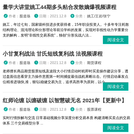
量学大讲堂姚工44期多头粘合发散嫡爆视频课程
作者：
股道场
日期：2021.12.8
分类：
姚工/王岩/张宁
姚工，年过七旬，国家级科技进步奖获得者，15年职业投资人。十多年专注耗散
结构理论、混沌理论和分形理论等前沿学科的发展，实现对非线性动力学重要分
支的解构，发明“非线性交易系统”，独创“分形实战八法...
阅读全文
小甘复利战法 甘氏短线复利战 法视频课程
作者：
股道场
日期：2021.12.8
分类：
期货课程
老师擅长商品期货股票短线及波段大小行情启动时机即时买卖操作建议分享，透
过盘面信息看穿主力操作意图第一时间捕捉最佳战机果断出击。行情启动暴发点
位精准进场快,准，狠!以稳健交易为主，追求高胜率为原则，以小...
阅读全文
红师论缠 以缠破缠 以智慧破无名 2021年【更新中】
作者：
股道场
日期：2021.12.8
分类：
股票课程
实时行情拆解与交流 日常基础视频分享深度分析交易本质 构建清晰买卖点的交易
体系 三个交易模型分享 ...
阅读全文