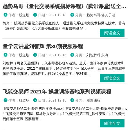
趋势马哥《量化交易系统指标课程》(腾讯课堂)送全套量化交易系统指标。
作者：
股道场
日期：2021.12.18
分类：
趋势马哥/骆驼子涵
简介： 股票趋势量化交易系统创始人，通过量化系统研究技术起爆点技术。著有
《涨停起爆战法》《八大涨停板战法》等股票书籍 第...
阅读全文
量学云讲堂刘智辉 第30期视频课程
作者：
股道场
日期：2021.12.16
分类：
刘智辉/朱永海
刘智辉（网名天道酬勤），入市即潜心研习波浪、道氏、缠论等多种传统技术和
机构操盘手法。2012年接触量学，经过多年学习和深入研究，从量学三先规律中
顿悟了股市真理，能洞析主力行为和操盘意图。第24期...
阅读全文
飞狐交易师 2021年 操盘训练基地系列视频课程
作者：
股道场
日期：2021.12.15
分类：
股票课程
飞狐交易师第二十课-超买超卖选股.mp4 飞狐交易师第二十五课-指标更新详解.mp
4 飞狐交易师第四课--指标导入导出.mp4 飞狐交易第二课_软件安装.mp4 飞狐交
易师第十五课-股票预警....
阅读全文