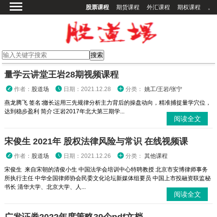
股票课程
期货课程
外汇课程
期权课程
。
首页
股票课程
期货课程
期权课程
量学云讲堂王岩28期视频课程
外汇课程
作者：
股道场
日期：2021.12.28
分类：
姚工/王岩/张宁
高校课程
燕龙腾飞 签名∶撤长运用三先规律分析主力背后的操盘动向，精准捕捉量学穴位，
达到稳步盈利 简介∶王岩2017年北大第三期学...
其他课程
阅读全文
登录
宋俊生 2021年 股权法律风险与常识 在线视频课
作者：
股道场
日期：2021.12.26
分类：
其他课程
宋俊生 来自宋朝的清俊小生 中国法学会培训中心特聘教授 北京市安博律师事务
所执行主任 中华全国律师协会民委文化论坛新媒体组要员 中国上市投融资联监秘
书长 清华大学、北京大学、人...
阅读全文