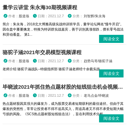
量学云讲堂 朱永海30期视频课程
作者：
股道场
日期：2021.12.7
分类：
刘智辉/朱永海
简介：朱永海，2018北大博雅高级实战特训班学员，量学论坛网名“慢牛开启”。
因在盘中屡屡擒龙，特推为特训群实战嘉宾，善于识别真涨假跌，擅长零号战法
和异动看盘。 第1...
阅读全文
骆驼子涵2021年交易模型视频课程
作者：
股道场
日期：2021.12.7
分类：
趋势马哥/骆驼子涵
老师介绍 骆驼子涵战队--特级指挥部 骆驼子涵老师经十余载实战...
阅读全文
毕晓波2021年抓住热点题材股的短线狙击机会视频课程
作者：
股道场
日期：2021.12.7
分类：
老马点金/毕晓波
热点题材股因其强大的爆发力，成为股票交易者短期获利的最佳途径。但由于其
爆发的突然性，常常让投资者不得不追高买入，而追高者又不得不承受短期大幅
亏损的风险。《SCS热点题材股短线狙击法》，旨在利用技术分析...
阅读全文