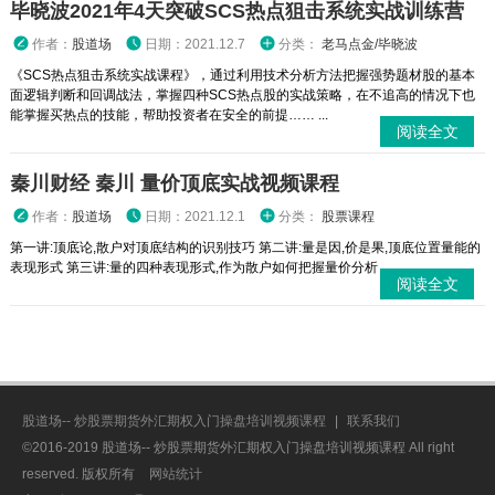
毕晓波2021年4天突破SCS热点狙击系统实战训练营
作者：
股道场
日期：2021.12.7
分类：
老马点金/毕晓波
《SCS热点狙击系统实战课程》，通过利用技术分析方法把握强势题材股的基本
面逻辑判断和回调战法，掌握四种SCS热点股的实战策略，在不追高的情况下也
能掌握买热点的技能，帮助投资者在安全的前提…… ...
阅读全文
秦川财经 秦川 量价顶底实战视频课程
作者：
股道场
日期：2021.12.1
分类：
股票课程
第一讲:顶底论,散户对顶底结构的识别技巧 第二讲:量是因,价是果,顶底位置量能的
表现形式 第三讲:量的四种表现形式,作为散户如何把握量价分析 ...
阅读全文
股道场-- 炒股票期货外汇期权入门操盘培训视频课程
|
联系我们
©2016-2019 股道场-- 炒股票期货外汇期权入门操盘培训视频课程 All right
reserved. 版权所有
网站统计