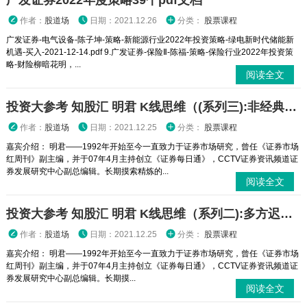
广发证券2022年度策略39个pdf文档
作者：
股道场
日期：2021.12.26
分类：
股票课程
广发证券-电气设备-陈子坤-策略-新能源行业2022年投资策略-绿电新时代储能新
机遇-买入-2021-12-14.pdf 9.广发证券-保险Ⅱ-陈福-策略-保险行业2022年投资策
略-财险柳暗花明，...
阅读全文
投资大参考 知股汇 明君 K线思维（(系列三):非经典信号的重要”读图“意义
作者：
股道场
日期：2021.12.25
分类：
股票课程
嘉宾介绍： 明君——1992年开始至今一直致力于证券市场研究，曾任《证券市场
红周刊》副主编，并于07年4月主持创立《证券每日通》，CCTV证券资讯频道证
券发展研究中心副总编辑。长期摸索精炼的...
阅读全文
投资大参考 知股汇 明君 K线思维（系列二):多方迟疑与崩溃在即的空头信号
作者：
股道场
日期：2021.12.25
分类：
股票课程
嘉宾介绍： 明君——1992年开始至今一直致力于证券市场研究，曾任《证券市场
红周刊》副主编，并于07年4月主持创立《证券每日通》，CCTV证券资讯频道证
券发展研究中心副总编辑。长期摸...
阅读全文