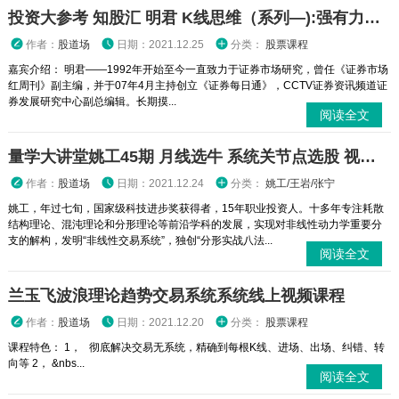
投资大参考 知股汇 明君 K线思维（系列—):强有力的多头进攻信号视频课程
作者：
股道场
日期：2021.12.25
分类：
股票课程
嘉宾介绍： 明君——1992年开始至今一直致力于证券市场研究，曾任《证券市场
红周刊》副主编，并于07年4月主持创立《证券每日通》，CCTV证券资讯频道证
券发展研究中心副总编辑。长期摸...
阅读全文
量学大讲堂姚工45期 月线选牛 系统关节点选股 视频课程
作者：
股道场
日期：2021.12.24
分类：
姚工/王岩/张宁
姚工，年过七旬，国家级科技进步奖获得者，15年职业投资人。十多年专注耗散
结构理论、混沌理论和分形理论等前沿学科的发展，实现对非线性动力学重要分
支的解构，发明“非线性交易系统”，独创“分形实战八法...
阅读全文
兰玉飞波浪理论趋势交易系统系统线上视频课程
作者：
股道场
日期：2021.12.20
分类：
股票课程
课程特色： 1， 彻底解决交易无系统，精确到每根K线、进场、出场、纠错、转
向等 2， &nbs...
阅读全文