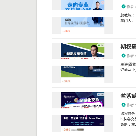
作者
总教练：
掌门人。
期权研
作者
主讲|聂雄
证券从业
竺紫威
作者
课程特色 
b;从各
策略：掌..