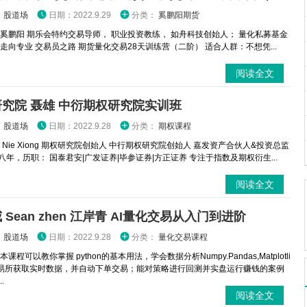
：
股道场
日期：2022.9.29
分类：
奚鹏阳期货
 奚鹏阳 期乐会特约交易导师， 职业投资教练， 如舟科技创始人； 量化私募基金
 走向专业 交易员之路 期货量化交易28天训练营（二阶） 适合人群：不想凭...
阅读全文
究院 聂雄 中衍期权研究院实训班
：
股道场
日期：2022.9.28
分类：
期权课程
 Nie Xiong 期权研究院创始人 中行期权研究院创始人 嘉发资产合伙人&投资总监
八年，历职： 国泰君安|广发证养|毕参证券|方正证养 专注于指数及期权衍生...
阅读全文
 Sean zhen 江岸青 AI量化交易从入门到进阶
：
股道场
日期：2022.9.28
分类：
量化交易课程
本课程可以教你掌握 python的基本用法，学会数据分析Numpy.Pandas,Matplotli
交易所获取实时数据，并自动下单交易；能对策略进行回测并实盘运行赚钱的案例
.
阅读全文