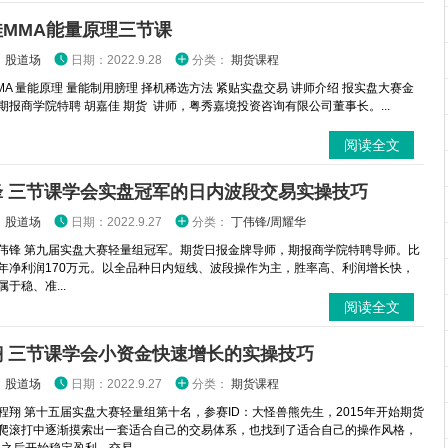
佳MMA能量原理三节课
：
股道场
日期：2022.9.28
分类：
期货课程
MA 量能原理 量能制用膀理 择机稀选方法 紧贴实盘交易 讲师介绍 报实盘大赛金
期报商学院特聘 胡嘉佳 期货 讲师，粤秀嘉境投资咨询有限公司董事长。...
阅读全文
锋 三节课学会实盘冠军的日内波段交易实操技巧
：
股道场
日期：2022.9.27
分类：
丁伟锋/周耀华
伟锋 第九届实盘大赛轻量组冠军。期货日报金牌导师，期报商学院特聘导师。比
年净利润170万元。以全品种日内短线、波段操作为主，胜率高、利润增长快，
于稳、准...
阅读全文
翔 三节课学会小资金快速增长的实操技巧
：
股道场
日期：2022.9.27
分类：
期货课程
程翔 第十五届实盘大赛轻量组第十名，参赛ID：大怪兽熊先生，2015年开始期货
爬滚打中逐渐摸索出一套适合自己的交易体系，也找到了适合自己的操作风格，