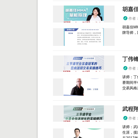
胡嘉
作者
胡嘉佳M
牌导师，
丁伟
作者
讲师：丁
赛期间半
交易风格属
武程
作者
讲师：武
生涯，摸