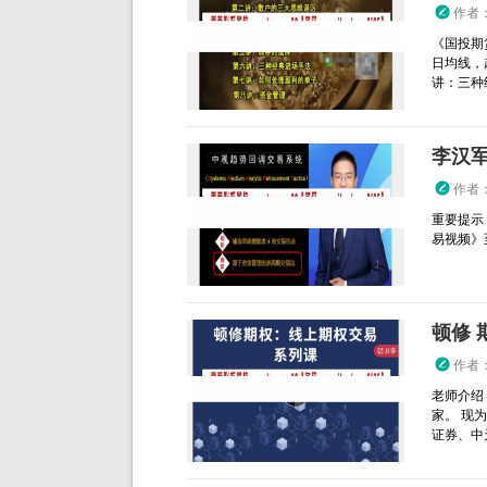
作者
《国投期
日均线，
讲：三种经
李汉军
作者
重要提示
易视频》
顿修 
作者
老师介绍
家。 现
证券、中天