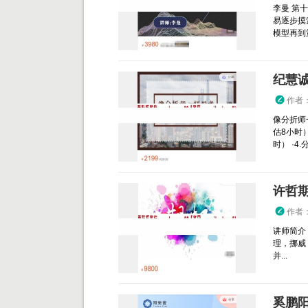
李曼 第
易逐步摸
模型再到
纪慧诚
作者
像分折师
估8小时
时） ·4.分.
许哲期
作者
讲师简介
理，挪威 
并...