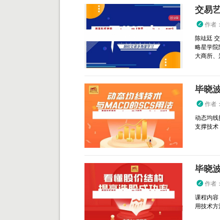
交易艺
作者
陈竑廷 
略星学院
大商所、郑
作者
动态均线
支撑技术 3
毕晓波
作者
课程内容 
用技术方