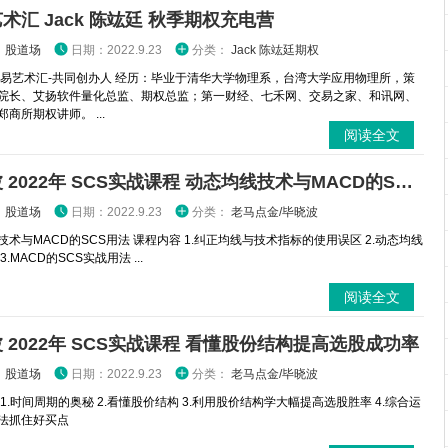
术汇 Jack 陈竑廷 秋季期权充电营
：
股道场
日期：2022.9.23
分类：
Jack 陈竑廷期权
交易艺术汇-共同创办人 经历：毕业于清华大学物理系，台湾大学应用物理所，策
院长、艾扬软件量化总监、期权总监；第一财经、七禾网、交易之家、和讯网、
商所期权讲师。 ...
阅读全文
毕晓波 2022年 SCS实战课程 动态均线技术与MACD的SCS用法
：
股道场
日期：2022.9.23
分类：
老马点金/毕晓波
技术与MACD的SCS用法 课程内容 1.纠正均线与技术指标的使用误区 2.动态均线
.MACD的SCS实战用法 ...
阅读全文
 2022年 SCS实战课程 看懂股份结构提高选股成功率
：
股道场
日期：2022.9.23
分类：
老马点金/毕晓波
1.时间周期的奥秘 2.看懂股价结构 3.利用股价结构学大幅提高选股胜率 4.综合运
法抓住好买点