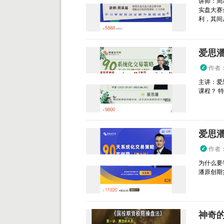
讲师：周
实盘大赛
利，其间从
爱思潘
作者
主讲：爱
课程？ 
爱思
作者
为什么要
潘原创期
神奇的