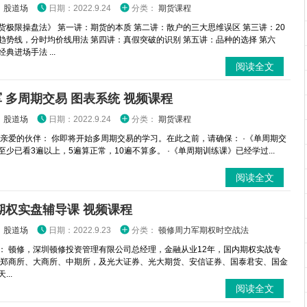
：
股道场
日期：2022.9.24
分类：
期货课程
货极限操盘法》 第一讲：期货的本质 第二讲：散户的三大思维误区 第三讲：20
趋势线，分时均价线用法 第四讲：真假突破的识别 第五讲：品种的选择 第六
典进场手法 ...
阅读全文
 多周期交易 图表系统 视频课程
：
股道场
日期：2022.9.24
分类：
期货课程
 亲爱的伙伴： 你即将开始多周期交易的学习。在此之前，请确保： ·《单周期交
至少已看3遍以上，5遍算正常，10遍不算多。 ·《单周期训练课》已经学过...
阅读全文
期权实盘辅导课 视频课程
：
股道场
日期：2022.9.23
分类：
顿修周力军期权时空战法
： 顿修，深圳顿修投资管理有限公司总经理，金融从业12年，国内期权实战专
为郑商所、大商所、中期所，及光大证券、光大期货、安信证券、国泰君安、国金
...
阅读全文