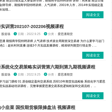
承基 期货日报实盘大赛金牌导师，期报商学院特聘讲师 讲师：周承基 期货日报
金牌导师，期报商学院特聘讲师、人气讲师，2001年入市，2014年实现稳定盈
短线...
阅读全文
实训营202107-202206视频课程
：
股道场
日期：2022.9.25
分类：
爱思潘期货
思潘 期报商学院特聘讲师 人气讲师 技术派全周期资深交易者 为什么要学习这门
特色1：超长时间直播 连续3个月实战直播课程，精准研判期货行情走势，...
阅读全文
潘系统化交易策略实训营第六期到第九期视频课程
：
股道场
日期：2022.9.25
分类：
爱思潘期货
学习这门课程 01 原创稳定盈利交易系统 历经10年期货实战检验 系统化学习爱思
货实战基础培训课程， 完整掌握爱思潘交易系统逻辑框架和交易流程， ...
阅读全文
小韭菜 国投期货极限操盘法 视频课程