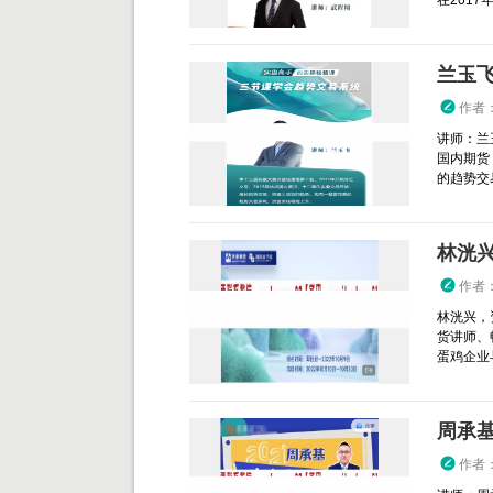
在2017
兰玉
作者
讲师：兰
国内期货
的趋势交
作者
林洸兴，
货讲师、
蛋鸡企业
周承基2
作者