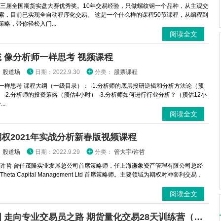
十三届全国期货实盘大赛优秀奖。10年交易经验，只做螺纹钢一个品种，从主观交
索，目前已实现全自动程序化交易。 这是一个什么样的课程50节课程，从编程到
策略，带你轻松入门...
阅读全文
 像分析师一样思考 视频课程
：
股道场
日期：2022.9.30
分类：
股票课程
一样思考 课程大纲（一级目录）： ·1.分析师的底层投研逆辑和分析方法论（预
） ·2.分析师的投资策略（预估4小时） ·3.分析师如何进行行业分析？（预估12小
..
阅读全文
权2021年实战分析新春版视频课程
：
股道场
日期：2022.9.29
分类：
管大宇/许哲
 许哲 曾任茂隆实业发展总公司首席策略师，任上海谦象资产管理有限公司总经
Theta Capital Management Ltd 首席策略师。主要领域为期权对冲套利交易，
阅读全文
奚鹏阳 走向专业交易员之路 期货量化交易28天训练营（二阶）