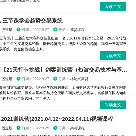
年之后开始稳定盈利。交易...
阅读全文
飞 三节课学会趋势交易系统
：
股道场
日期：2022.9.27
分类：
期货课程
玉飞 第十三届实盘大赛外盘轻量组第十名，2011年开始外汇交易，2015年转战
，十二年的实盘交易经验，擅长趋势交易，把握大级别的趋势。现有一整套完整
易系统，资金曲线稳定上升。...
阅读全文
林洸兴【21天打卡挑战】剑客训练营（短波交易技术与基本面训练）
：
股道场
日期：2022.9.27
分类：
林洸兴期货
资深期货实战交易员、期报商学院特聘讲师、上海财经大学国际银行金融学院期
畅销财经作家。擅长从基本面与持仓变动方面找寻交易机会，当前担任国内知名
与饲料企业产业顾问，常年深入一...
阅读全文
021训练营(2021.04.12~2022.04.11)视频课程
：
股道场
日期：2022.9.25
分类：
期货课程