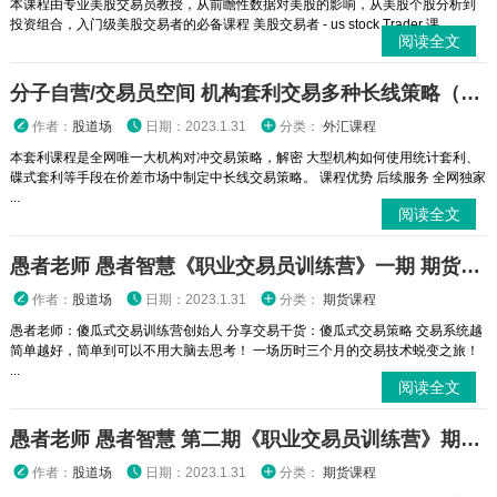
本课程由专业美股交易员教授，从前瞻性数据对美股的影响，从美股个股分析到
投资组合，入门级美股交易者的必备课程 美股交易者 - us stock Trader 课...
阅读全文
分子自营/交易员空间 机构套利交易多种长线策略（【独家交易课】适合中长线交易者）
作者：
股道场
日期：2023.1.31
分类：
外汇课程
本套利课程是全网唯一大机构对冲交易策略，解密 大型机构如何使用统计套利、
碟式套利等手段在价差市场中制定中长线交易策略。 课程优势 后续服务 全网独家
...
阅读全文
愚者老师 愚者智慧《职业交易员训练营》一期 期货视频课程
作者：
股道场
日期：2023.1.31
分类：
期货课程
愚者老师：傻瓜式交易训练营创始人 分享交易干货：傻瓜式交易策略 交易系统越
简单越好，简单到可以不用大脑去思考！ 一场历时三个月的交易技术蜕变之旅！
...
阅读全文
愚者老师 愚者智慧 第二期《职业交易员训练营》期货视频课程
作者：
股道场
日期：2023.1.31
分类：
期货课程