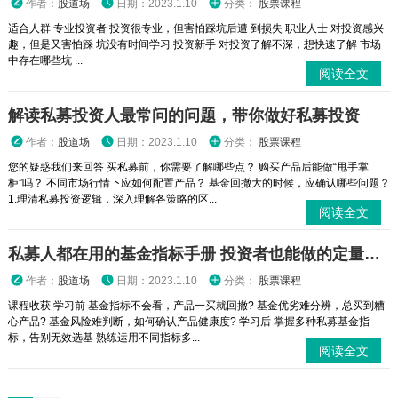
作者：
股道场
日期：2023.1.10
分类：
股票课程
适合人群 专业投资者 投资很专业，但害怕踩坑后遭 到损失 职业人士 对投资感兴
趣，但是又害怕踩 坑没有时间学习 投资新手 对投资了解不深，想快速了解 市场
中存在哪些坑 ...
阅读全文
解读私募投资人最常问的问题，带你做好私募投资
作者：
股道场
日期：2023.1.10
分类：
股票课程
您的疑惑我们来回答 买私募前，你需要了解哪些点？ 购买产品后能做“甩手掌
柜”吗？ 不同市场行情下应如何配置产品？ 基金回撤大的时候，应确认哪些问题？
1.理清私募投资逻辑，深入理解各策略的区...
阅读全文
私募人都在用的基金指标手册 投资者也能做的定量评价
作者：
股道场
日期：2023.1.10
分类：
股票课程
课程收获 学习前 基金指标不会看，产品一买就回撤? 基金优劣难分辨，总买到糟
心产品? 基金风险难判断，如何确认产品健康度? 学习后 掌握多种私募基金指
标，告别无效选基 熟练运用不同指标多...
阅读全文