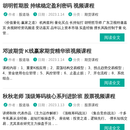
胡明哲期股 持续稳定盈利密码 视频课程
作者：
股道场
日期：2023.1.14
分类：
期货课程
《价值量化·赢家之道》 机构套利·量化买点·长持短打 胡明哲导师 广东卫视特邀嘉
宾 央视财经资讯频道 受访嘉宾 品年以上资本市场 实盘经验 擅长风险控制于量 化
管...
阅读全文
邓波期货 K线赢家期货精华班视频课程
作者：
股道场
日期：2023.1.14
分类：
期货课程
课程内容： 1、重要K线应用； 2、震荡结构交易模型； 3、拐点趋势交易模型；
4、资金使用仓位管理； 5、风控管理； 6、止盈止损； 7、开仓流程； 8、系统
组合...
阅读全文
秋秋老师 顶级筹码核心系列进阶班 股票视频课程
作者：
股道场
日期：2023.1.13
分类：
股票课程
讲师秋秋 代表作品 《主力运作解析》 《顶格筹码战法》 《集合竞价战法》 ·十多
年私募从业经验，超短打板操盘手。 座佑铭：投资之道，逻辑先行。 ·擅长短线交
易，尤其喜欢研究主力操盘手法，...
阅读全文