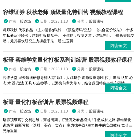
容维证券 秋秋老师 顶级量化特训营 视频教程课程
作者：
股道场
日期：2023.1.13
分类：
股票课程
讲师秋秋 代表作品 《主力运作解析》 《顶格筹码战法》 《集合竞价战法》 ·十多
年私募从业经验，超短打板操盘手。 座佑铭：投资之道，逻辑先行。 ·擅长短线交
易，尤其喜欢研究主力操盘手法，通 过逻辑...
阅读全文
板哥 容维学堂量化打板系列训练营 股票视频教程课程
作者：
股道场
日期：2023.1.13
分类：
股票课程
容维学堂 游资短线研修导师人弃我取，人取我予 讲师板哥 职业抄手 道法 认知 心
态 术 器 战法 工具 职业抄手，以游资前辈为修习，结合我国特色市场实际情...
阅读全文
板哥 量化打板密训营 股票视频课程
作者：
股道场
日期：2023.1.13
分类：
股票课程
培养顶级高手交易思维，穿越周期，打造高效看盘模式 ! 牛散成长之路 容维量化
训练营 截断亏损（选股、买点、卖点） 主力擒牛线+主力擒牛的实战教程 竞价三
兄弟重塑...
阅读全文