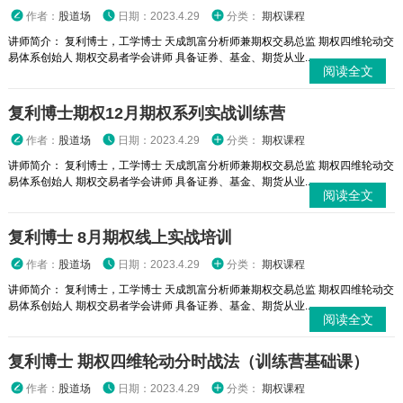
作者：
股道场
日期：2023.4.29
分类：
期权课程
讲师简介： 复利博士，工学博士 天成凯富分析师兼期权交易总监 期权四维轮动交
易体系创始人 期权交易者学会讲师 具备证券、基金、期货从业...
阅读全文
复利博士期权12月期权系列实战训练营
作者：
股道场
日期：2023.4.29
分类：
期权课程
讲师简介： 复利博士，工学博士 天成凯富分析师兼期权交易总监 期权四维轮动交
易体系创始人 期权交易者学会讲师 具备证券、基金、期货从业...
阅读全文
复利博士 8月期权线上实战培训
作者：
股道场
日期：2023.4.29
分类：
期权课程
讲师简介： 复利博士，工学博士 天成凯富分析师兼期权交易总监 期权四维轮动交
易体系创始人 期权交易者学会讲师 具备证券、基金、期货从业...
阅读全文
复利博士 期权四维轮动分时战法（训练营基础课）
作者：
股道场
日期：2023.4.29
分类：
期权课程