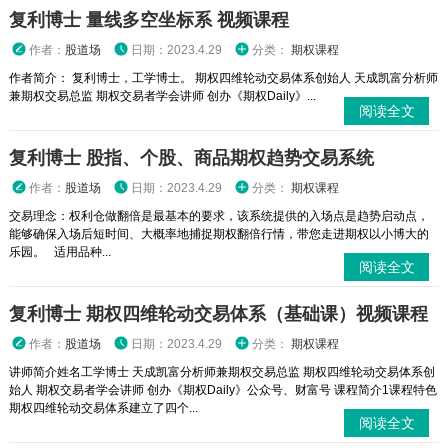
复利博士 量线多空坐标系 视频课程
作者：
股道场
日期：2023.4.29
分类：
期权课程
作者简介： 复利博士，工学博士。 期权四维轮动交易体系创始人 天成凯富分析师
兼期权交易总监 期权交易者学会讲师 创办《期权Daily》...
阅读全文
复利博士 股指、个股、商品期权趋势交易系统
作者：
股道场
日期：2023.4.29
分类：
期权课程
交易理念：权利仓做翻倍是最基本的要求，该系统提供的入场点是趋势启动点，
能够确保入场后短时间、大概率地捕捉期权翻倍行情，带您走进期权以小博大的
乐园。 适用品种...
阅读全文
复利博士 期权四维轮动交易体系（基础课）视频课程
作者：
股道场
日期：2023.4.29
分类：
期权课程
讲师简介姓名工学博士 天成凯富分析师兼期权交易总监 期权四维轮动交易体系创
始人 期权交易者学会讲师 创办《期权Daily》公众号、财富号 课程简介1课程特色
期权四维轮动交易体系建立了四个...
阅读全文