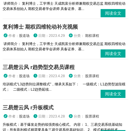
讲师简介： 复利博士，工学博士 天成凯富分析师兼期权交易总监 期权四维轮动
交易体系创始人 期权交易者学会讲师 具备证券、基...
阅读全文
复利博士 期权四维轮动补充视频
作者：
股道场
日期：2023.4.29
分类：
期权课程
讲师简介： 复利博士，工学博士 天成凯富分析师兼期权交易总监 期权四维轮动
交易体系创始人 期权交易者学会讲师 具备证券、基...
阅读全文
三易楚云风 r趋势型交易员课程
作者：
股道场
日期：2023.4.28
分类：
股票课程
培训模式“L3趋势到位调整模式”，继承关系如下： 一级模式：L1趋势型波段模
式； 二级模式：L2趋势延续...
阅读全文
三易楚云风 r升板模式
作者：
股道场
日期：2023.4.28
分类：
股票课程
升板模式：基于爆发走势的续强类核心模式。 内容： 1、三易交易系统基础知
识：所有盈利模式都需要具备三易交易系统基础知识。 2、模式相关的技术...