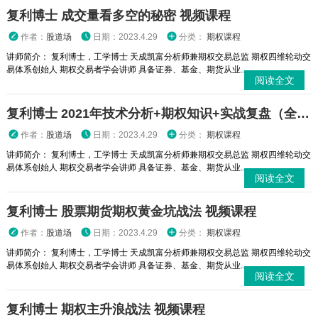
复利博士 成交量看多空的秘密 视频课程
作者：
股道场
日期：2023.4.29
分类：
期权课程
讲师简介： 复利博士，工学博士 天成凯富分析师兼期权交易总监 期权四维轮动交
易体系创始人 期权交易者学会讲师 具备证券、基金、期货从业...
阅读全文
复利博士 2021年技术分析+期权知识+实战复盘（全年）
作者：
股道场
日期：2023.4.29
分类：
期权课程
讲师简介： 复利博士，工学博士 天成凯富分析师兼期权交易总监 期权四维轮动交
易体系创始人 期权交易者学会讲师 具备证券、基金、期货从业...
阅读全文
复利博士 股票期货期权黄金坑战法 视频课程
作者：
股道场
日期：2023.4.29
分类：
期权课程
讲师简介： 复利博士，工学博士 天成凯富分析师兼期权交易总监 期权四维轮动交
易体系创始人 期权交易者学会讲师 具备证券、基金、期货从业...
阅读全文
复利博士 期权主升浪战法 视频课程