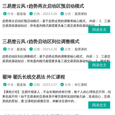
三易楚云风 r趋势再次启动区预启动模式
作者：
股道场
日期：2023.4.28
分类：
股票课程
趋势再次启动区预启动模式：基于趋势走势的调整类核心模式。 内容： 1、三易
交易系统基础知识：所有盈利模式都需要具备三易交易系统基础知识。 2...
阅读全文
三易楚云风 r趋势启动区到位调整模式
作者：
股道场
日期：2023.4.28
分类：
股票课程
趋势启动区到位调整模式：基于趋势走势的调整类核心模式。 内容： 1、三易交
易系统基础知识：所有盈利模式都需要具备三易交易系统基础知识。 2、模式相...
阅读全文
翟坤 翟氏长线交易法 外汇课程
作者：
股道场
日期：2023.4.27
分类：
外汇课程
【课程介绍】 交易中很多人，不会长期的持有行情，每个人的心理状态不同，结
果也就不同！由于交易者的交易体系不够完善和实战经验欠缺，造成信心，交易
系统的受创，通 过课程的易懂言语，来解决交易中的...
阅读全文