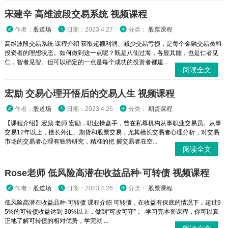
宋建辛 高维波段交易系统 视频课程
作者：
股道场
日期：2023.4.27
分类：
股票课程
高维波段交易系统 课程介绍 获取超额利润、减少交易亏损，是每个金融交易员和
投资者的理想状态。如何做到这一点呢？既是八仙过海，各显其能，也是仁者见
仁，智者见智。但可以确定的一点是每个成功的投资者都建...
阅读全文
宏励 交易心理开悟后的交易人生 视频课程
作者：
股道场
日期：2023.4.26
分类：
期货课程
【课程介绍】宏励 老师 宏励，职业操盘手，曾在私尊机构从事职业交易员。从事
交易12年以上，擅长外汇、期货和股票交易，尤其槽长交易者心理分析，对交易
市场的交易者心理有独特研究，精准的把 握交易者在空...
阅读全文
Rose老师 低风险高潜在收益品种·可转债 视频课程
作者：
股道场
日期：2023.4.26
分类：
股票课程
低风险高潜在收益品种·可转债 课程介绍 可转债，在收益有保底的情况下，超过9
5%的可转债收益达到 30%以上，做到“可攻可守”； ·学习完本套课程，你可以真
正地了解可转债的相对优势，学完就 ...