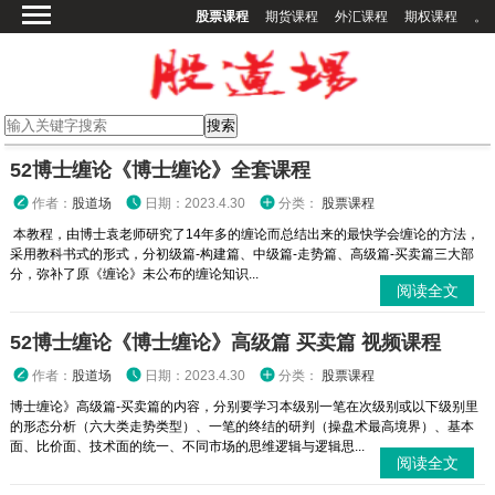
股票课程
期货课程
外汇课程
期权课程
。
首页
股票课程
期货课程
期权课程
52博士缠论《博士缠论》全套课程
外汇课程
作者：
股道场
日期：2023.4.30
分类：
股票课程
高校课程
本教程，由博士袁老师研究了14年多的缠论而总结出来的最快学会缠论的方法，
采用教科书式的形式，分初级篇-构建篇、中级篇-走势篇、高级篇-买卖篇三大部
其他课程
分，弥补了原《缠论》未公布的缠论知识...
阅读全文
登录
52博士缠论《博士缠论》高级篇 买卖篇 视频课程
作者：
股道场
日期：2023.4.30
分类：
股票课程
博士缠论》高级篇-买卖篇的内容，分别要学习本级别一笔在次级别或以下级别里
的形态分析（六大类走势类型）、一笔的终结的研判（操盘术最高境界）、基本
面、比价面、技术面的统一、不同市场的思维逻辑与逻辑思...
阅读全文