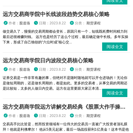
阅读全文
远方交易商学院中长线波段趋势交易核心策略
作者：
股道场
日期：2023.8.22
分类：
期货课程
做交易久了，慢慢的交易周期都会变长，原因只有一个，短线既耗费时间精力到
最后还很难赚到钱。 远方也是经历了这么个过程，最后确定做中长线。多年实操
下来，形成了自己独创的“六位时成”核心交...
阅读全文
远方交易商学院日内波段交易核心策略
作者：
股道场
日期：2023.8.22
分类：
期货课程
证券交易是一件非常有趣的事，但绝对不是随时随地就可以开仓进场的！无论你
是做短周期的，还是做长周期的，都是如此。更多的交易者，从事交易的周期还
是比较短，太多的人做日内交易。远方在这里要跟大家正本清...
阅读全文
远方交易商学院远方讲解交易经典《股票大作手操盘术》
作者：
股道场
日期：2023.8.22
分类：
期货课程
交易高手比比皆是，然而投资领域有一位伟大的交易员一直被广大投资者顶礼膜
拜！他就是利佛摩尔！ 他从5美元起家，最后一场战役获利1亿美金！这本书是他