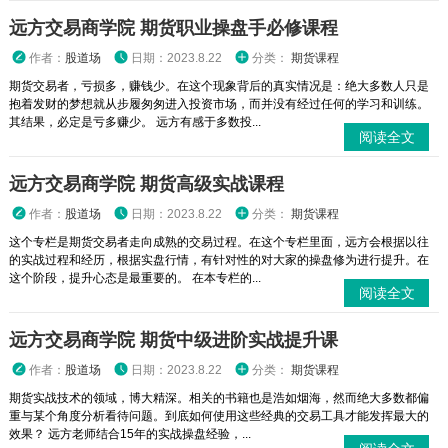
远方交易商学院 期货职业操盘手必修课程
作者：
股道场
日期：2023.8.22
分类：
期货课程
期货交易者，亏损多，赚钱少。在这个现象背后的真实情况是：绝大多数人只是
抱着发财的梦想就从步履匆匆进入投资市场，而并没有经过任何的学习和训练。
其结果，必定是亏多赚少。 远方有感于多数投...
阅读全文
远方交易商学院 期货高级实战课程
作者：
股道场
日期：2023.8.22
分类：
期货课程
这个专栏是期货交易者走向成熟的交易过程。在这个专栏里面，远方会根据以往
的实战过程和经历，根据实盘行情，有针对性的对大家的操盘修为进行提升。在
这个阶段，提升心态是最重要的。 在本专栏的...
阅读全文
远方交易商学院 期货中级进阶实战提升课
作者：
股道场
日期：2023.8.22
分类：
期货课程
期货实战技术的领域，博大精深。相关的书籍也是浩如烟海，然而绝大多数都偏
重与某个角度分析看待问题。到底如何使用这些经典的交易工具才能发挥最大的
效果？ 远方老师结合15年的实战操盘经验，...