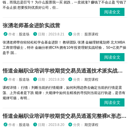
钱，而我总是巨亏？ 为什么股票我一买 就跌，一卖就涨? 赚钱了不会止盈 亏钱了
不会止损 想要投到优质好公司，但...
阅读全文
张湧老师基金进阶实战营
作者：
股道场
日期：2023.8.21
分类：
股票课程
张湧老师带你轻轻松松学会基金进阶！ 教研团队 张湧 金融理财规划师 北大MBA
工商管理硕士，特许 金融分析师CFA 拥有10年投资理财实战经验， 50+亿资产操
盘手 国...
阅读全文
悟道金融职业培训学校期货交易员逍遥技术派实战运用精品课程
作者：
股道场
日期：2023.8.20
分类：
期货课程
课程详情： 行情：判断当前的行情规律，如何利用趋势去确定当前的行情是震
荡、上升或者是下跌 规律：大规律中如何去精准的寻找到当前运行轨迹，是否有
规律可循，有明...
阅读全文
悟道金融职业培训学校期货交易员逍遥完整裸K形态学与均线经典
作者：
股道场
日期：2023.8.20
分类：
期货课程