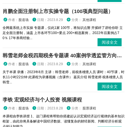
肖鹏全面注册制上市实操专题（100项典型问题）
作者：
股道场
日期：2023.8.29
分类：
其他课程
全网最系统上市实操 专题课，仅此1家 100节，将知识点掰 开揉碎了讲给你听 立
足全面注册制，涵盖 上市各环节100+要点 200+精选案例， 2022年后案例占7
0％ 17年券商经验...
阅读全文
韩雪老师金税四期税务专题课 40案例学透监管方向、风险防范、稽查与合规要点
作者：
股道场
日期：2023.8.29
分类：
其他课程
关于本课 录播：2023年8月 主讲：韩雪老师，前税务稽查人员 课时：40节课，时
长11小时22分钟 此课程为录播视频（含课件） 嘉宾介绍 韩雪老师 税务稽查人员
韩雪...
阅读全文
李铁 宏观经济与个人投资 视频课程
作者：
股道场
日期：2023.8.28
分类：
股票课程
本课程由李铁讲授 1、这门课程将帮助你搭建起认识宏观经济运行规律的基本知识
框架，由此你将具备解读中国经济数据、读懂复杂的财经新闻、判断经济分析观
点的认知能力。 ...