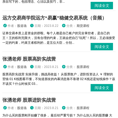
亲自写下的，包括理念、心法以及技巧，非...
阅读全文
远方交易商学院远方“易赢”稳健交易系统（音频）
作者：
股道场
日期：2023.8.22
分类：
期货课程
证券交易本质上是资金的群殴。每个人都是自己账户的完全掌控者，是自己的
王！王的权利无限大，没有合理的约束，王就会把自己“玩死”！所以，王必须接受
一定的约束，约束王者权利的，是五位大臣，分别...
阅读全文
张湧老师 股票高阶实战营
作者：
股道场
日期：2023.8.21
分类：
股票课程
股票高阶实战营 实操升级，挑战高收益！ 从股票散户，进阶投资达人 ￥ 理财的
苦恼 01 K线图看不懂，不知道朋友的内幕消息靠不靠谱 02 K线还是短线操作？该
不该买？什么时候买 03...
阅读全文
张湧老师 股票进阶实战营
作者：
股道场
日期：2023.8.21
分类：
股票课程
为什么买的股票刚开始赚了很多， 最后却严重亏损？ 为什么别人买的股票赚 大