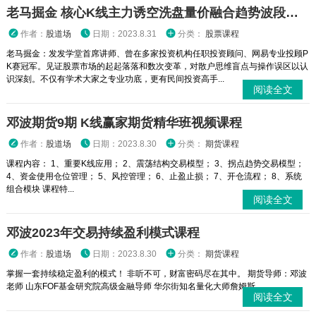
老马掘金 核心K线主力诱空洗盘量价融合趋势波段三维共振锁筹选股 股票内部培训视频课程
作者：
股道场
日期：2023.8.31
分类：
股票课程
老马掘金：发发学堂首席讲师、曾在多家投资机构任职投资顾问、网易专业投顾P
K赛冠军。见证股票市场的起起落落和数次变革，对散户思维盲点与操作误区以认
识深刻。不仅有学术大家之专业功底，更有民间投资高手...
阅读全文
邓波期货9期 K线赢家期货精华班视频课程
作者：
股道场
日期：2023.8.30
分类：
期货课程
课程内容： 1、重要K线应用； 2、震荡结构交易模型； 3、拐点趋势交易模型；
4、资金使用仓位管理； 5、风控管理； 6、止盈止损； 7、开仓流程； 8、系统
组合模块 课程特...
阅读全文
邓波2023年交易持续盈利模式课程
作者：
股道场
日期：2023.8.30
分类：
期货课程
掌握一套持续稳定盈利的模式！ 非听不可，财富密码尽在其中。 期货导师：邓波
老师 山东FOF基金研究院高级金融导师 华尔街知名量化大师詹姆斯...
阅读全文