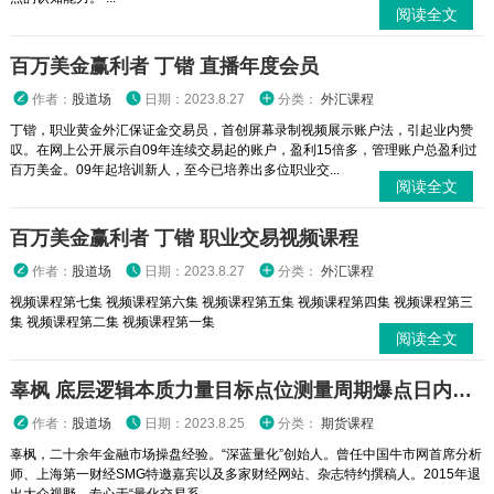
阅读全文
百万美金赢利者 丁锴 直播年度会员
作者：
股道场
日期：2023.8.27
分类：
外汇课程
丁锴，职业黄金外汇保证金交易员，首创屏幕录制视频展示账户法，引起业内赞
叹。在网上公开展示自09年连续交易起的账户，盈利15倍多，管理账户总盈利过
百万美金。09年起培训新人，至今已培养出多位职业交...
阅读全文
百万美金赢利者 丁锴 职业交易视频课程
作者：
股道场
日期：2023.8.27
分类：
外汇课程
视频课程第七集 视频课程第六集 视频课程第五集 视频课程第四集 视频课程第三
集 视频课程第二集 视频课程第一集
阅读全文
辜枫 底层逻辑本质力量目标点位测量周期爆点日内波段短线交易 股票期货外汇实战培训视频课程
作者：
股道场
日期：2023.8.25
分类：
期货课程
辜枫，二十余年金融市场操盘经验。“深蓝量化”创始人。曾任中国牛市网首席分析
师、上海第一财经SMG特邀嘉宾以及多家财经网站、杂志特约撰稿人。2015年退