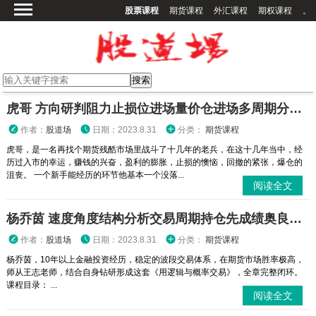
股票课程
期货课程
外汇课程
期权课程
。
首页
股票课程
期货课程
期权课程
虎哥 方向研判阻力止损位进场量价仓进场多周期分析交易 期货实战培训视频课程
外汇课程
作者：
股道场
日期：2023.8.31
分类：
期货课程
高校课程
虎哥，是一名再找个期货残酷市场里战斗了十几年的老兵，在这十几年当中，经
历过入市的幸运，赚钱的兴奋，盈利的膨胀，止损的懊恼，回撤的紧张，爆仓的
其他课程
沮丧。 一个新手能经历的环节他基本一个没落...
阅读全文
登录
杨乔茵 速度角度结构分析交易周期持仓先成绩奥良交易策略 期货内部培训视频课程
作者：
股道场
日期：2023.8.31
分类：
期货课程
杨乔茵，10年以上金融投资经历，稳定的波段交易体系，在期货市场胜率极高，
师从王志老师，结合自身钻研形成这套《用逻辑与概率交易》，全章完整闭环。
课程目录： ...
阅读全文