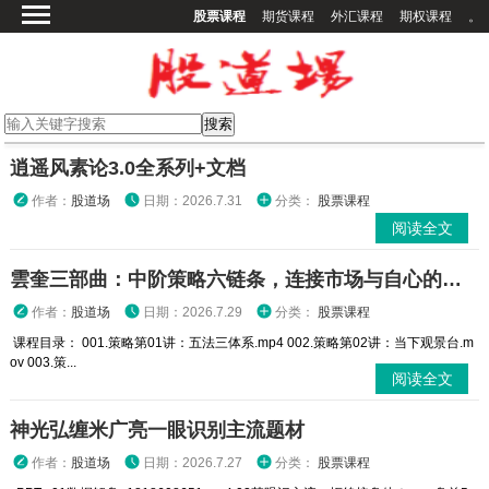
股票课程
期货课程
外汇课程
期权课程
。
首页
股票课程
期货课程
期权课程
逍遥风素论3.0全系列+文档
外汇课程
作者：
股道场
日期：2026.7.31
分类：
股票课程
阅读全文
高校课程
其他课程
雲奎三部曲：中阶策略六链条，连接市场与自心的六块踏板
登录
作者：
股道场
日期：2026.7.29
分类：
股票课程
课程目录： 001.策略第01讲：五法三体系.mp4 002.策略第02讲：当下观景台.m
ov 003.策...
阅读全文
神光弘缠米广亮一眼识别主流题材
作者：
股道场
日期：2026.7.27
分类：
股票课程