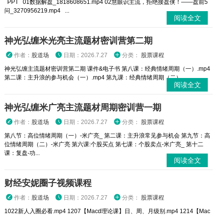
PPT 01数据解盘_1818608651.mp4 02慧眼识主流，拒绝接盘侠！——盘前5
问_3270956219.mp4 ...
阅读全文
神光弘缠米光亮主流题材密训营第二期
作者：
股道场
日期：2026.7.27
分类：
股票课程
神光弘缠主流题材密训营第二期 课件&电子书 第八课：经典情绪周期（一）.mp4
第二课：主升浪的参与机会（一）.mp4 第九课：经典情绪周期（二）....
阅读全文
神光弘缠米广亮主流题材周期密训营一期
作者：
股道场
日期：2026.7.27
分类：
股票课程
第八节：高位情绪周期（一）-米广亮_ 第二课：主升浪常见参与机会 第九节：高
位情绪周期（二）-米广亮 第六课:个股买点 第七课：个股卖点-米广亮_ 第十二
课：复盘-功...
阅读全文
财经安妮圈子视频课程
作者：
股道场
日期：2026.7.27
分类：
股票课程
1022新人入圈必看.mp4 1207【Macd理论课】日、周、月级别.mp4 1214【Mac