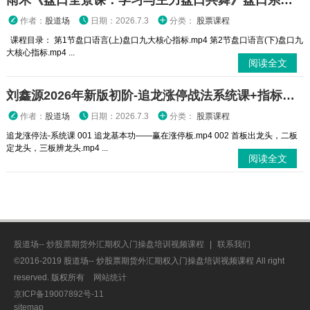
雨禾《盘口全景课：学习与主力盘口共舞》盘口系统课
作者：
股道场
日期：2026.7.3
分类：
股票课程
课程目录： 第1节盘口语言(上)盘口九大核心指标.mp4 第2节盘口语言(下)盘口九
大核心指标.mp4 ...
阅读全文
刘鑫源2026年新版初阶-追龙涨停战法系统课+指标资料
作者：
股道场
日期：2026.7.3
分类：
股票课程
追龙涨停法-系统课 001 追龙基本功——赢在涨停板.mp4 002 首板出龙头，二板
定龙头，三板辨龙头.mp4 ...
阅读全文
股道场-- 炒股票期货外汇期权入门操盘培训视频课程
|
联系我们
©2016-2019 股道场-- 炒股票期货外汇期权入门操盘培训视频课程 All right
reserved. 版权所有
网站统计
京ICP备19007892号-11
sitemap