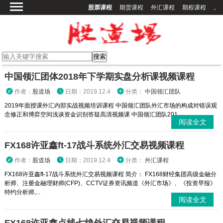
股票课程
期货课程
外汇课程
期权课程
。
首页
股票课程
期货课程
期权课程
中国领汇团体2018年下学期实盘分析课视频课程
外汇课程
作者：
股道场
日期：2019.12.4
分类：
中国领汇团队
高校课程
2019年面授课外汇内部实战视频培训课程 中国领汇团队外汇市场的构成对错误观
念修正和博弈空间浅谈资金识别答疑高清视频课 中国领汇团队201...
其他课程
阅读全文
登录
FX168许亚鑫ft-17战斗系统外汇交易视频课程
作者：
股道场
日期：2019.12.4
分类：
外汇课程
FX168许亚鑫ft-17战斗系统外汇交易视频课程 简介： FX168财经集团高级金融分
析师、注册金融理财师(CFP)、CCTV证券资讯频道《外汇市场》、《投资早报》
特约分析师,...
阅读全文