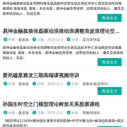
易坤金融孤狼张磊多周期转换实战战狼特训营实战交易技术外汇现货原油培训视
频课程 孤狼张磊 孤狼：本名张磊，易坤金融首席讲师，趋势波浪创始人，傻瓜交
易系统创始人，实战交易...
阅读全文
易坤金融孤狼张磊驱动浪推动浪调整浪波浪理论交易实战技术外汇原油期货培训视频
作者：
股道场
日期：2019.12.3
分类：
孟洪涛/张磊
易坤金融张磊驱动浪推动浪调整浪波浪理论交易实战技术外汇原油期货培训视频
孤狼张磊 孤狼：本名张磊，易坤金融首席讲师，趋势波浪创始人，傻瓜交易系统
创始人，实战...
阅读全文
爱死磕星雅龙三期高端课视频培训
作者：
股道场
日期：2019.12.2
分类：
星雅龙/逍遥/邹衍
阅读全文
孙国生时空之门模型理论树形关系股票课程
作者：
股道场
日期：2019.12.2
分类：
黑嘴/孙国生
《模型理论1234共4册孙国生著股市获利阶梯+时空对数法则+破译趋势基因+固定
模型体系炒股书》