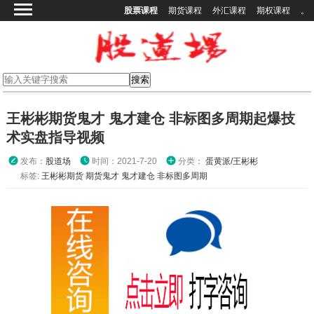
股票课程
期货课程
外汇课程
期权课程
。
首页
股票课程
期货课程
期权课程
王彬彬期货鬼才 鬼才建仓 非标图多周期起爆技
外汇课程
术实盘指导视频
高校课程
发布：
股道场
时间：2021-7-20
分类：
蛋黄派/王彬彬
其他课程
标签:
王彬彬期货
期货鬼才
鬼才建仓
非标图多周期
登录